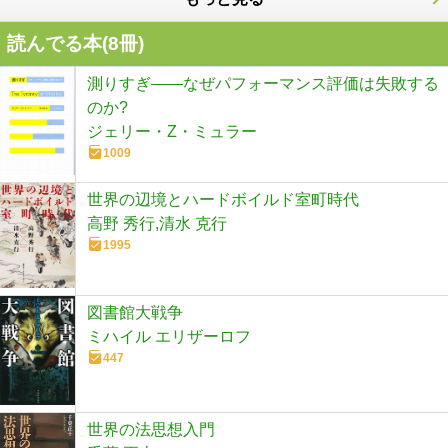
読んでる本(
8
冊)
測りすぎ――なぜパフォーマンス評価は失敗する
のか?
ジェリー・Z・ミュラー
1009
世界の辺境とハードボイルド室町時代
高野 秀行,清水 克行
1995
図書館大戦争
ミハイル エリザーロフ
447
世界の法思想入門