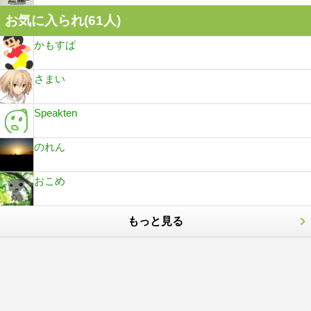
お気に入られ(
61
人)
かもすぱ
さまい
Speakten
のれん
おこめ
もっと見る