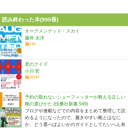
読み終わった本(
995
冊)
オーグメンテッド・スカイ
藤井 太洋
149
君のクイズ
小川 哲
20360
予約の取れないシューフィッターが教える正しい
靴の選びかた (扶桑社新書 549)
ブログや連載などでの内容をまとめて整理して読
めるようになったので、履きやすい靴とはなに
か、どう選べばよいかのガイドとしてたいへん有