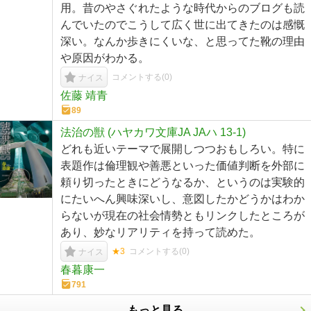
用。昔のやさぐれたような時代からのブログも読
んでいたのでこうして広く世に出てきたのは感慨
深い。なんか歩きにくいな、と思ってた靴の理由
や原因がわかる。
コメントする(
0
)
ナイス
佐藤 靖青
89
法治の獣 (ハヤカワ文庫JA JAハ 13-1)
どれも近いテーマで展開しつつおもしろい。特に
表題作は倫理観や善悪といった価値判断を外部に
頼り切ったときにどうなるか、というのは実験的
にたいへん興味深いし、意図したかどうかはわか
らないが現在の社会情勢ともリンクしたところが
あり、妙なリアリティを持って読めた。
★3
コメントする(
0
)
ナイス
春暮康一
791
もっと見る