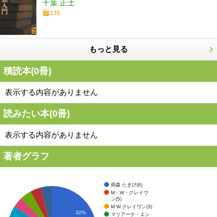
千葉 正士
135
もっと見る
積読本(
0
冊)
表示する内容がありません
読みたい本(
0
冊)
表示する内容がありません
著者グラフ
雨森 たきび(8)
M・W・クレイヴ
ン(5)
M W クレイヴン(3)
32%
マリアーナ・エン