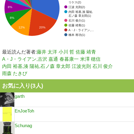
リケス(2)
江波 光則(2)
8%
内田 裕基,湊 陽祐,
石ノ森 章太郎(1)
8%
石川 俊介(1)
佐藤 靖青(1)
12%
20%
A・J・ライアン,…
橋本 将功(1)
最近読んだ著者:
藤井 太洋
小川 哲
佐藤 靖青
A・J・ライアン,古沢 嘉通
春暮康一
米澤 穂信
内田 裕基,湊 陽祐,石ノ森 章太郎
江波光則
石川 俊介
雨森 たきび
お気に入り(
3
人)
garth
EnJoeToh
Schunag