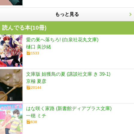
もっと見る
読んでる本(
10
冊)
愛の巣へ落ちろ! (白泉社花丸文庫)
樋口 美沙緒
1533
文庫版 姑獲鳥の夏 (講談社文庫 き 39-1)
京極 夏彦
20144
はな咲く家路 (新書館ディアプラス文庫)
一穂 ミチ
638