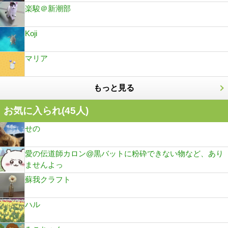
楽駿＠新潮部
Koji
マリア
もっと見る
お気に入られ(
45
人)
せの
愛の伝道師カロン@黒バットに粉砕できない物など、あり
ませんよっ
蘇我クラフト
ハル