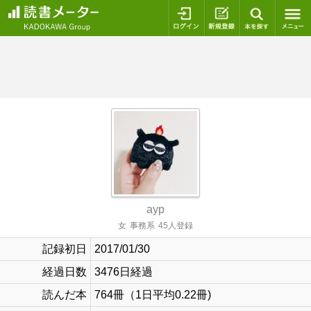
ログイン
新規登録
本を探
ayp
女
事務系
45人登録
記録初日
2017/01/30
経過日数
3476日経過
読んだ本
764冊（1日平均0.22冊)