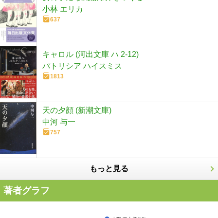
小林 エリカ
637
キャロル (河出文庫 ハ 2-12)
パトリシア ハイスミス
1813
天の夕顔 (新潮文庫)
中河 与一
757
もっと見る
著者グラフ