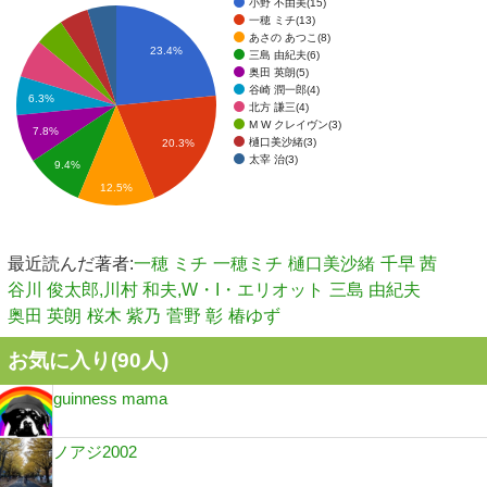
小野 不由美(15)
一穂 ミチ(13)
あさの あつこ(8)
23.4%
三島 由紀夫(6)
奥田 英朗(5)
谷崎 潤一郎(4)
6.3%
北方 謙三(4)
M W クレイヴン(3)
7.8%
樋口美沙緒(3)
20.3%
太宰 治(3)
9.4%
12.5%
最近読んだ著者:
一穂 ミチ
一穂ミチ
樋口美沙緒
千早 茜
谷川 俊太郎,川村 和夫,W・I・エリオット
三島 由紀夫
奥田 英朗
桜木 紫乃
菅野 彰
椿ゆず
お気に入り(
90
人)
guinness mama
ノアジ2002