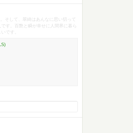
た。そして、翠綺はあんなに思い切って
人です。百艶と瞬が幸せに人間界に暮ら
しいです。
S)