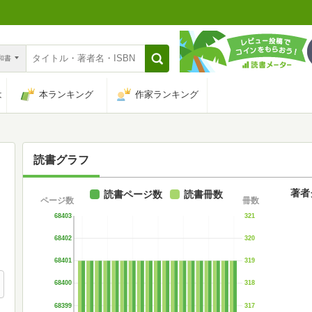
n和書
は
本ランキング
作家ランキング
読書グラフ
著者
読書ページ数
読書冊数
ページ数
冊数
68403
321
68402
320
68401
319
68400
318
68399
317