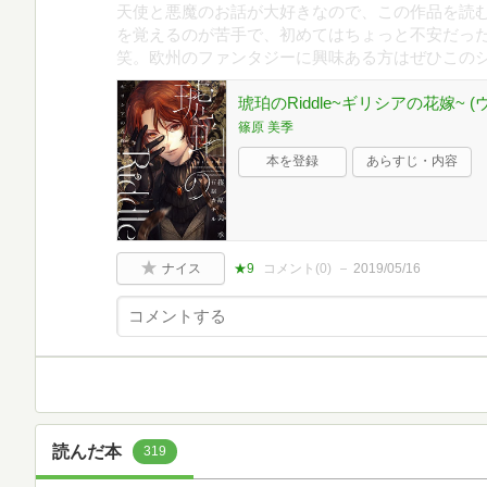
天使と悪魔のお話が大好きなので、この作品を読
を覚えるのが苦手で、初めてはちょっと不安だっ
笑。欧州のファンタジーに興味ある方はぜひこの
琥珀のRiddle~ギリシアの花嫁~ 
篠原 美季
本を登録
あらすじ・内容
ナイス
★9
コメント(
0
)
2019/05/16
読んだ本
319