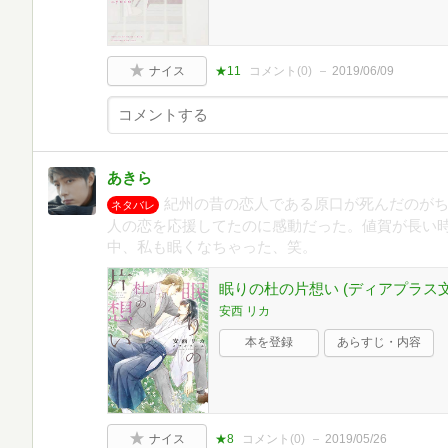
ナイス
★11
コメント(
0
)
2019/06/09
あきら
紀州の昔の恋人である原口が死んだのが
ネタバレ
人の恋を応援してたのに感動だった。値賀が長い
中、私も眠くなちゃった、笑。
眠りの杜の片想い (ディアプラス文
安西 リカ
本を登録
あらすじ・内容
ナイス
★8
コメント(
0
)
2019/05/26