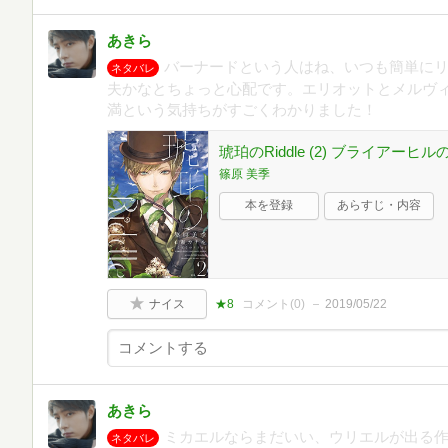
あきら
バーナードという人はね、いつも簡単に
ネタバレ
夫かなとちょっと心配です。エリオットとメルヴ
満という気持ちがすごくわかりました！
琥珀のRiddle (2) ブライアー
篠原 美季
本を登録
あらすじ・内容
ナイス
★8
コメント(
0
)
2019/05/22
あきら
ミカエルならまだいい、ウリエルが出る
ネタバレ