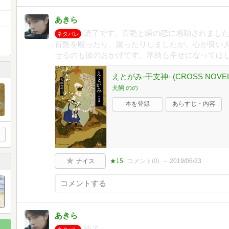
あきら
読了です。百艶と瞬の恋に感動されまし
ネタバレ
百艶を殴ったり、蹴ったりしましたが、心が良い
せるのも彼のおかげです。翠綺も幸せになってほ
えとがみ-干支神- (CROSS NOVEL
犬飼 のの
本を登録
あらすじ・内容
ナイス
★15
コメント(
0
)
2019/06/23
あきら
読了。