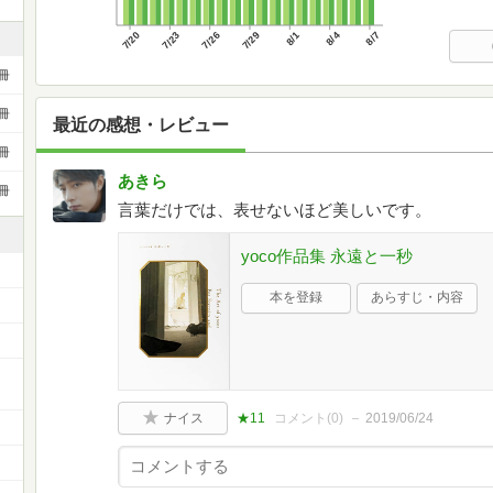
7/20
7/23
7/26
7/29
8/1
8/4
8/7
冊
冊
最近の感想・レビュー
冊
あきら
冊
言葉だけでは、表せないほど美しいです。
yoco作品集 永遠と一秒
本を登録
あらすじ・内容
ナイス
★11
コメント(
0
)
2019/06/24