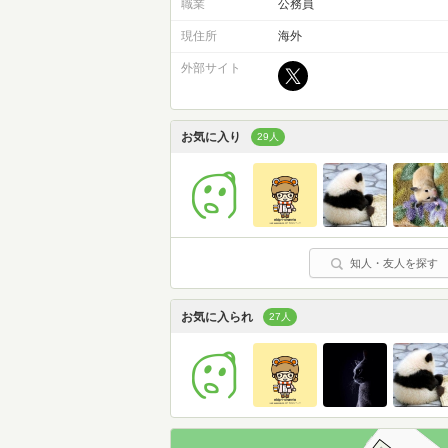
職業
公務員
現住所
海外
外部サイト
お気に入り
29人
知人・友人を探す
お気に入られ
27人