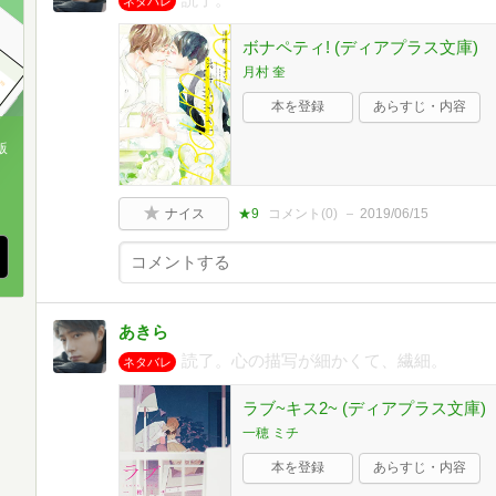
ネタバレ
ボナペティ! (ディアプラス文庫)
月村 奎
本を登録
あらすじ・内容
版
、
ナイス
★9
コメント(
0
)
2019/06/15
あきら
読了。心の描写が細かくて、繊細。
ネタバレ
ラブ~キス2~ (ディアプラス文庫)
一穂 ミチ
本を登録
あらすじ・内容