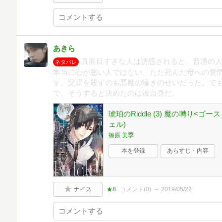
あきら
真面目すぎな人は誘惑されると、普通の
ネタバレ
本当に心が悪い人ではない、ただ死んだ母への愛
す。父親を殺すのも悪魔の囁きのせいだった。で
で、そうすると決めたのは彼自身だ。
琥珀のRiddle (3) 魔の囀り<
ェル)
篠原 美季
本を登録
あらすじ・内容
ナイス
★8
コメント(
0
)
2019/05/22