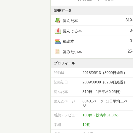
読書データ
319
読んだ本
0
読んでる本
0
積読本
25
読みたい本
プロフィール
登録日
2018/05/13（3009日経過）
記録初日
2009/08/08（6209日経過）
読んだ本
319冊（1日平均0.05冊)
読んだページ
68401ページ（1日平均11ペー
ジ）
感想・レビュー
100件（投稿率31.3%）
本棚
19棚