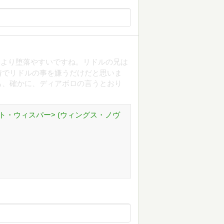
人より堕落やすいですね。リドルの兄は
情でリドルの事を嫌うだけだと思いま
も、確かに、ディアボロの言うとおり
ゴースト・ウィスパー> (ウィングス・ノヴ