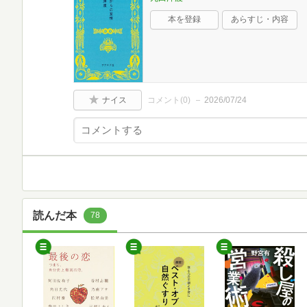
本を登録
あらすじ・内容
ナイス
コメント(
0
)
2026/07/24
読んだ本
78