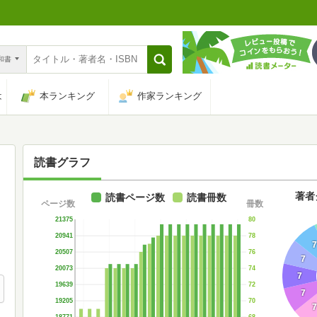
n和書
は
本ランキング
作家ランキング
読書グラフ
著者
読書ページ数
読書冊数
ページ数
冊数
80
21375
78
20941
7
76
20507
7
74
20073
7
72
19639
7
70
19205
7
68
18771