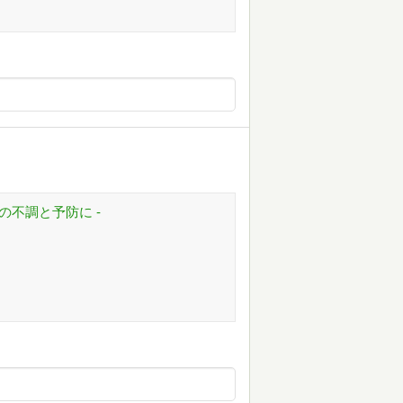
の不調と予防に -