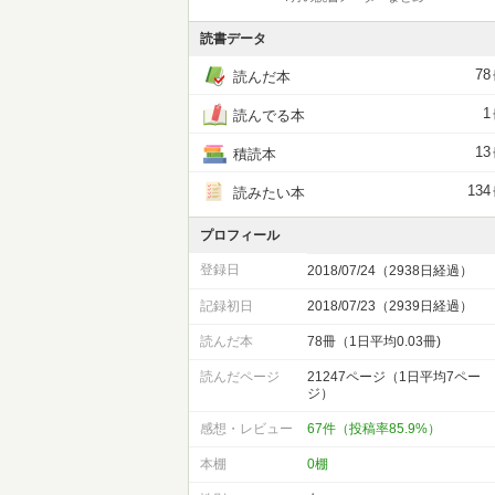
読書データ
78
読んだ本
1
読んでる本
13
積読本
134
読みたい本
プロフィール
登録日
2018/07/24（2938日経過）
記録初日
2018/07/23（2939日経過）
読んだ本
78冊（1日平均0.03冊)
読んだページ
21247ページ（1日平均7ペー
ジ）
感想・レビュー
67件（投稿率85.9%）
本棚
0棚