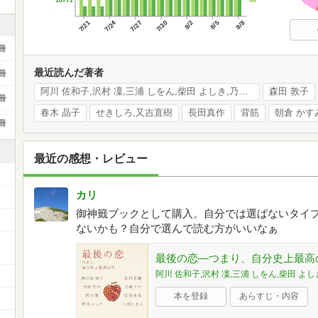
7/21
7/24
7/27
7/30
8/2
8/5
8/8
冊
最近読んだ著者
冊
阿川 佐和子,沢村 凜,三浦 しをん,柴田 よしき,乃南 アサ,谷村 志穂,角田 光代,松尾 由美
森田 敦子
冊
春木 晶子
せきしろ,又吉直樹
長田真作
背筋
朝倉 かす
冊
最近の感想・レビュー
カリ
御神籤ブックとして購入。自分では選ばないタイ
ないかも？自分で選んで読む方がいいなぁ
最後の恋―つまり、自分史上最高の
阿川 佐和子,沢村 凜,三浦 しをん,柴田 よし
本を登録
あらすじ・内容