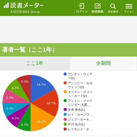
ログイン
新規登録
本を探
著者一覧（ここ1年）
ここ1年
全期間
アンディ・ウィア
ー(2)
8.3%
アンソニー・ホロ
16.7%
ヴィッツ(2)
8.3%
オースン・スコッ
ト・カード(2)
8.3%
アントン・ツァイ
16.7%
リンガー,大栗…
8.3%
夕木 春央(1)
レイ・カーツワ…
8.3%
ジェフ・ホーキ…
16.7%
中川 右介(1)
8.3%
レイモンド・チ…