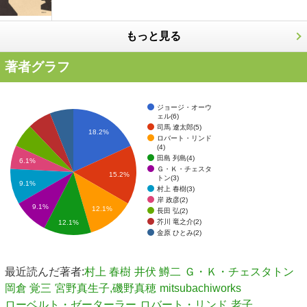
もっと見る
著者グラフ
ジョージ・オーウ
ェル(6)
司馬 遼太郎(5)
18.2%
ロバート・リンド
(4)
田島 列島(4)
6.1%
Ｇ・Ｋ・チェスタ
15.2%
トン(3)
9.1%
村上 春樹(3)
岸 政彦(2)
9.1%
12.1%
長田 弘(2)
芥川 竜之介(2)
12.1%
金原 ひとみ(2)
最近読んだ著者:
村上 春樹
井伏 鱒二
Ｇ・Ｋ・チェスタトン
岡倉 覚三
宮野真生子,磯野真穂
mitsubachiworks
ローベルト・ゼーターラー
ロバート・リンド
老子