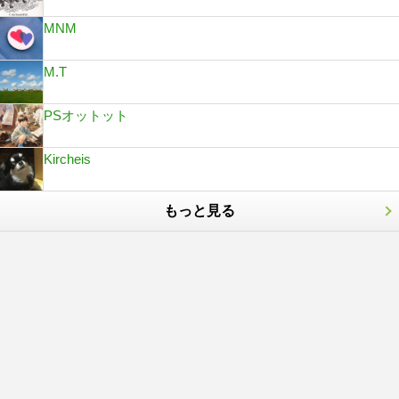
MNM
M.T
PSオットット
Kircheis
もっと見る