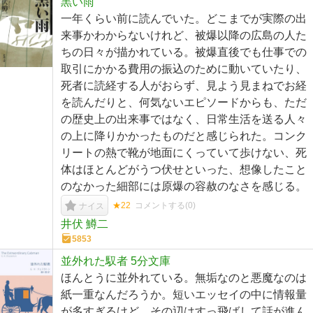
黒い雨
一年くらい前に読んでいた。どこまでが実際の出
来事かわからないけれど、被爆以降の広島の人た
ちの日々が描かれている。被爆直後でも仕事での
取引にかかる費用の振込のために動いていたり、
死者に読経する人がおらず、見よう見まねでお経
を読んだりと、何気ないエピソードからも、ただ
の歴史上の出来事ではなく、日常生活を送る人々
の上に降りかかったものだと感じられた。コンク
リートの熱で靴が地面にくっていて歩けない、死
体はほとんどがうつ伏せといった、想像したこと
のなかった細部には原爆の容赦のなさを感じる。
★22
コメントする(
0
)
ナイス
井伏 鱒二
5853
並外れた馭者 5分文庫
ほんとうに並外れている。無垢なのと悪魔なのは
紙一重なんだろうか。短いエッセイの中に情報量
が多すぎるけど、その辺はすっ飛ばして話が進ん