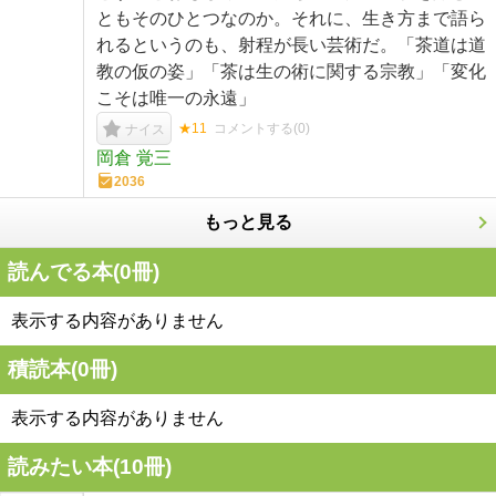
ともそのひとつなのか。それに、生き方まで語ら
れるというのも、射程が長い芸術だ。「茶道は道
教の仮の姿」「茶は生の術に関する宗教」「変化
こそは唯一の永遠」
★11
コメントする(
0
)
ナイス
岡倉 覚三
2036
もっと見る
読んでる本(
0
冊)
表示する内容がありません
積読本(
0
冊)
表示する内容がありません
読みたい本(
10
冊)