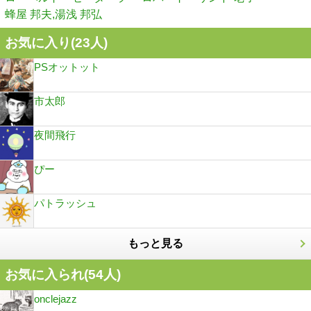
蜂屋 邦夫,湯浅 邦弘
お気に入り(
23
人)
PSオットット
市太郎
夜間飛行
ぴー
パトラッシュ
もっと見る
お気に入られ(
54
人)
onclejazz