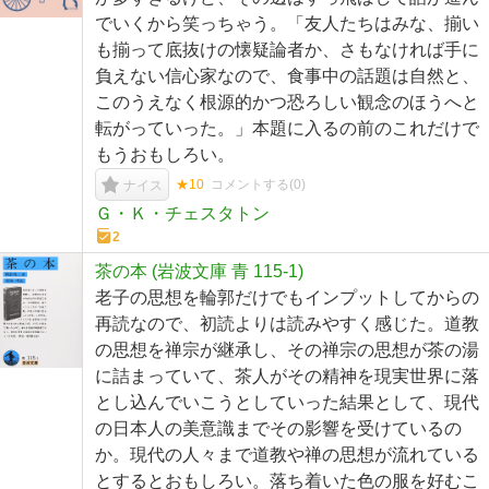
でいくから笑っちゃう。「友人たちはみな、揃い
も揃って底抜けの懐疑論者か、さもなければ手に
負えない信心家なので、食事中の話題は自然と、
このうえなく根源的かつ恐ろしい観念のほうへと
転がっていった。」本題に入るの前のこれだけで
もうおもしろい。
★10
コメントする(
0
)
ナイス
Ｇ・Ｋ・チェスタトン
2
茶の本 (岩波文庫 青 115-1)
老子の思想を輪郭だけでもインプットしてからの
再読なので、初読よりは読みやすく感じた。道教
の思想を禅宗が継承し、その禅宗の思想が茶の湯
に詰まっていて、茶人がその精神を現実世界に落
とし込んでいこうとしていった結果として、現代
の日本人の美意識までその影響を受けているの
か。現代の人々まで道教や禅の思想が流れている
とするとおもしろい。落ち着いた色の服を好むこ