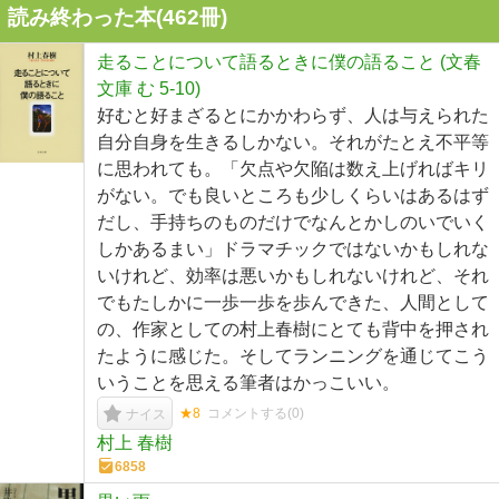
読み終わった本(
462
冊)
走ることについて語るときに僕の語ること (文春
文庫 む 5-10)
好むと好まざるとにかかわらず、人は与えられた
自分自身を生きるしかない。それがたとえ不平等
に思われても。「欠点や欠陥は数え上げればキリ
がない。でも良いところも少しくらいはあるはず
だし、手持ちのものだけでなんとかしのいでいく
しかあるまい」ドラマチックではないかもしれな
いけれど、効率は悪いかもしれないけれど、それ
でもたしかに一歩一歩を歩んできた、人間として
の、作家としての村上春樹にとても背中を押され
たように感じた。そしてランニングを通じてこう
いうことを思える筆者はかっこいい。
★8
コメントする(
0
)
ナイス
村上 春樹
6858