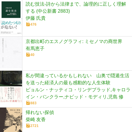
読む技法-詩から法律まで、論理的に正しく理解
する (中公新書 2883)
伊藤 氏貴
476
京都出町のエスノグラフィ: ミセノマの商世界
有馬恵子
40
私が間違っているかもしれない 山奥で隠遁生活
を送った経済人の最も感動的な人生体験
ビョルン・ナッティコ・リンデブラッド,キャロラ
イン・バンクラー,ナビッド・モディリ,児島 修
883
帰れない探偵
柴崎 友香
2721