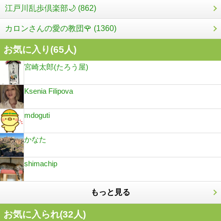
江戸川乱歩倶楽部🌙 (862)
カロンさんの愛の教団🌹 (1360)
お気に入り(
65
人)
宮崎太郎(たろう屋)
Ksenia Filipova
mdoguti
かなた
shimachip
もっと見る
お気に入られ(
32
人)