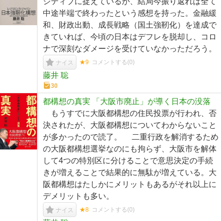
ジティブに捉えているが、結局今振り返れば全て
中途半端で終わったという感想を持った。金融緩
和、財政出動、成長戦略（国土強靭化）を達成で
きていれば、今頃の日本はデフレを脱却し、コロ
ナで深刻なダメージを受けていなかっただろう。
★9
コメントする(
0
)
ナイス
藤井 聡
30
都構想の真実 「大阪市廃止」が導く日本の没落
もうすでに大阪都構想の住民投票が行われ、否
決されたが、大阪都構想についてわからないこと
が多かったので読了。 二重行政を解消するため
の大阪都構想選挙なのにも拘らず、大阪市を解体
して4つの特別区に分けることで意思決定の手続
きが増えることで結果的に無駄が増えている。大
阪都構想はたしかにメリットもあるがそれ以上に
デメリットも多い。
★8
コメントする(
0
)
ナイス