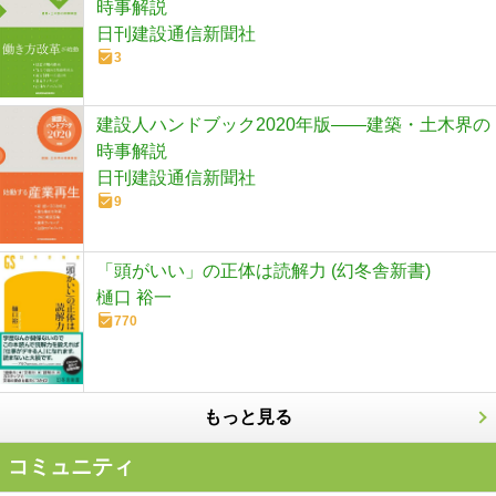
時事解説
日刊建設通信新聞社
3
建設人ハンドブック2020年版――建築・土木界の
時事解説
日刊建設通信新聞社
9
「頭がいい」の正体は読解力 (幻冬舎新書)
樋口 裕一
770
もっと見る
コミュニティ