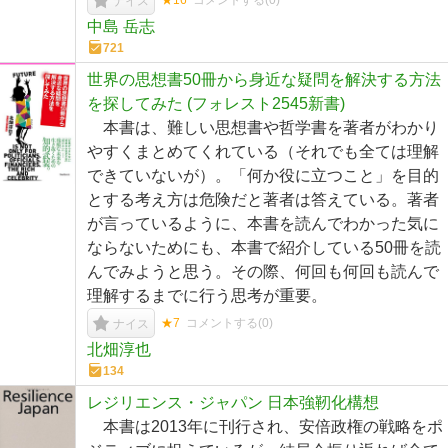
★16
コメントする(
0
)
ナイス
中島 岳志
721
世界の思想書50冊から身近な疑問を解決する方法
を探してみた (フォレスト2545新書)
本書は、難しい思想書や哲学書を著者がわかり
やすくまとめてくれている（それでも全ては理解
できていないが）。「何か役に立つこと」を目的
とする考え方は危険だと著者は答えている。著者
が言っているように、本書を読んでわかった気に
ならないためにも、本書で紹介している50冊を読
んでみようと思う。その際、何回も何回も読んで
理解するまでに行う思考が重要。
★7
コメントする(
0
)
ナイス
北畑淳也
134
レジリエンス・ジャパン 日本強靭化構想
本書は2013年に刊行され、安倍政権の戦略をポ