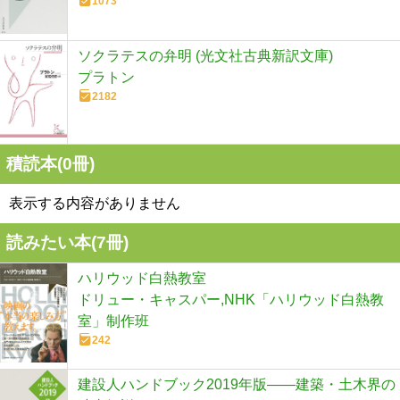
1073
ソクラテスの弁明 (光文社古典新訳文庫)
プラトン
2182
積読本(
0
冊)
表示する内容がありません
読みたい本(
7
冊)
ハリウッド白熱教室
ドリュー・キャスパー,NHK「ハリウッド白熱教
室」制作班
242
建設人ハンドブック2019年版――建築・土木界の