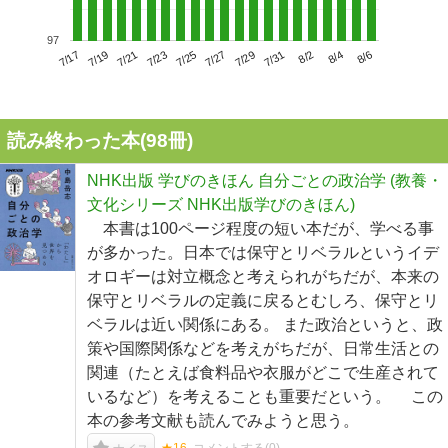
97
7/21
7/27
8/2
7/17
7/23
7/29
8/4
7/19
7/25
7/31
8/6
読み終わった本(
98
冊)
NHK出版 学びのきほん 自分ごとの政治学 (教養・
文化シリーズ NHK出版学びのきほん)
本書は100ページ程度の短い本だが、学べる事
が多かった。日本では保守とリベラルというイデ
オロギーは対立概念と考えられがちだが、本来の
保守とリベラルの定義に戻るとむしろ、保守とリ
ベラルは近い関係にある。 また政治というと、政
策や国際関係などを考えがちだが、日常生活との
関連（たとえば食料品や衣服がどこで生産されて
いるなど）を考えることも重要だという。 この
本の参考文献も読んでみようと思う。