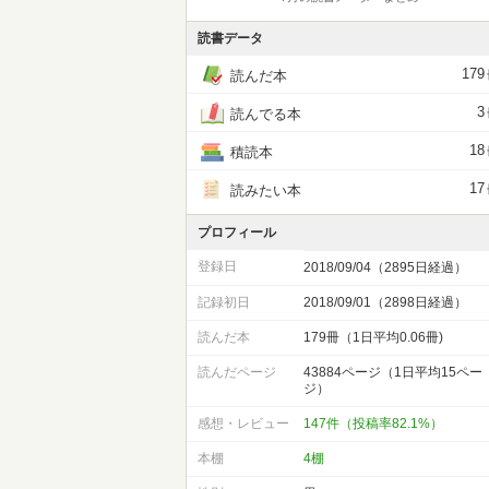
読書データ
179
読んだ本
3
読んでる本
18
積読本
17
読みたい本
プロフィール
登録日
2018/09/04（2895日経過）
記録初日
2018/09/01（2898日経過）
読んだ本
179冊（1日平均0.06冊)
読んだページ
43884ページ（1日平均15ペー
ジ）
感想・レビュー
147件（投稿率82.1%）
本棚
4棚