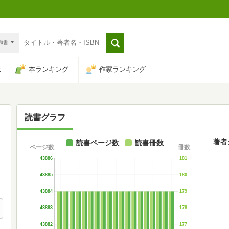
n和書
は
本ランキング
作家ランキング
読書グラフ
著者
読書ページ数
読書冊数
ページ数
冊数
43886
181
43885
180
43884
179
43883
178
43882
177