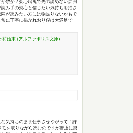
誰が敵か？疑心暗鬼で先の読めない展開
で読み手の疑心と信じたい気持ちを揺さ
殺陣が読みたい方には物足りないかもで
非常に丁寧に描かれおり僕は大満足で
け荷始末 (アルファポリス文庫)
んな気持ちのまま仕事させやがって！許
メモを取りながら読むのですが普通に楽