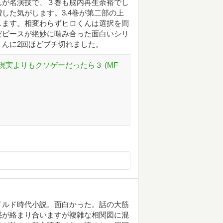
んが名演技で、３巻も脳内再生余裕でし
した気がします。3.4巻が第二部の上
します。相変わらずヒロくんは選択を間
だピースが絶妙に噛み合った面白いシリ
んに2回ほどブチ切れました。
実よりもクソゲーだったら３ (MF
イルド時代小説。面白かった。話の大筋
惑が絡まり合いますが複雑な相関図に混