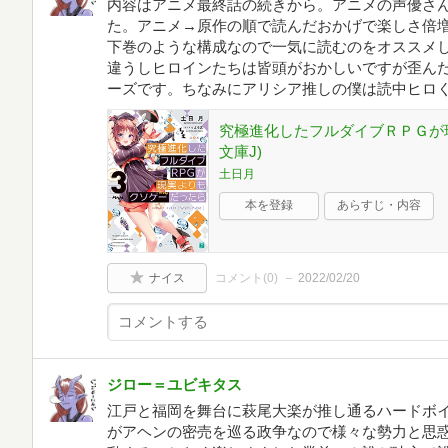
内容はアニメ最終話の続きから。アニメの声優さ
た。アニメ→原作の順で読んだおかげで楽しさ倍増
下巻のような構成なので一気に読むのをオススメ
違うしヒロインたちは皆頭がおかしいですが歪ん
ーズです。ちなみにアリシア推しの僕は読中ヒロく
究極進化したフルダイブＲＰＧが現
文庫J)
土日月
本を登録
あらすじ・内容
ナイス
コメント(
0
)
2022/02/20
ジロー＝ユビキタス
江戸と福岡を舞台に萩尾大楽が推し通るハードボ
がアヘンの密売を巡る政争なので様々な勢力と思