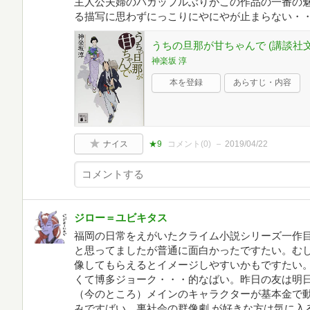
主人公夫婦のバカップルぶりがこの作品の一番の
る描写に思わずにっこりにやにやが止まらない・
うちの旦那が甘ちゃんで (講談社文庫 
神楽坂 淳
本を登録
あらすじ・内容
ナイス
★9
コメント(
0
)
2019/04/22
ジロー＝ユビキタス
福岡の日常をえがいたクライム小説シリーズ一作
と思ってましたが普通に面白かったですたい。む
像してもらえるとイメージしやすいかもですたい
くて博多ジョーク・・・的なばい。昨日の友は明
（今のところ）メインのキャラクターが基本金で
みですばい。裏社会の群像劇 が好きな方は気に入