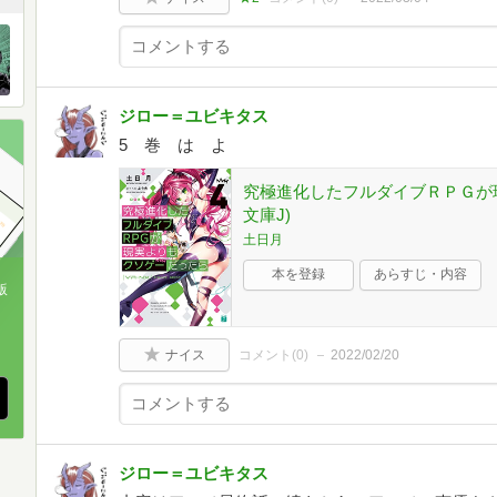
ジロー＝ユビキタス
5 巻 は よ
究極進化したフルダイブＲＰＧが現
文庫J)
土日月
本を登録
あらすじ・内容
版
、
ナイス
コメント(
0
)
2022/02/20
ジロー＝ユビキタス