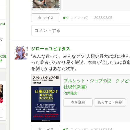
ナイス
★4
コメント(
0
)
2023/02/05
annel/UCcypC9fYpvPC0Dz2qidmMPg
で
、
ジロー＝ユビキタス
”みんな違って、みんなクソ”人類史最大の謎に挑
pvPC0Dz2qidmMPg
96
った著者がわかり易く解説。本書が記したるは喜
を剝くかはあなた次第。
ブルシット・ジョブの謎 クソど
社現代新書)
酒井隆史
本を登録
あらすじ・内容
ナイス
★2
コメント(
0
)
2022/03/04