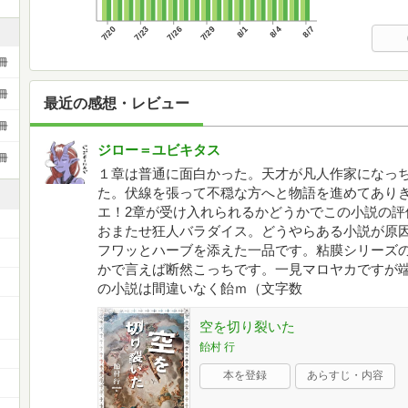
7/20
7/23
7/26
7/29
8/1
8/4
8/7
冊
冊
最近の感想・レビュー
冊
ジロー＝ユビキタス
冊
１章は普通に面白かった。天才が凡人作家になっ
た。伏線を張って不穏な方へと物語を進めてありき
エ！2章が受け入れられるかどうかでこの小説の評価
おまたせ狂人バラダイス。どうやらある小説が原
フワッとハーブを添えた一品です。粘膜シリーズ
かで言えば断然こっちです。一見マロヤカですが
の小説は間違いなく飴ｍ（文字数
空を切り裂いた
飴村 行
本を登録
あらすじ・内容