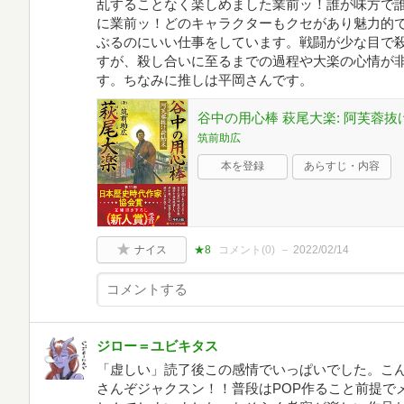
乱することなく楽しめました業前ッ！誰が味方で
に業前ッ！どのキャラクターもクセがあり魅力的
ぶるのにいい仕事をしています。戦闘が少な目で
すが、殺し合いに至るまでの過程や大楽の心情が
す。ちなみに推しは平岡さんです。
谷中の用心棒 萩尾大楽: 阿芙蓉抜
筑前助広
本を登録
あらすじ・内容
ナイス
★8
コメント(
0
)
2022/02/14
ジロー＝ユビキタス
「虚しい」読了後この感情でいっぱいでした。こ
さんぞジャクスン！！普段はPOP作ること前提で