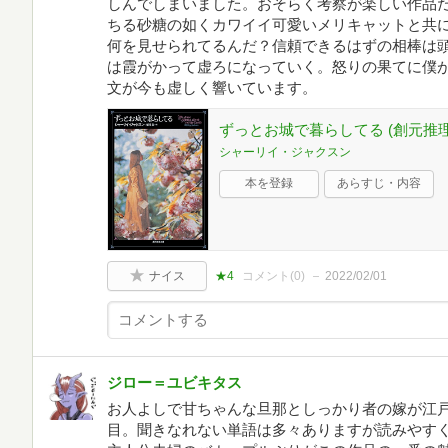
しんでしまいました。おそらく考察が楽しい作品
ちる砂糖の如くカワイイ可愛いメリキャットと共
何を見せられてるんだ？信頼できるはずの相棒は
は霞がかって虚ろになっていく。怒りの果てに僕
文が今も虚しく響いています。
ずっとお城で暮らしてる (創元推理
シャーリイ・ジャクスン
本を登録
あらすじ・内容
ナイス
★4
コメント(
0
)
2022/02/01
ジロー＝ユビキタス
お人よしで甘ちゃんな旦那としっかり者の嫁が江
目。聞きなれない単語は多々ありますが読みやす