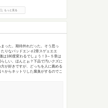
もっと見る
ちまった。期待外れだった。そう思っ
たりなバッドエンｄ2章スゲェエエ
は180度変わるでしょう！3～５章は
因らしい。ほんとぉ？下品で汚いクズに
の方が好きですが、どっちを人に薦める
端々からネットリした腐臭がするのでこ