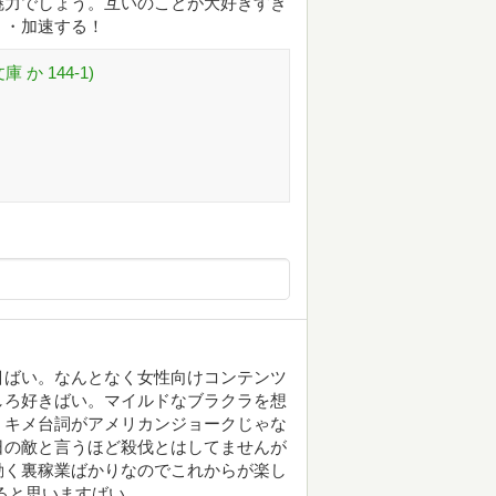
魅力でしょう。互いのことが大好きすぎ
・・加速する！
か 144-1)
目ばい。なんとなく女性向けコンテンツ
しろ好きばい。マイルドなブラクラを想
。キメ台詞がアメリカンジョークじゃな
日の敵と言うほど殺伐とはしてませんが
動く裏稼業ばかりなのでこれからが楽し
ると思いますばい。