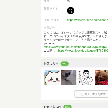
性別
男
外部サイト
URL/ブログ
https://www.youtube.com/ch
自己紹介
こんにちは、オシャレでポップな書店員です。嘘
す。クソにわかオタクの書店員です。ジロさんな
ゆーちゅーばーで食っていこうと思うんだ。
youtube→
https://www.youtube.com/channel/UCcypC9fY
ニコ動→
https://www.nicovideo.jp/user/178680
お気に入り
10人
知人・友人を探す
お気に入られ
10人