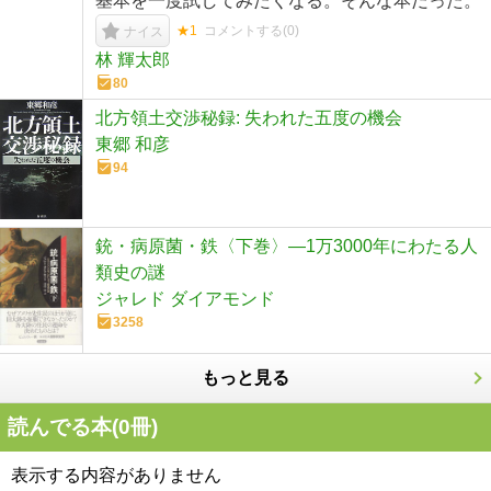
基本を一度試してみたくなる。そんな本だった。
★1
コメントする(
0
)
ナイス
林 輝太郎
80
北方領土交渉秘録: 失われた五度の機会
東郷 和彦
94
銃・病原菌・鉄〈下巻〉―1万3000年にわたる人
類史の謎
ジャレド ダイアモンド
3258
もっと見る
読んでる本(
0
冊)
表示する内容がありません