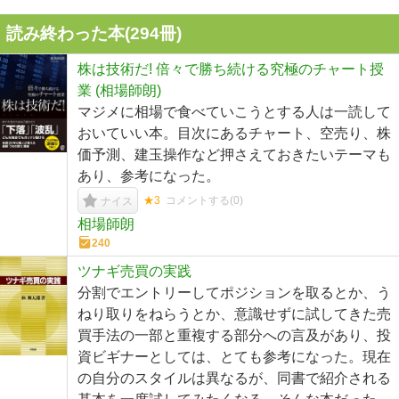
読み終わった本(
294
冊)
株は技術だ! 倍々で勝ち続ける究極のチャート授
業 (相場師朗)
マジメに相場で食べていこうとする人は一読して
おいていい本。目次にあるチャート、空売り、株
価予測、建玉操作など押さえておきたいテーマも
あり、参考になった。
★3
コメントする(
0
)
ナイス
相場師朗
240
ツナギ売買の実践
分割でエントリーしてポジションを取るとか、う
ねり取りをねらうとか、意識せずに試してきた売
買手法の一部と重複する部分への言及があり、投
資ビギナーとしては、とても参考になった。現在
の自分のスタイルは異なるが、同書で紹介される