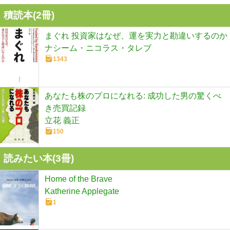
積読本(
2
冊)
まぐれ 投資家はなぜ、運を実力と勘違いするのか
ナシーム・ニコラス・タレブ
1343
あなたも株のプロになれる: 成功した男の驚くべ
き売買記録
立花 義正
150
読みたい本(
3
冊)
Home of the Brave
Katherine Applegate
1