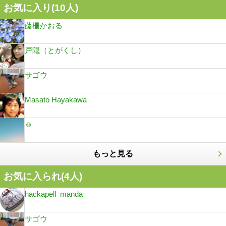
お気に入り(
10
人)
藤柵かおる
戸隠（とがくし）
サゴウ
Masato Hayakawa
☺︎
もっと見る
お気に入られ(
4
人)
hackapell_manda
サゴウ