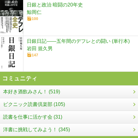
日銀と政治 暗闘の20年史
鯨岡仁
100
日銀日記――五年間のデフレとの闘い (単行本)
岩田 規久男
147
コミュニティ
本好き酒飲みさん！ (519)
ピクニック読書倶楽部 (105)
読書を仕事に活かす会 (31)
洋書に挑戦してみよう！ (345)