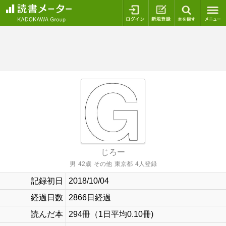
ログイン
新規登録
本を探
じろー
男
42歳
その他
東京都
4人登録
記録初日
2018/10/04
経過日数
2866日経過
読んだ本
294冊（1日平均0.10冊)