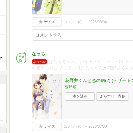
ナイス
コメント(
0
)
2026/08/04
なっち
で
ほたるちゃん、バイトデビュー！バイト
ネタバレ
可愛かった。そして、ほたるちゃんが花野井くん
花野井くんと恋の病(2) (デザート
森野 萌
本を登録
あらすじ・内容
ナイス
コメント(
0
)
2026/07/30