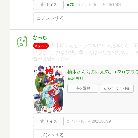
ナイス
★20
コメント(
0
)
2026/07/06
なっち
五十嵐くんとトラブルになった湊くん。
ネタバレ
いをして、無事解決。隼くんは弟たちのために、
合が可愛かったw
柚木さんちの四兄弟。 (23) (フ
藤沢 志月
本を登録
あらすじ・内容
ナイス
コメント(
0
)
2026/06/29