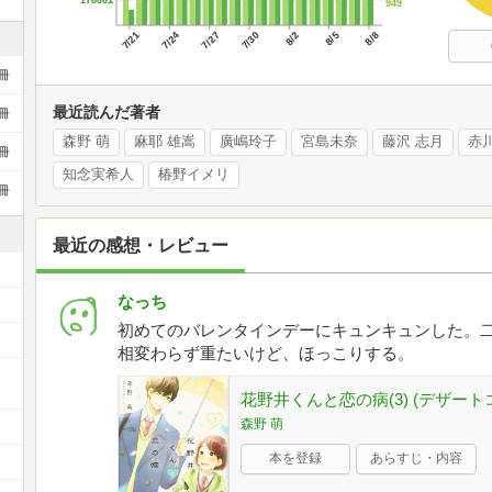
178061
949
7/21
7/24
7/27
7/30
8/2
8/5
8/8
冊
最近読んだ著者
冊
森野 萌
麻耶 雄嵩
廣嶋玲子
宮島未奈
藤沢 志月
赤
冊
知念実希人
椿野イメリ
冊
最近の感想・レビュー
なっち
初めてのバレンタインデーにキュンキュンした。
相変わらず重たいけど、ほっこりする。
ー
花野井くんと恋の病(3) (デザート
森野 萌
本を登録
あらすじ・内容