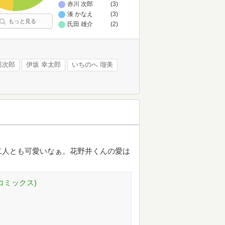
赤川 次郎
(3)
湊 かなえ
(3)
もっと見る
氏田 雄介
(2)
川次郎
伊坂 幸太郎
いちのへ 瑠美
二人とも可愛いなぁ。花野井くんの愛は
コミックス)