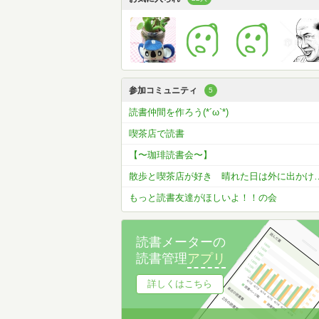
参加コミュニティ
5
読書仲間を作ろう(*´ω`*)
喫茶店で読書
【〜珈琲読書会〜】
散歩と喫茶店が好き 晴
もっと読書友達がほしいよ！！の会
読書メーターの
読書管理
アプリ
詳しくはこちら