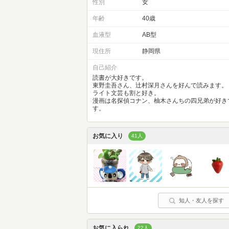
性別
女
年齢
40歳
血液型
AB型
現住所
静岡県
自己紹介
読書が大好きです。
東野圭吾さん、辻村深月さんを好んで読みます。
ライト文芸も割と好き。
漫画は名探偵コナン、柚木さんちの四兄弟が好き
す。
お気に入り
41人
知人・友人を探す
お気に入られ
22人