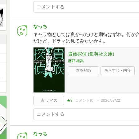
なっち
キャラ物としては良かったけど期待はずれ。何か
だけど、ドラマは見てみたいかも。
貴族探偵 (集英社文庫)
麻耶 雄嵩
本を登録
あらすじ・内容
れた日は外に出かけよう
ナイス
★3
コメント(
0
)
2026/07/22
なっち