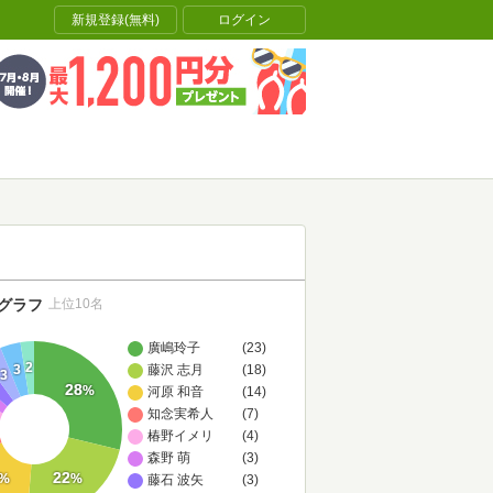
新規登録(無料)
ログイン
グラフ
上位10名
廣嶋玲子
(23)
2
3
藤沢 志月
(18)
3
28
%
河原 和音
(14)
知念実希人
(7)
椿野イメリ
(4)
森野 萌
(3)
22
%
%
藤石 波矢
(3)