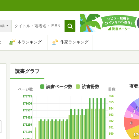
n和書
は
本ランキング
作家ランキング
読書グラフ
著者
読書ページ数
読書冊数
ページ数
冊数
956
178775
955
178656
3
954
178537
3
953
5
178418
952
8
178299
951
178180
950
17