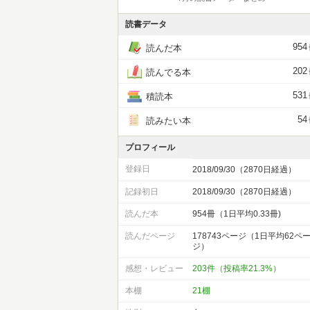
読書データ
954
読んだ本
202
読んでる本
531
積読本
54
読みたい本
プロフィール
登録日
2018/09/30（2870日経過）
記録初日
2018/09/30（2870日経過）
読んだ本
954冊（1日平均0.33冊)
読んだページ
178743ページ（1日平均62ペ
ジ）
感想・レビュー
203件（投稿率21.3%）
本棚
21棚