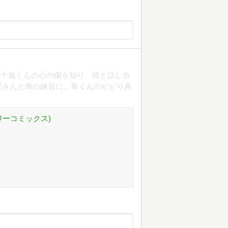
五十嵐くんの心の傷を知り、彼と話し合
咲さんと車の練習に。隼くんのビビり具
ラワーコミックス)