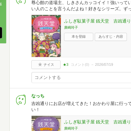
尊心館の道場主、しきさんカッコイイ！強いって
版
い人のことを言うんだよね！好きなシリーズ。ず
、
ふしぎ駄菓子屋 銭天堂 吉凶通り
廣嶋玲子
本を登録
あらすじ・内容
ナイス
★3
コメント(
0
)
2026/07/19
なっち
吉凶通りにお店が増えてきた！おかわり屋に行っ
い！
ふしぎ駄菓子屋 銭天堂 吉凶通り
廣嶋玲子