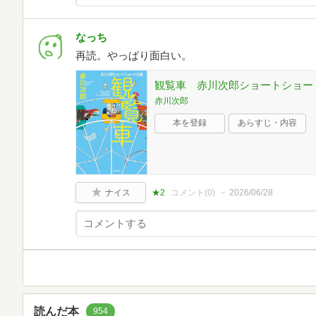
なっち
再読。やっぱり面白い。
観覧車 赤川次郎ショートショー
赤川次郎
本を登録
あらすじ・内容
ナイス
★2
コメント(
0
)
2026/06/28
読んだ本
954