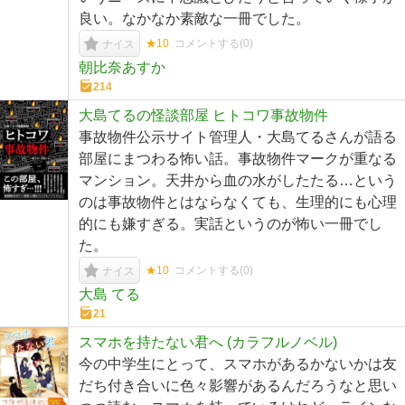
良い。なかなか素敵な一冊でした。
★10
コメントする(
0
)
ナイス
朝比奈あすか
214
大島てるの怪談部屋 ヒトコワ事故物件
事故物件公示サイト管理人・大島てるさんが語る
部屋にまつわる怖い話。事故物件マークが重なる
マンション。天井から血の水がしたたる…という
のは事故物件とはならなくても、生理的にも心理
的にも嫌すぎる。実話というのが怖い一冊でし
た。
★10
コメントする(
0
)
ナイス
大島 てる
21
スマホを持たない君へ (カラフルノベル)
今の中学生にとって、スマホがあるかないかは友
だち付き合いに色々影響があるんだろうなと思い