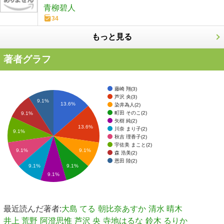
青柳碧人
34
もっと見る
著者グラフ
藤崎 翔(3)
芦沢 央(3)
9.1%
13.6%
染井為人(2)
町田 そのこ(2)
9.1%
矢樹 純(2)
13.6%
川奈 まり子(2)
9.1%
秋吉 理香子(2)
宇佐美 まこと(2)
9.1%
9.1%
森 浩美(2)
恩田 陸(2)
9.1%
9.1%
9.1%
最近読んだ著者:
大島 てる
朝比奈あすか
清水 晴木
井上 荒野
阿澄思惟
芦沢 央
寺地はるな
鈴木 るりか