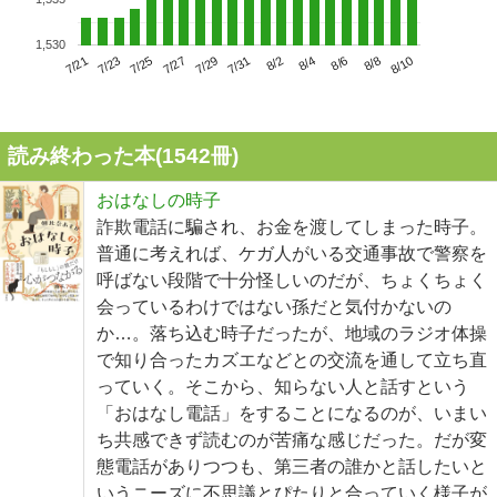
1,530
7/25
7/31
8/6
7/21
7/27
8/2
8/8
7/23
7/29
8/4
8/10
読み終わった本(
1542
冊)
おはなしの時子
詐欺電話に騙され、お金を渡してしまった時子。
普通に考えれば、ケガ人がいる交通事故で警察を
呼ばない段階で十分怪しいのだが、ちょくちょく
会っているわけではない孫だと気付かないの
か…。落ち込む時子だったが、地域のラジオ体操
で知り合ったカズエなどとの交流を通して立ち直
っていく。そこから、知らない人と話すという
「おはなし電話」をすることになるのが、いまい
ち共感できず読むのが苦痛な感じだった。だが変
態電話がありつつも、第三者の誰かと話したいと
いうニーズに不思議とぴたりと合っていく様子が