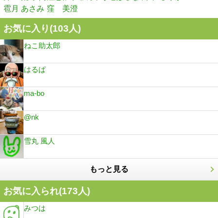
雹月 あさみ
窪 美澄
お気に入り(
103
人)
ねこ助太郎
はるぱ
ma-bo
@nk
雪丸 風人
もっと見る
お気に入られ(
173
人)
みつは