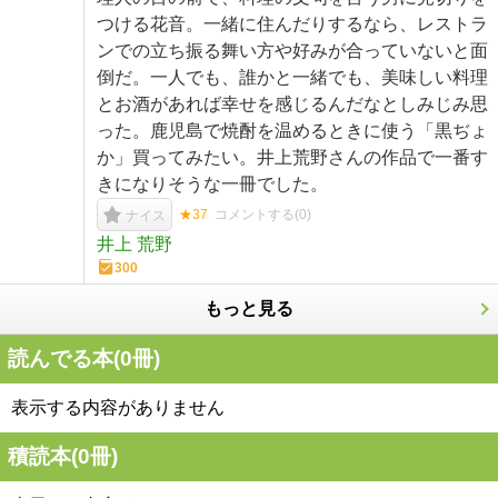
つける花音。一緒に住んだりするなら、レストラ
ンでの立ち振る舞い方や好みが合っていないと面
倒だ。一人でも、誰かと一緒でも、美味しい料理
とお酒があれば幸せを感じるんだなとしみじみ思
った。鹿児島で焼酎を温めるときに使う「黒ぢょ
か」買ってみたい。井上荒野さんの作品で一番す
きになりそうな一冊でした。
★37
コメントする(
0
)
ナイス
井上 荒野
300
もっと見る
読んでる本(
0
冊)
表示する内容がありません
積読本(
0
冊)