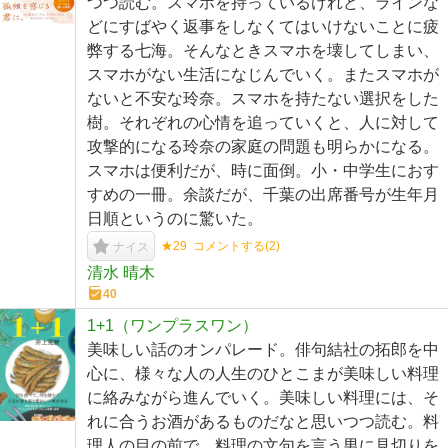
つつ読む。スマホを持っているけれど、ラインな
どにすばやく返事をしなくてはいけないことに疲
弊する七海。そんなときスマホを壊してしまい、
スマホがない生活になじんでいく。またスマホが
ないと不安な玲奈。スマホを持たない選択をした
樹。それぞれの心情を追っていくと、人に対して
攻撃的になる玲奈の家庭の問題も明らかになる。
スマホは便利だが、時に面倒。小・中学生におす
すめの一冊。余談だが、千葉の出席番号が生年月
日順というのに驚いた。
★29
コメントする(
2
)
ナイス
清水 晴木
40
1+1（ワンプラスワン）
美味しい話のオンパレード。俳句結社の拓郎を中
心に、様々な人の人生のひとこまが美味しい料理
に絡みながら進んでいく。美味しい料理には、そ
れに合うお酒があるものだなと思いつつ読む。料
理人の目の前で、料理の文句を言う男に見切りを