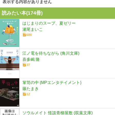
表示する内容がありません
読みたい本(
174
冊)
はじまりのスープ、夏ゼリー
瀬尾まいこ
686
江ノ電を待ちながら (角川文庫)
喜多嶋 隆
37
箪笥の中 (MPエンタテイメント)
篠たまき
12
ソウルメイト 怪談青柳屋敷 (双葉文庫)