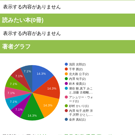
表示する内容がありません
読みたい本(
0
冊)
表示する内容がありません
著者グラフ
浅田 次郎(2)
千早 茜(2)
7.1%
14.3%
北大路 公子(2)
7.1%
内澤 旬子(2)
鈴木 俊貴(1)
7.1%
潮谷 験,真下 みこ
14.3%
と,須藤 古都離,…
7.1%
アシュリー・ウォ
ード(1)
7.1%
14.3%
砂村 かいり(1)
7.1%
内澤 旬子,佐野 洋
子,沢野 ひとし,…
14.3%
金井 真紀(1)