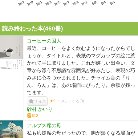
7/21
7/27
8/2
7/17
7/23
7/29
8/4
7/19
7/25
7/31
8/6
読み終わった本(
460
冊)
コーヒーの囚人
最近、コーヒーをよく飲むようになったからでし
ょうか。タイトルと、表紙のマグカップの絵に惹
かれて手に取りました。これが嬉しい出会い。文
章から漂う不思議な雰囲気が好みだし、表現の巧
みさに心をつかまれました。チャイム音の「り
ん、ろん」は、あの場面にぴったり。余韻が残っ
てます。
★9
コメントする(
0
)
ナイス
砂村 かいり
612
アルプス席の母
私も応援席の母だったので、胸が熱くなる場面が