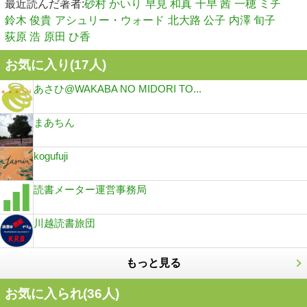
最近読んだ著者:
砂村 かいり
早見 和真
千早 茜
一穂 ミチ
鈴木 俊貴
アシュリー・ウォード
北大路 公子
内澤 旬子
荻原 浩
原田 ひ香
お気に入り(
17
人)
あさひ@WAKABA NO MIDORI TO...
まあちん
kogufuji
読書メーター運営事務局
川越読書旅団
もっと見る
お気に入られ(
36
人)