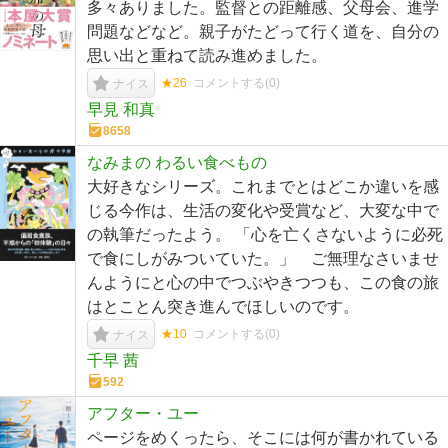
多々ありました。監督との距離感、父母会、進学
問題などなど。親子がたどって行く道を、自分の
思い出と重ねて読み進めました。
★26
コメントする(
0
)
ナイス
早見 和真
8658
なみまの わるい食べもの
大好きなシリーズ。これまでとはどこか違いを感
じる今作は、生活の変化や受賞など、大変な中で
の執筆だったよう。 「心を亡くさないように必死
で食にしがみついていた。」 ご無理なさいませ
んようにと心の中でつぶやきつつも、この食の旅
はとことん突き進んでほしいのです。
★10
コメントする(
0
)
ナイス
千早 茜
592
アフター・ユー
ページをめくったら、そこには何が書かれている