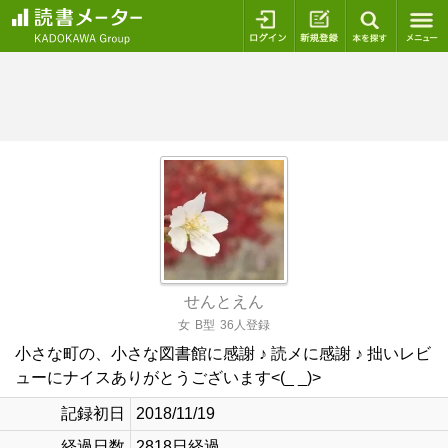
ログイン
新規登録
本を探
せんとえん
女
B型
36人登録
小さな町の、小さな図書館に感謝 ♪ 読メに感謝 ♪ 拙いレビ
ューにナイスありがとうございます<(_ _)>
記録初日
2018/11/19
経過日数
2818日経過