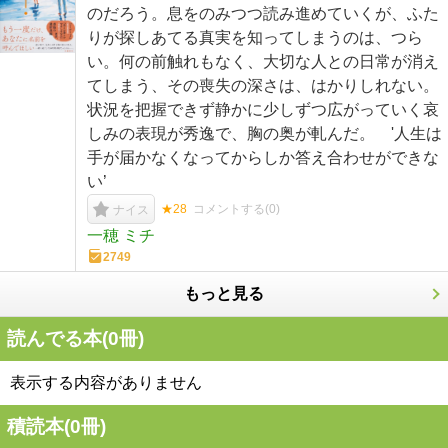
のだろう。息をのみつつ読み進めていくが、ふた
りが探しあてる真実を知ってしまうのは、つら
い。何の前触れもなく、大切な人との日常が消え
てしまう、その喪失の深さは、はかりしれない。
状況を把握できず静かに少しずつ広がっていく哀
しみの表現が秀逸で、胸の奥が軋んだ。 '人生は
手が届かなくなってからしか答え合わせができな
い’
★28
コメントする(
0
)
ナイス
一穂 ミチ
2749
もっと見る
読んでる本(
0
冊)
表示する内容がありません
積読本(
0
冊)