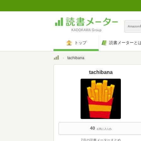
Amazo
トップ
読書メーターと
トップ
tachibana
tachibana
40
お気に入られ
7月の読書メーターまとめ