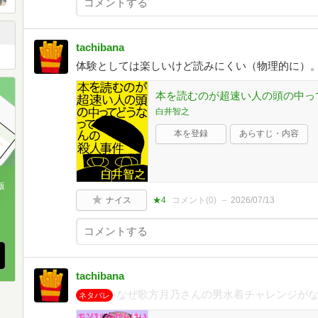
tachibana
体験としては楽しいけど読みにくい（物理的に）
本を読むのが超速い人の頭の中っ
白井智之
本を登録
あらすじ・内容
版
ナイス
★4
コメント(
0
)
2026/07/13
、
tachibana
なぜ歌方月乃さんの男水着チャレンジが
ネタバレ