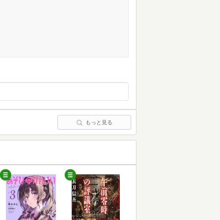
もっと見る