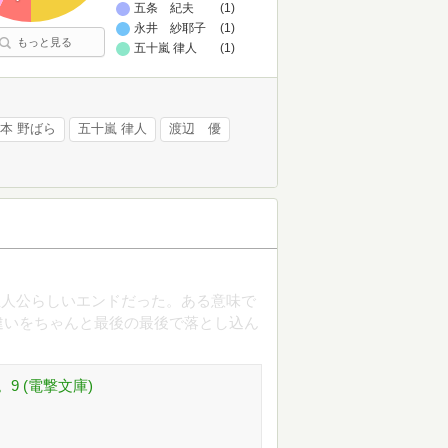
五条 紀夫
(1)
永井 紗耶子
(1)
もっと見る
五十嵐 律人
(1)
本 野ばら
五十嵐 律人
渡辺 優
主人公らしいエンドだった。ある意味で
違いをちゃんと最後の最後で落とし込ん
 (電撃文庫)