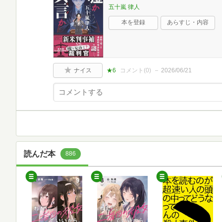
五十嵐 律人
本を登録
あらすじ・内容
ナイス
★6
コメント(
0
)
2026/06/21
読んだ本
886