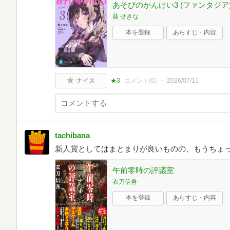
あそびのかんけい3 (ファンタジア
葵 せきな
本を登録
あらすじ・内容
ナイス
★3
コメント(
0
)
2026/07/11
tachibana
新人賞としてはまとまりが良いものの、もうちょ
午前零時の評議室
衣刀信吾
本を登録
あらすじ・内容