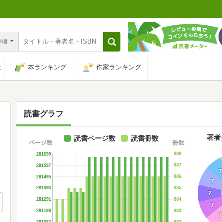
n和書
は
本ランキング
作家ランキング
読書グラフ
著者
読書ページ数
読書冊数
ページ数
冊数
888
281699
887
281597
7
886
281495
7
885
281393
7
884
281291
7
883
281189
7
882