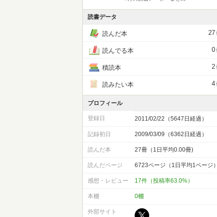
読書データ
27
読んだ本
0
読んでる本
2
積読本
4
読みたい本
プロフィール
登録日
2011/02/22（5647日経過）
記録初日
2009/03/09（6362日経過）
読んだ本
27冊（1日平均0.00冊)
読んだページ
6723ページ（1日平均1ページ
感想・レビュー
17件（投稿率63.0%）
本棚
0棚
外部サイト