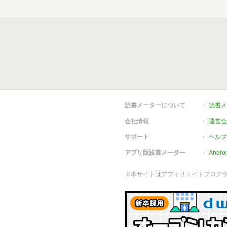
読書メーターについて
読書メ
会社情報
運営会
サポート
ヘルプ
アプリ版読書メーター
Andr
※本サイトはアフィリエイトプログ