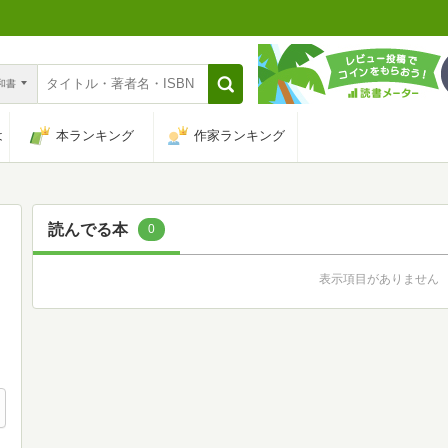
n和書
は
本ランキング
作家ランキング
読んでる本
0
表示項目がありません