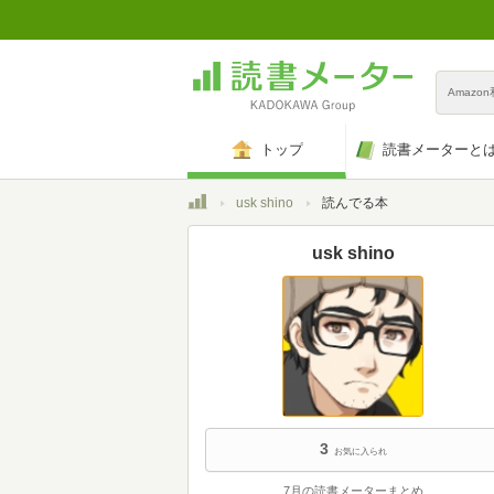
Amazo
トップ
読書メーターと
トップ
usk shino
読んでる本
usk shino
3
お気に入られ
7月の読書メーターまとめ