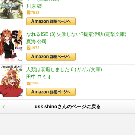
川原 礫
7513
なれる!SE (3) 失敗しない?提案活動 (電撃文庫)
夏海 公司
1973
人類は衰退しました 6 (ガガガ文庫)
田中 ロミオ
1580
usk shinoさんのページに戻る