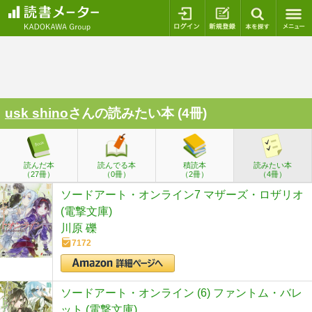
ログイン
新規登録
本を探
usk shino
さんの読みたい本 (4冊)
読んだ本
読んでる本
積読本
読みたい本
（27冊）
（0冊）
（2冊）
（4冊）
ソードアート・オンライン7 マザーズ・ロザリオ
(電撃文庫)
川原 礫
7172
ソードアート・オンライン (6) ファントム・バレ
ット (電撃文庫)