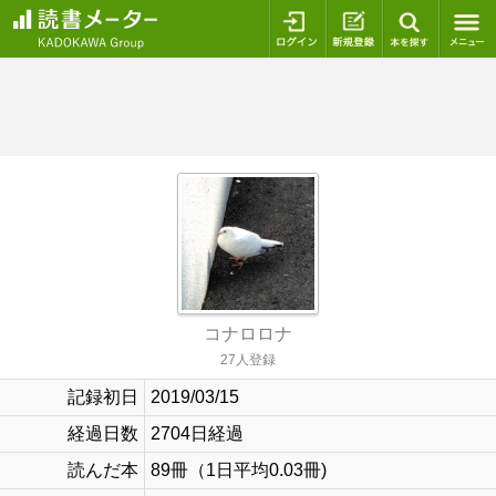
ログイン
新規登録
本を探
コナロロナ
27人登録
記録初日
2019/03/15
経過日数
2704日経過
読んだ本
89冊（1日平均0.03冊)