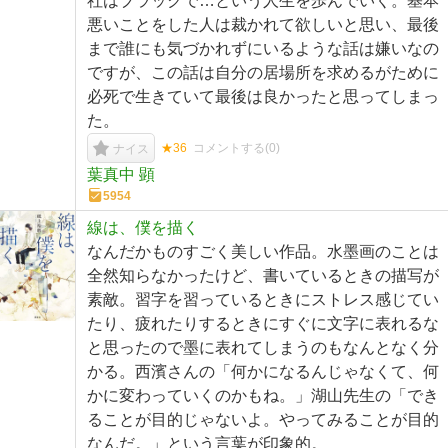
社はブラックで…という人生を歩んでいく。基本
悪いことをした人は裁かれて欲しいと思い、最後
まで誰にも気づかれずにいるような話は嫌いなの
ですが、この話は自分の居場所を求めるがために
必死で生きていて最後は良かったと思ってしまっ
た。
★36
コメントする(
0
)
ナイス
葉真中 顕
5954
線は、僕を描く
なんだかものすごく美しい作品。水墨画のことは
全然知らなかったけど、書いているときの描写が
素敵。習字を習っているときにストレス感じてい
たり、疲れたりするときにすぐに文字に表れるな
と思ったので墨に表れてしまうのもなんとなく分
かる。西濱さんの「何かになるんじゃなくて、何
かに変わっていくのかもね。」湖山先生の「でき
ることが目的じゃないよ。やってみることが目的
なんだ。」という言葉が印象的。