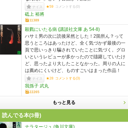
★59
コメントする(
0
)
ナイス
砥上 裕將
11389
殺戮にいたる病 (講談社文庫 あ 54-8)
ハサミ男の次に読後呆然とした！2箇所ん？って
思うところはあったけど、全く気づかず最後の一
頁で思いっきり騙されていたことに気づく。グロ
いというレビューが多かったので躊躇していたけ
ど、思ったより大したことなかった。周りの人に
は薦めにくいけど、ものすごいはまった作品！
★28
コメントする(
3
)
ナイス
我孫子 武丸
22265
もっと見る
読んでる本(
3
冊)
ナラタージュ (角川文庫)