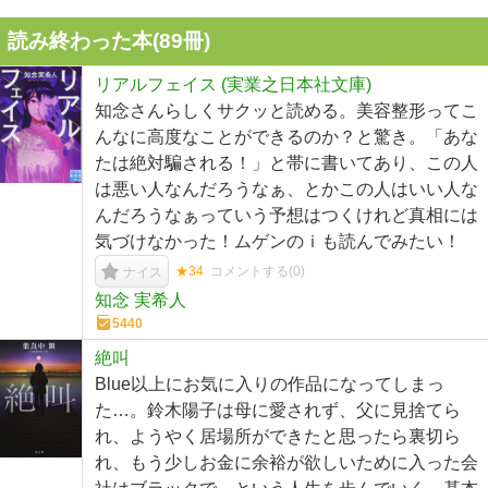
読み終わった本(
89
冊)
リアルフェイス (実業之日本社文庫)
知念さんらしくサクッと読める。美容整形ってこ
んなに高度なことができるのか？と驚き。「あな
たは絶対騙される！」と帯に書いてあり、この人
は悪い人なんだろうなぁ、とかこの人はいい人な
んだろうなぁっていう予想はつくけれど真相には
気づけなかった！ムゲンのｉも読んでみたい！
★34
コメントする(
0
)
ナイス
知念 実希人
5440
絶叫
Blue以上にお気に入りの作品になってしまっ
た…。鈴木陽子は母に愛されず、父に見捨てら
れ、ようやく居場所ができたと思ったら裏切ら
れ、もう少しお金に余裕が欲しいために入った会