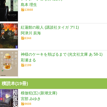
島本 理生
13668
紅蓮館の殺人 (講談社タイガ アI 1)
阿津川 辰海
6344
神様のケーキを頬ばるまで (光文社文庫 あ 58-1)
彩瀬まる
2199
積読本(
19
冊)
模倣犯(五) (新潮文庫)
宮部 みゆき
9608