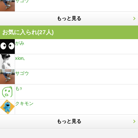
サゴウ
もっと見る
お気に入られ(
27
人)
がみ
xion,
サゴウ
もｯ
クキモン
もっと見る