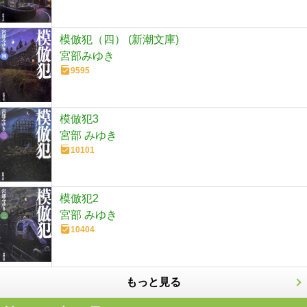
模倣犯（四） (新潮文庫)
宮部みゆき
9595
模倣犯3
宮部 みゆき
10101
模倣犯2
宮部 みゆき
10404
もっと見る