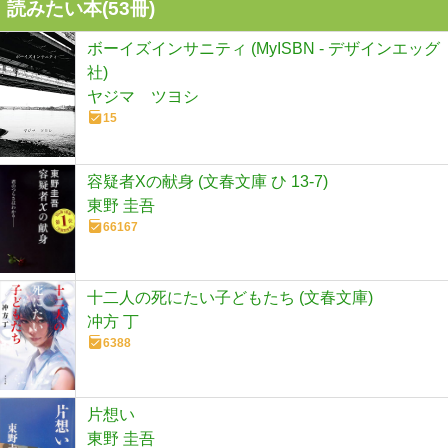
読みたい本(
53
冊)
ボーイズインサニティ (MyISBN - デザインエッグ
社)
ヤジマ ツヨシ
15
容疑者Xの献身 (文春文庫 ひ 13-7)
東野 圭吾
66167
十二人の死にたい子どもたち (文春文庫)
冲方 丁
6388
片想い
東野 圭吾