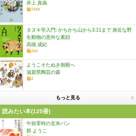
井上 真偽
7449
タヌキ学入門: かちかち山から3.11まで 身近な野
生動物の意外な素顔
高槻 成紀
244
ようこそたぬき御殿へ
滋賀県陶芸の森
2
もっと見る
読みたい本(
125
冊)
午前零時の玄米パン
群 ようこ