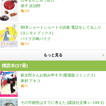
日本まんじゅう紀行
弟子 吉治郎
128
BKBショートショート小説集 電話をしてるふり
(ヨシモトブックス)
バイク川崎バイク
721
もっと見る
積読本(
37
冊)
銀太郎さんお頼み申す 8 (愛蔵版コミックス)
東村 アキコ
75
その可能性はすでに考えた (講談社文庫 い 144-1)