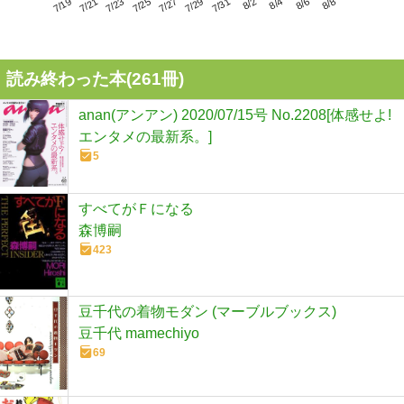
7/23
7/29
8/4
7/19
7/25
7/31
8/6
7/21
7/27
8/2
8/8
読み終わった本(
261
冊)
anan(アンアン) 2020/07/15号 No.2208[体感せよ!
エンタメの最新系。]
5
すべてがＦになる
森博嗣
423
豆千代の着物モダン (マーブルブックス)
豆千代 mamechiyo
69