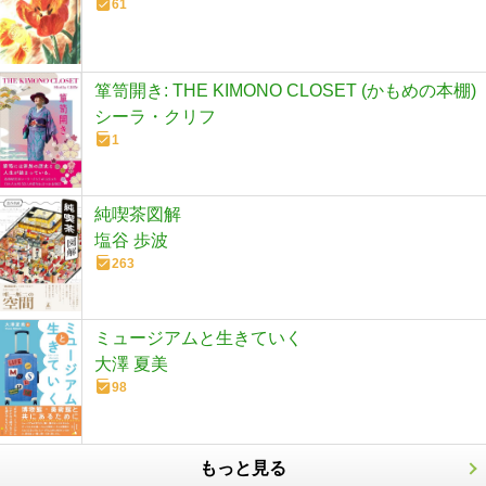
61
箪笥開き: THE KIMONO CLOSET (かもめの本棚)
シーラ・クリフ
1
純喫茶図解
塩谷 歩波
263
ミュージアムと生きていく
大澤 夏美
98
もっと見る