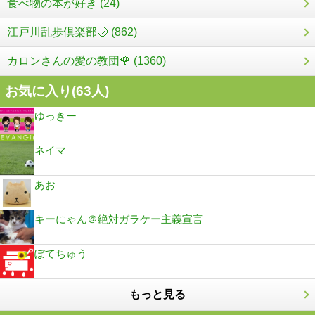
食べ物の本が好き (24)
江戸川乱歩倶楽部🌙 (862)
カロンさんの愛の教団🌹 (1360)
お気に入り(
63
人)
ゆっきー
ネイマ
あお
キーにゃん＠絶対ガラケー主義宣言
ぽてちゅう
もっと見る