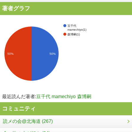
著者グラフ
豆千代
mamechiyo(1)
森博嗣(1)
50%
50%
最近読んだ著者:
豆千代 mamechiyo
森博嗣
コミュニティ
読メの会@北海道 (267)