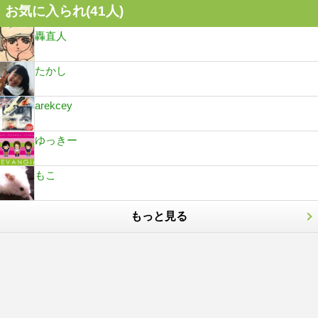
お気に入られ(
41
人)
轟直人
たかし
arekcey
ゆっきー
もこ
もっと見る