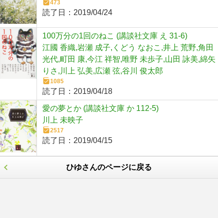
473
読了日：
2019/04/24
100万分の1回のねこ (講談社文庫 え 31-6)
江國 香織,岩瀬 成子,くどう なおこ,井上 荒野,角田
光代,町田 康,今江 祥智,唯野 未歩子,山田 詠美,綿矢
りさ,川上 弘美,広瀬 弦,谷川 俊太郎
1085
読了日：
2019/04/18
愛の夢とか (講談社文庫 か 112-5)
川上 未映子
2517
読了日：
2019/04/15
ひゆさんのページに戻る