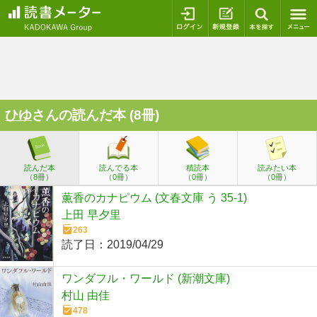
ログイン
新規登録
本を探
ひゆ
さんの読んだ本 (8冊)
読んだ本
読んでる本
積読本
読みたい本
（8冊）
（0冊）
（0冊）
（0冊）
薫香のカナピウム (文春文庫 う 35-1)
上田 早夕里
263
読了日：
2019/04/29
ワンダフル・ワールド (新潮文庫)
村山 由佳
478