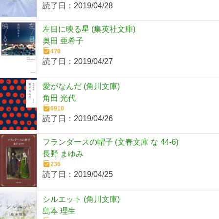
読了日：
2019/04/28
左目に映る星 (集英社文庫)
奥田 亜希子
478
読了日：
2019/04/27
愛がなんだ (角川文庫)
角田 光代
6910
読了日：
2019/04/26
フランダースの帽子 (文春文庫 な 44-6)
長野 まゆみ
236
読了日：
2019/04/25
シルエット (角川文庫)
島本 理生