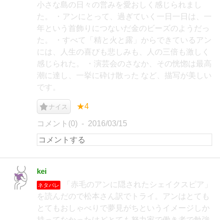
小さな島の日々の営みを愛おしく感じられまし
た。 ・アンにとって、過ぎていく一日一日は、一
年という首飾りにつないだ金のビーズのようだっ
た。 ・すべて「精と火と露」からできているアン
には、人生の喜びも悲しみも、人の三倍も激しく
感じられた。 ・演芸会のさなか、その恍惚は最高
潮に達し、一挙に砕け散った など、描写が美しい
です。
★4
ナイス
コメント(0)
2016/03/15
kei
「赤毛のアンに隠されたシェイクスピア」
ネタバレ
を読んだので松本さん訳でトライ。アンはとても
とてもおしゃべりで夢見がちというイメージしか
持ってなかったけどとても努力家で働き者で勉強