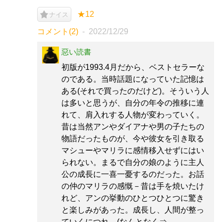
★12
ナイス
コメント(2)
2022/12/29
惡い読書
初版が1993.4月だから、ベストセラーな
のである。当時話題になっていた記憶は
ある(それで買ったのだけど)。そういう人
は多いと思うが、自分の年令の推移に連
れて、肩入れする人物が変わっていく。
昔は当然アンやダイアナや男の子たちの
物語だったものが、今や彼女を引き取る
マシューやマリラに感情移入せずにはい
られない。まるで自分の娘のように主人
公の成長に一喜一憂するのだった。お話
の仲のマリラの感慨－昔は手を焼いたけ
れど、アンの挙動のひとつひとつに驚き
と楽しみがあった。成長し、人間が整っ
ていくにつれ、(なんとなく⇒