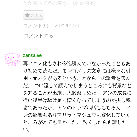
とか言ってるの笑う。 (図書館本)
ナイス
コメント(0)
2025/05/30
zanzalve
再アニメ化もされ今迄読んでいなかったこともあ
り初めて読んだ。モンゴメリの文章には様々な引
用・元ネタがあるということからこの訳者を選ん
だ。 つい流して読んでしまうところにも背景など
を知ることが出来、大変楽しめた。 アンの成長に
従い後半は駆け足っぽくなってしまうのが少し残
念であったが、アンのトラブル話ももちろん、ア
ンの影響もありマリラ・マシュウも変化していく
ところがとても良かった。 暫くしたら再読した
い。