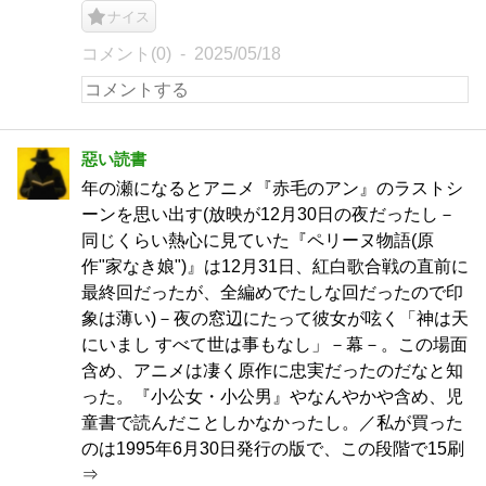
ナイス
コメント(0)
2025/05/18
惡い読書
年の瀬になるとアニメ『赤毛のアン』のラストシ
ーンを思い出す(放映が12月30日の夜だったし－
同じくらい熱心に見ていた『ペリーヌ物語(原
作"家なき娘")』は12月31日、紅白歌合戦の直前に
最終回だったが、全編めでたしな回だったので印
象は薄い)－夜の窓辺にたって彼女が呟く「神は天
にいまし すべて世は事もなし」－幕－。この場面
含め、アニメは凄く原作に忠実だったのだなと知
った。『小公女・小公男』やなんやかや含め、児
童書で読んだことしかなかったし。／私が買った
のは1995年6月30日発行の版で、この段階で15刷
⇒