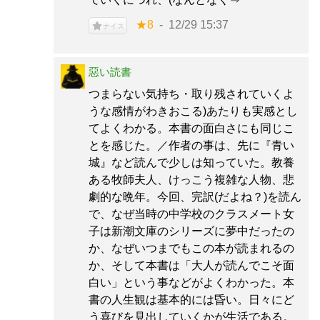
★8
12/29 15:37
ナイス
惡い読書
つまらない気持ち・取り残されていくよ
うな感情がわきおこる)あたりも実感とし
てよくわかる。本書の面白さにも同じこ
とを感じた。／作者の事は、先に『青い
城』など読んで少しは知っていた。教養
ある牧師夫人、けっこう複雑な人物、悲
劇的な晩年。今回、完訳(だよね？)を読ん
で、なぜ当時の中学校のクラスメート女
子は新潮文庫のシリーズに夢中だったの
か、なぜいつまでもこの本が読まれるの
か、そして本書は「大人が読んでこそ面
白い」という事などがよくわかった。本
書の人生観は基本的には昏い。日々にど
う喜びを見出していくかが生活である。