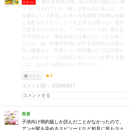
「翻訳を始める時、私は得体の知れない憂
ネタバレ
うつに苛まれていた（略）少女小説の多くは、少
女趣味という形容に代表される陳腐で幼稚な感傷
に支配されており、とても文学とは呼べない質的
に劣るものだからか」「（モンゴメリは）偉大な
文学作品など、実は自分には書けないことも知っ
ていた」他、作者や作品に対する否定的な言葉が
並ぶ後書きに、吃驚した。研究書としては労作か
もしれないが、この作品とモンゴメリを愛する者
には、なんとも認めがたい本だった。
★3
ナイス
コメント(0)
2018/04/17
朱音
子供向け簡約版しか読んだことがなかったので。
アンが髪を染めるエピソードなど初見に所も少々