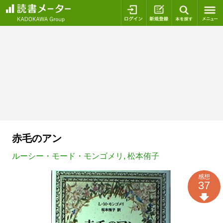
ログイン
新規登録
本を探
赤毛のアン
ルーシー・モード・モンゴメリ
,
松本侑子
感想
37