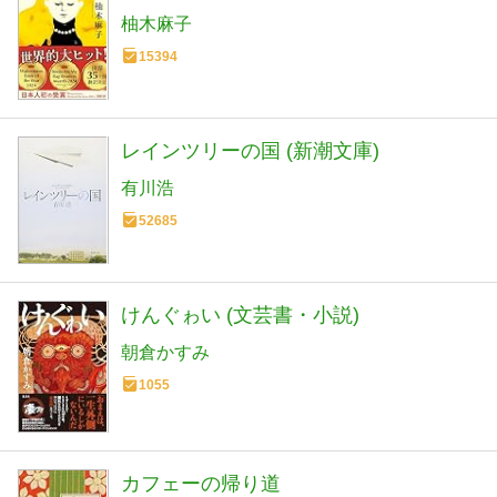
柚木麻子
15394
レインツリーの国 (新潮文庫)
有川浩
52685
けんぐゎい (文芸書・小説)
朝倉かすみ
1055
カフェーの帰り道