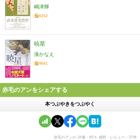
嶋津輝
6252
暁星
湊かなえ
9041
赤毛のアンをシェアする
本つぶやきをつぶやく
赤毛のアン
の
評価
80
％
感想・レビュー
37
件