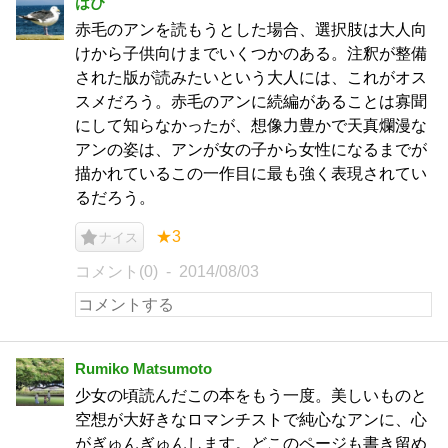
はぴ
赤毛のアンを読もうとした場合、選択肢は大人向
けから子供向けまでいくつかのある。注釈が整備
された版が読みたいという大人には、これがオス
スメだろう。赤毛のアンに続編があることは寡聞
にして知らなかったが、想像力豊かで天真爛漫な
アンの姿は、アンが女の子から女性になるまでが
描かれているこの一作目に最も強く表現されてい
るだろう。
★3
ナイス
コメント(0)
2014/08/03
Rumiko Matsumoto
少女の頃読んだこの本をもう一度。美しいものと
空想が大好きなロマンチストで純心なアンに、心
がぎゅんぎゅんします。どこのページも書き留め