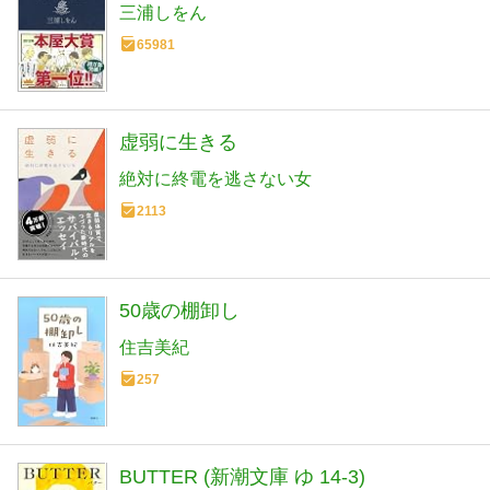
三浦しをん
65981
虚弱に生きる
絶対に終電を逃さない女
2113
50歳の棚卸し
住吉美紀
257
BUTTER (新潮文庫 ゆ 14-3)