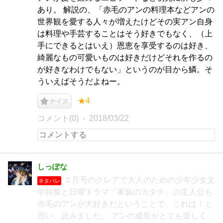
あり。 解説の、「赤毛のアンの料理本などアンの
世界観を愛する人々が増えたけどその実アン自身
は料理や手芸することはそう好きでもなく、（上
手にできるとはいえ）恩恵を享受するのは好き、
綺麗なもの可愛いものは好きだけどそれを作るの
が好きなわけでもない」というのが目から鱗。そ
ういえばそうだよねー。
★4
ナイス
コメント(0)
2018/03/22
しっぽな
２月号のクレアで大人のための少年少女文
ネタバレ
学特集と日曜ドラマ「家族のカタチ」の主人公も
赤毛のアンが大好きだということで、これは！と
思い、読みました。 アンの成長がとても楽しく、