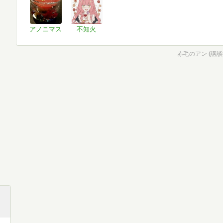
アノニマス
不知火
赤毛のアン (講