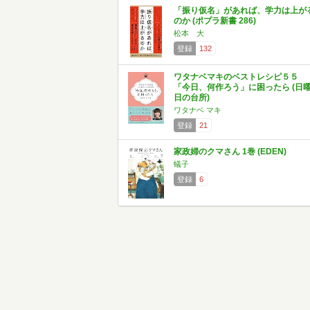
「振り仮名」があれば、学力は上が
のか (ポプラ新書 286)
松本 大
登録
132
ワタナベマキのベストレシピ５５
「今日、何作ろう」に困ったら (日
日の台所)
ワタナベ マキ
登録
21
家政婦のクマさん 1巻 (EDEN)
蟻子
登録
6