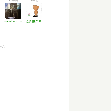
11年前
14年前
minaho mori
泣き虫クマ
せん