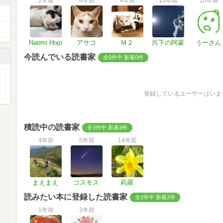
2年前
4年前
4年前
10年前
10年前
Naomi Hojo
アサコ
Ｍ２
呉下の阿蒙
うーさん
今読んでいる読書家
全0件中 新着0件
登録しているユーザーはいま
積読中の読書家
全3件中 新着3件
4年前
5年前
14年前
まえまえ
コスモス
莉羅
読みたい本に登録した読書家
全2件中 新着2件
1年前
3年前