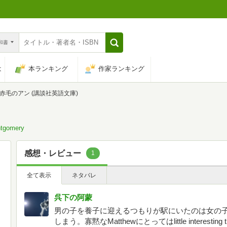
n和書
は
本ランキング
作家ランキング
赤毛のアン (講談社英語文庫)
gomery
感想・レビュー
1
全て表示
ネタバレ
呉下の阿蒙
男の子を養子に迎えるつもりが駅にいたのは女の
しまう。寡黙なMatthewにとってはlittle interesting