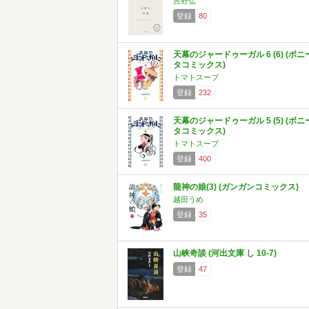
吉野弘
登録
80
天幕のジャードゥーガル 6 (6) (ボニ
タコミックス)
トマトスープ
登録
232
天幕のジャードゥーガル 5 (5) (ボニ
タコミックス)
トマトスープ
登録
400
龍神の娘(3) (ガンガンコミックス)
越田うめ
登録
35
山峡奇談 (河出文庫 し 10-7)
登録
47