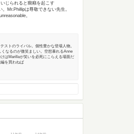
スで、いじられると癇癪を起こす
すい。Mr.Phillipは尊敬できない先生。
nreasonable。
徹し、テストのライバル。個性豊かな登場人物。
、優しくなるのが微笑ましい。空想暴れるAnne
はMarillaが笑いを必死にこらえる場面だ
続編を買わねば