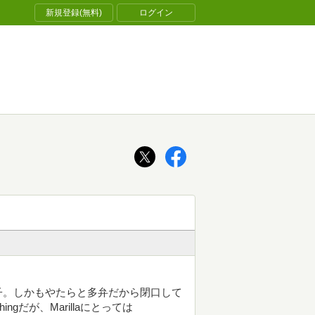
新規登録(無料)
ログイン
子。しかもやたらと多弁だから閉口して
 thingだが、Marillaにとっては