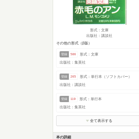
形式：文庫
出版社：講談社
その他の形式（β版）
形式：文庫
登録
586
出版社：集英社
形式：単行本（ソフトカバー）
登録
265
出版社：講談社
形式：単行本
登録
119
出版社：集英社
全て表示する
本の詳細