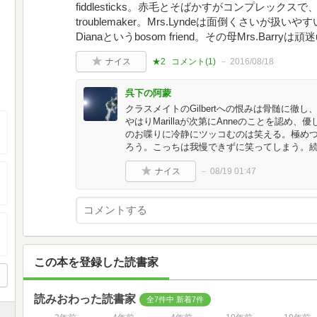
fiddlesticks。赤毛とそばかすがコンプレック
troublemaker。Mrs.Lyndeは面倒くさいが扱いや
Dianaというbosom friend。その母Mrs.Barryは頑迷u
ナイス
★2
コメント(
1
)
2016/08/18
呉下の阿蒙
クラスメイトのGilbertへの恨みは骨髄に
やはりMarillaが次第にAnneのことを認め
のお喋りに冷静にツッコむのは笑える。極めつけ
ろう。こっちは我慢できずに笑ってしまう。
ナイス
08/19 01:47
この本を登録した読書家
読みおわった読書家
全7件中 新着7件