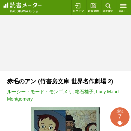
ログイン
新規登録
本を探
赤毛のアン (竹書房文庫 世界名作劇場 2)
ルーシー・モード・モンゴメリ
,
箱石桂子
,
Lucy Maud
Montgomery
感想
7