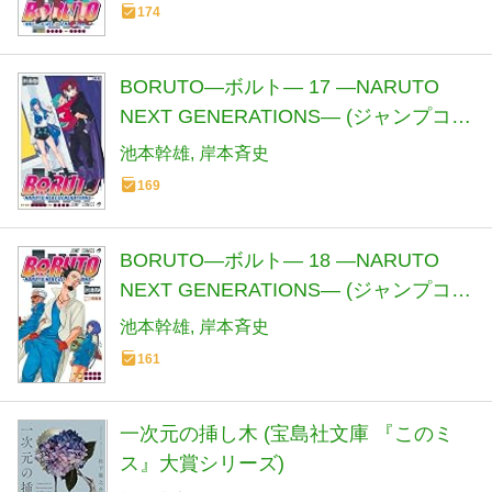
174
BORUTO―ボルト― 17 ―NARUTO
NEXT GENERATIONS― (ジャンプコミ
ックス)
池本幹雄
岸本斉史
169
BORUTO―ボルト― 18 ―NARUTO
NEXT GENERATIONS― (ジャンプコミ
ックス)
池本幹雄
岸本斉史
161
一次元の挿し木 (宝島社文庫 『このミ
ス』大賞シリーズ)