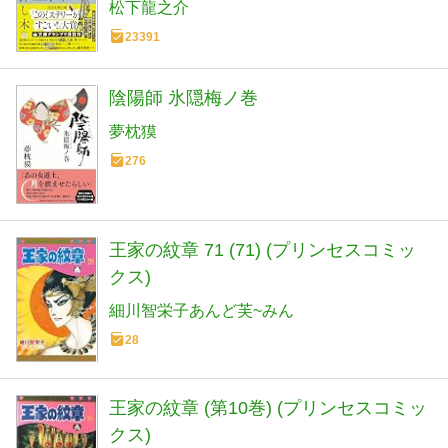
松下龍之介
23391
陰陽師 氷隠梅ノ巻
夢枕獏
276
王家の紋章 71 (71) (プリンセスコミッ
クス)
細川智栄子あんど芙~みん
28
王家の紋章 (第10巻) (プリンセスコミッ
クス)