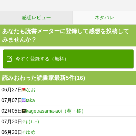
感想レビュー
ネタバレ
あなたも読書メーターに登録して感想を投稿して
みませんか？
今すぐ登録する（無料）
読みおわった読書家最新5件(16)
06月27日
なお
07月07日
taka
02月05日
kagetrasama-aoi（葵・橘）
07月30日
μ(ﾐｭｰ)
06月20日
ゆめ