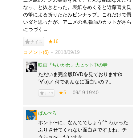
なっ、と抜きとった。表紙をめくると近藤喜文氏
の筆による折りたたみピンナップ。これだけで買
いダと思ったが、アニメの名場面のカットがさら
につづく→
★16
ナイス
コメント(6)
2018/09/19
映画『ちいかわ』大ヒット中の寺
ただいま完全版DVDを見ております(о
´∀`о)ノ 何であんなに面白いの？。
★5
09/19 19:40
ナイス
ぱんぺろ
ホント〜に、なんででしょう^^ わかった
ふりさせてくれない面白さですよね、チ
クショ〜、だいすき