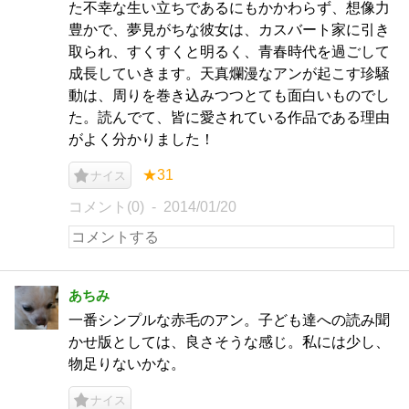
た不幸な生い立ちであるにもかかわらず、想像力
豊かで、夢見がちな彼女は、カスバート家に引き
取られ、すくすくと明るく、青春時代を過ごして
成長していきます。天真爛漫なアンが起こす珍騒
動は、周りを巻き込みつつとても面白いものでし
た。読んでて、皆に愛されている作品である理由
がよく分かりました！
★31
ナイス
コメント(0)
2014/01/20
あちみ
一番シンプルな赤毛のアン。子ども達への読み聞
かせ版としては、良さそうな感じ。私には少し、
物足りないかな。
ナイス