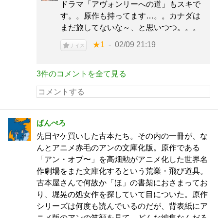
ドラマ「アヴォンリーへの道」もスキで
す。。原作も持ってます…。。カナダは
まだ旅してないな～、と思いつつ。。。
★1
02/09 21:19
ナイス
3件のコメントを全て見る
ぱんぺろ
先日ヤケ買いした古本たち。その内の一冊が、な
んとアニメ赤毛のアンの文庫化版。原作である
「アン・オブ〜」を高畑勲がアニメ化した世界名
作劇場をまた文庫化するという荒業・飛び道具。
古本屋さんで何故か「ほ」の書架におさまってお
り、堀晃の処女作を探していて目についた。原作
シリーズは何度も読んでいるのだが、背表紙にア
ニメ版のアンの笑顔を見て、どんな編集なんだろ