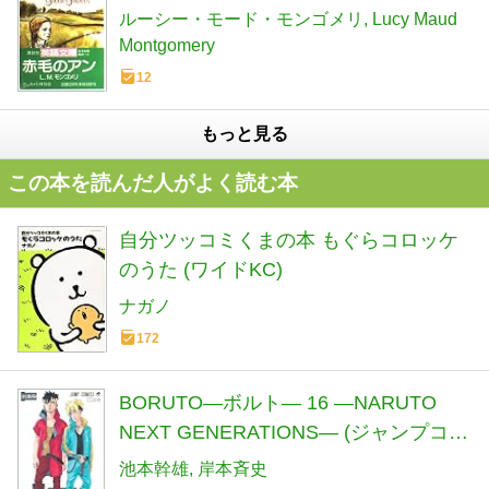
ルーシー・モード・モンゴメリ
Lucy Maud
Montgomery
12
もっと見る
この本を読んだ人がよく読む本
自分ツッコミくまの本 もぐらコロッケ
のうた (ワイドKC)
ナガノ
172
BORUTO―ボルト― 16 ―NARUTO
NEXT GENERATIONS― (ジャンプコミ
ックス)
池本幹雄
岸本斉史