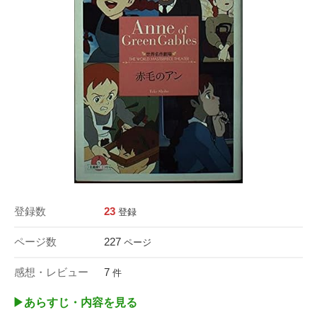
登録数
23
登録
ページ数
227
ページ
感想・レビュー
7
件
▶︎あらすじ・内容を見る