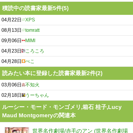
積読中の読書家最新5件(5)
04月22日
XPS
08月13日
tomratt
09月06日
MIMI
04月23日
ころころ
04月28日
ぺこ
読みたい本に登録した読書家最新2件(2)
03月06日
不知火
02月18日
うーちゃん
ルーシー・モード・モンゴメリ,箱石 桂子,Lucy
Maud Montgomeryの関連本
世界名作劇場/赤毛のアン (世界名作劇場