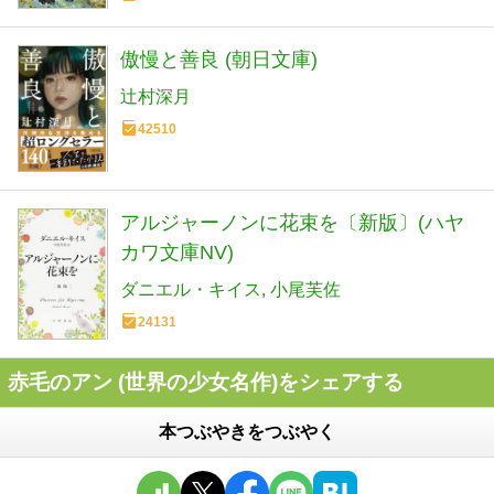
傲慢と善良 (朝日文庫)
辻村深月
42510
アルジャーノンに花束を〔新版〕(ハヤ
カワ文庫NV)
ダニエル・キイス
小尾芙佐
24131
赤毛のアン (世界の少女名作)をシェアする
本つぶやきをつぶやく