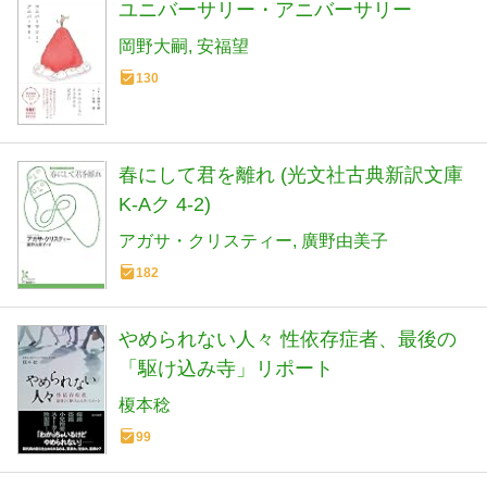
ユニバーサリー・アニバーサリー
岡野大嗣
安福望
130
春にして君を離れ (光文社古典新訳文庫
K-Aク 4-2)
アガサ・クリスティー
廣野由美子
182
やめられない人々 性依存症者、最後の
「駆け込み寺」リポート
榎本稔
99