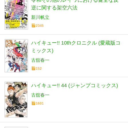
令和その他のレイワにおける健全な反
逆に関する架空六法
新川帆立
2345
ハイキュー!! 10thクロニクル (愛蔵版コ
ミックス)
古舘春一
152
ハイキュー!! 44 (ジャンプコミックス)
古舘春一
1601