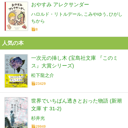
おやすみ アレクサンダー
ハロルド・リトルデール
こみやゆう
ひがし
ちから
8
人気の本
一次元の挿し木 (宝島社文庫 『このミ
ス』大賞シリーズ)
松下龍之介
23429
世界でいちばん透きとおった物語 (新潮
文庫 す 31-2)
杉井光
29949