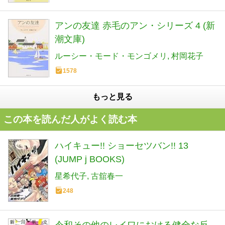
アンの友達 赤毛のアン・シリーズ 4 (新
潮文庫)
ルーシー・モード・モンゴメリ
村岡花子
1578
もっと見る
この本を読んだ人がよく読む本
ハイキュー!! ショーセツバン!! 13
(JUMP j BOOKS)
星希代子
古舘春一
248