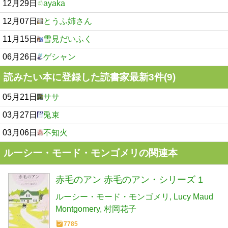
12月29日
ayaka
12月07日
とうふ姉さん
11月15日
雪見だいふく
06月26日
ゲシャン
読みたい本に登録した読書家最新3件(9)
05月21日
ササ
03月27日
兎束
03月06日
不知火
ルーシー・モード・モンゴメリの関連本
赤毛のアン 赤毛のアン・シリーズ 1
ルーシー・モード・モンゴメリ
Lucy Maud
Montgomery
村岡花子
7785