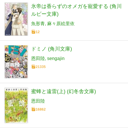
氷帝は香らずのオメガを寵愛する (角川
ルビー文庫)
魚形青
麻々原絵里依
12
ドミノ (角川文庫)
恩田陸
sengajin
21335
蜜蜂と遠雷(上) (幻冬舎文庫)
恩田陸
16862