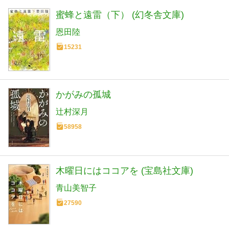
蜜蜂と遠雷（下） (幻冬舎文庫)
恩田陸
15231
かがみの孤城
辻村深月
58958
木曜日にはココアを (宝島社文庫)
青山美智子
27590