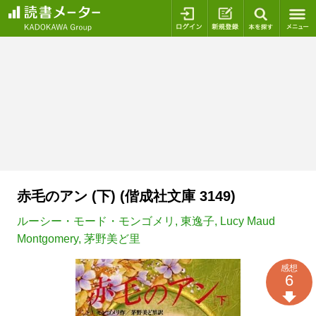
ログイン
新規登録
本を探
赤毛のアン (下) (偕成社文庫 3149)
ルーシー・モード・モンゴメリ
,
東逸子
,
Lucy Maud
Montgomery
,
茅野美ど里
感想
6