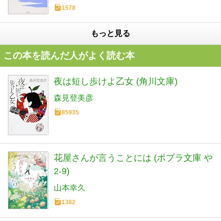
1578
もっと見る
この本を読んだ人がよく読む本
夜は短し歩けよ乙女 (角川文庫)
森見登美彦
85935
花屋さんが言うことには (ポプラ文庫 や
2-9)
山本幸久
1382