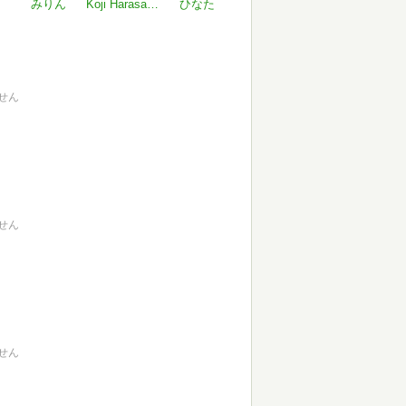
みりん
Koji Harasawa
ひなた
せん
せん
せん