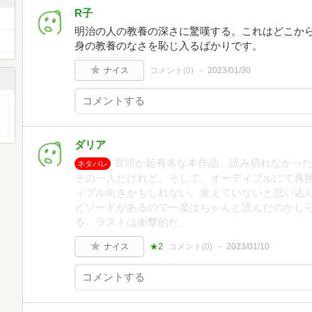
R子
明治の人の教養の深さに驚嘆する。これはどこか
身の教養のなさを恥じ入るばかりです。
ナイス
コメント(
0
)
2023/01/30
ダリア
冒頭が超有名な本作品、読み切れなかっ
ネタバレ
その一人だけれど。そして、オーディブルにて再
ィブル向きかもしれない。覚えていないと思い込
ピソードがあるので一度はちゃんと読んだのかし
る。ラストは衝撃的だ。
ナイス
★2
コメント(
0
)
2023/01/10