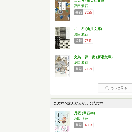
こころ (集英社文庫)
夏目 漱石
登録
7625
こゝろ (角川文庫)
夏目 漱石
登録
7511
文鳥・夢十夜 (新潮文庫)
夏目 漱石
登録
7129
もっと見る
この本を読んだ人がよく読む本
月収 (単行本)
原田 ひ香
登録
4363