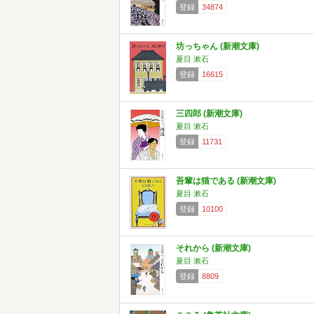
登録
34874
坊っちゃん (新潮文庫)
夏目 漱石
登録
16615
三四郎 (新潮文庫)
夏目 漱石
登録
11731
吾輩は猫である (新潮文庫)
夏目 漱石
登録
10100
それから (新潮文庫)
夏目 漱石
登録
8809