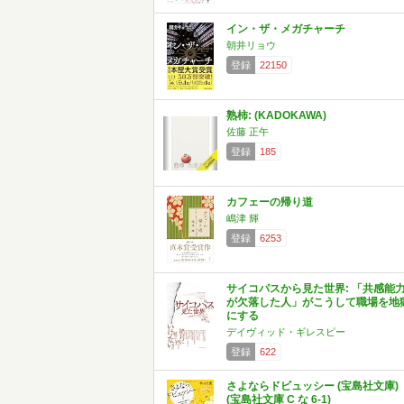
イン・ザ・メガチャーチ
朝井リョウ
登録
22150
熟柿: (KADOKAWA)
佐藤 正午
登録
185
カフェーの帰り道
嶋津 輝
登録
6253
サイコパスから見た世界: 「共感能
が欠落した人」がこうして職場を地
にする
デイヴィッド・ギレスピー
登録
622
さよならドビュッシー (宝島社文庫)
(宝島社文庫 C な 6-1)