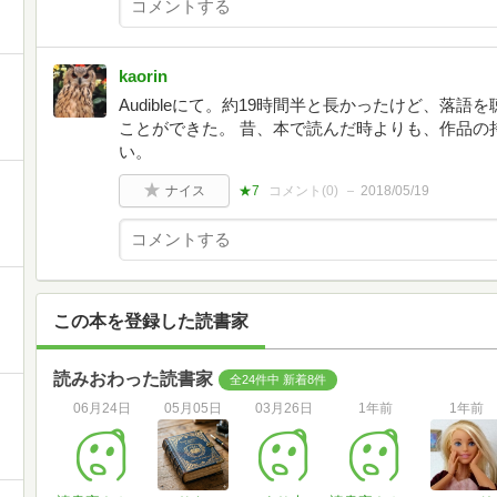
kaorin
Audibleにて。約19時間半と長かったけど、落
ことができた。 昔、本で読んだ時よりも、作品の
い。
ナイス
★7
コメント(
0
)
2018/05/19
この本を登録した読書家
読みおわった読書家
全24件中 新着8件
06月24日
05月05日
03月26日
1年前
1年前