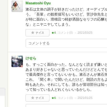
Masatoshi Oyu
漱石は文体の調子が好きだったけど、オーディブ
う。「吾輩」の観察描写もいいけど、苦沙弥先生
が特に面白い。滑稽且つ軽妙洒脱なセリフの応酬
な」とニヤニヤしてしまう。
ナイス
★4
コメント(
0
)
2021/03/25
けせら
も、すっごく面白かった。なんとなく読まず嫌い
あまり好きじゃないと思っていたんだけどとんで
で最高傑作と言ってもいいかも。漱石さんが漱石
これ、「聞く本」で聞いたんだけど、朗読の方も
時もあたわ。それにしても、誰もが冒頭部分は知
って知っている人どれくらいいるかしら。
ナイス
★6
コメント(
0
)
2021/01/25