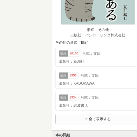
形式：その他
出版社：パンローリング株式会社
その他の形式（β版）
形式：文庫
登録
10100
出版社：新潮社
形式：文庫
登録
1552
出版社：KADOKAWA
形式：文庫
登録
1534
出版社：岩波書店
全て表示する
本の詳細