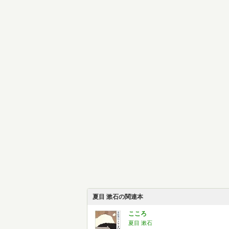
夏目 漱石の関連本
こころ
夏目 漱石