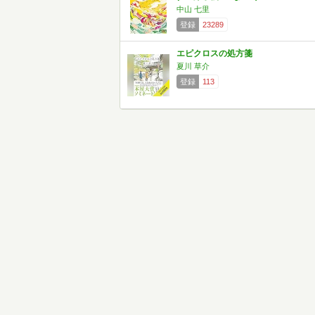
中山 七里
登録
23289
エピクロスの処方箋
夏川 草介
登録
113