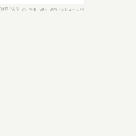
輩は猫である
の
評価
58
感想・レビュー
7
％
件