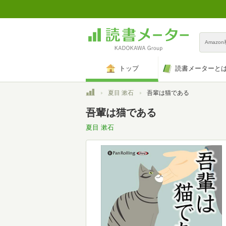
Amazo
トップ
読書メーターと
トップ
夏目 漱石
吾輩は猫である
吾輩は猫である
夏目 漱石