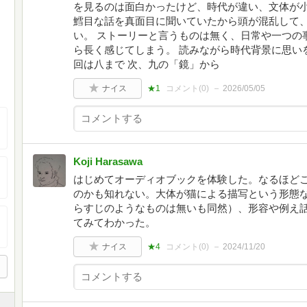
を見るのは面白かったけど、時代が違い、文体が
鱈目な話を真面目に聞いていたから頭が混乱して、
い。 ストーリーと言うものは無く、日常や一つの
ら長く感じてしまう。 読みながら時代背景に思い
回は八まで 次、九の「鏡」から
ナイス
★1
コメント(
0
)
2026/05/05
Koji Harasawa
はじめてオーディオブックを体験した。なるほど
のかも知れない。大体が猫による描写という形態
らすじのようなものは無いも同然）、形容や例え
てみてわかった。
ナイス
★4
コメント(
0
)
2024/11/20