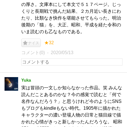
の厚さ。文庫本にして本文で５１７ページ。じっ
くりと長期戦で挑んだ結果、２カ月近い長きにわ
たり、比類なき快作を堪能させてもらった。明治
後期の「猫」を、大正、昭和、平成を経た令和の
いま読むのも乙なものである。
★32
ナイス
コメント(0)
2020/05/13
Yuka
実は冒頭の一文しか知らなかった作品。笑 みんな
読んだことあるのかな？今の感覚で読むと「何で
名作なんだろう？」と思うけれど今のようにSNS
もブログもkindleもない時代。1905年に描かれた
キャラクターの濃い登場人物の日常と猫目線で描
かれた心情がきっと新しかったんだろうな。 昭和