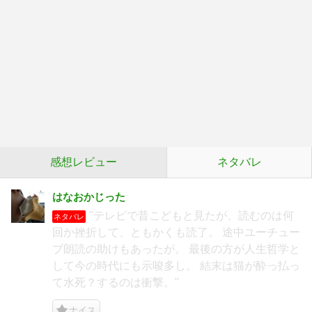
感想レビュー
ネタバレ
はなおかじった
"テレビで昔こどもと見たが、読むのは何
ネタバレ
回か挫折して、ともかくも読了。 途中ユーチュー
ブ朗読の助けもあったが。 最後の方が人生哲学と
して今の時代にも示唆多し。 結末は猫が酔っ払っ
て水死？するのは衝撃。"
ナイス