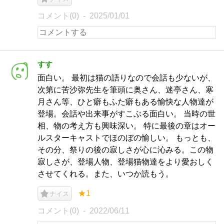
コメント(0)
2025/01/01
すす
面白い。 最初は猫の語りなので会話も少ないが、
次第に苦沙弥先生を筆頭に奥さん、迷亭さん、寒
月さん等、ひと癖もふた癖もある愉快な人物達が
登場。会話や出来事がすこぶる面白い。 当時の世
相、物の考え方も興味深い。 特に最後の章はオー
ルスターキャストでほのぼの愉しい。 もっとも、
その分、祭りの後の寂しさが心に沁みる。この物
寂しさが、登場人物、登場猫物達をより愛おしく
させてくれる。また、いつか読もう。
★1
ナイス
コメント(0)
2022/06/11