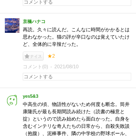
京橋ハナコ
再読。久々に読んだ。こんなに時間がかかるとは
思わなかった。猫の評が辛口なのは覚えていたけ
ど、全体的に辛辣だった。
★2
ナイス
コメント(0)
2021/08/10
yes5&3
中高生の頃、物語性がないため何度も断念。筒井
康隆氏が最も長期間読み続けた（読書の極意と
掟）というので読み始めたら面白かった。自身を
含むインテリな奇人たちの日常から、自殺失敗談
（抱腹）、泥棒事件、隣の中学校の野球ボール、