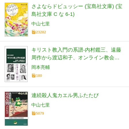
さよならドビュッシー (宝島社文庫) (宝
島社文庫 C な 6-1)
中山七里
23282
キリスト教入門の系譜-内村鑑三、遠藤
周作から渡辺和子、オンライン教会ま
で (中公新書 2893)
岡本亮輔
180
連続殺人鬼カエル男ふたたび
中山七里
5079