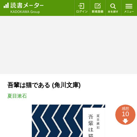
ログイン
新規登録
本を探
吾輩は猫である (角川文庫)
夏目漱石
感想
10