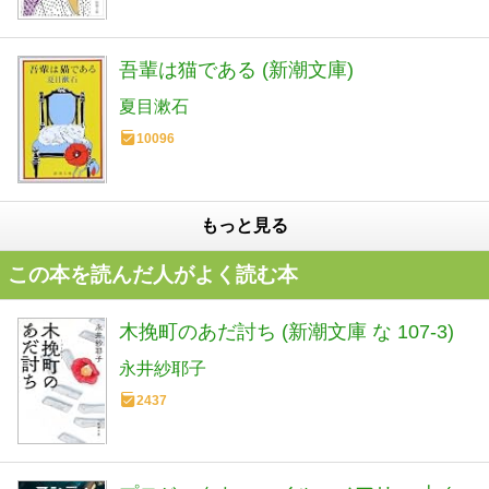
吾輩は猫である (新潮文庫)
夏目漱石
10096
もっと見る
この本を読んだ人がよく読む本
木挽町のあだ討ち (新潮文庫 な 107-3)
永井紗耶子
2437