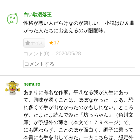
白い駄洒落王
性格が悪い人だらけなのが嬉しい。 小説はひん曲
がった人たちに出会えるのが醍醐味。
★17
ナイス
コメント(0)
2020/05/28
nemuro
あまりに有名な作家。平凡なる我が人生にあっ
て、興味が湧くことは、ほぼなかった。まあ、恐
れ多くて手が出なかったのかもしれない。ところ
が、たまたま読んでみた『坊っちゃん』（角川文
庫）が予想外の薄さ（本文で１７９ページ）で、
にも関わらず、ことのほか面白く、調子に乗って
本書にも手を出してみた。一方こちらは、想定外