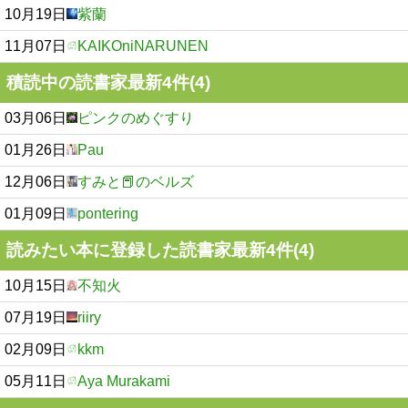
10月19日
紫蘭
11月07日
KAIKOniNARUNEN
積読中の読書家最新4件(4)
03月06日
ピンクのめぐすり
01月26日
Pau
12月06日
すみと📕のベルズ
01月09日
pontering
読みたい本に登録した読書家最新4件(4)
10月15日
不知火
07月19日
riiry
02月09日
kkm
05月11日
Aya Murakami