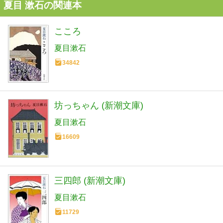
夏目 漱石の関連本
こころ
夏目漱石
34842
坊っちゃん (新潮文庫)
夏目漱石
16609
三四郎 (新潮文庫)
夏目漱石
11729