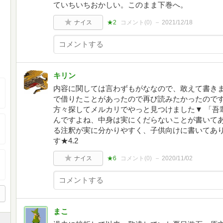
ていちいちおかしい。このまま下巻へ。
ナイス
★2
コメント(
0
)
2021/12/18
キリン
内容に関しては言わずもがななので、敢えて書きま
で借りたことがあったので再び読みたかったので
方々探してメルカリでやっと見つけました▼ 「吾
んですよね、中身は実にくだらないことが書いてあ
る注釈が実に分かりやすく、子供向けに書いてあり
す★4.2
ナイス
★6
コメント(
0
)
2020/11/02
まこ