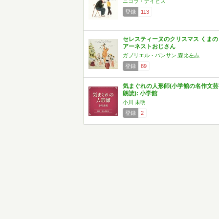
ニコラ・デイビス
登録
113
セレスティーヌのクリスマス くまの
アーネストおじさん
ガブリエル・バンサン,森比左志
登録
89
気まぐれの人形師(小学館の名作文芸
朗読): 小学館
小川 未明
登録
2