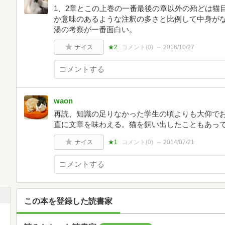
1、2章とこの上巻の一番最後の章以外の殆どは猫
か意味のあるような注釈の多さと比例して中身が
湯の考察が一番面白い。
ナイス
★2
コメント(
0
)
2016/10/27
waon
再読、知識の足りなかった学生の頃よりも大仰で
直に文章を味わえる。猫を飼い出したこともあっ
ナイス
★1
コメント(
0
)
2014/07/21
この本を登録した読書家