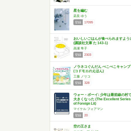
星を編む
凪良 ゆう
登録
17095
おいしいごはんが食べられますよう
(講談社文庫 た 143-1)
高瀬 隼子
登録
2303
ノラネコぐんだん ぺこぺこキャンプ
(コドモエのえほん)
工藤 ノリコ
登録
328
ウォー・ボーイ: 少年は最前線の村
大きくなった (The Excellent Series
of Foreign Lit)
マイケル フォアマン
登録
20
空の王さま