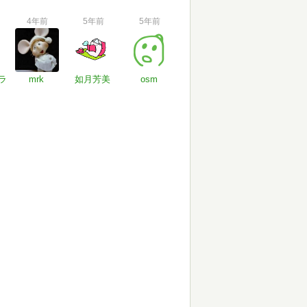
4年前
5年前
5年前
ラ
mrk
如月芳美
osm