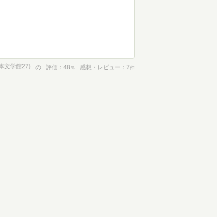
本文学館27)
の
評価
48
感想・レビュー
7
％
件