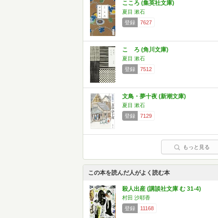
こころ (集英社文庫)
夏目 漱石
登録
7627
こゝろ (角川文庫)
夏目 漱石
登録
7512
文鳥・夢十夜 (新潮文庫)
夏目 漱石
登録
7129
もっと見る
この本を読んだ人がよく読む本
殺人出産 (講談社文庫 む 31-4)
村田 沙耶香
登録
11168