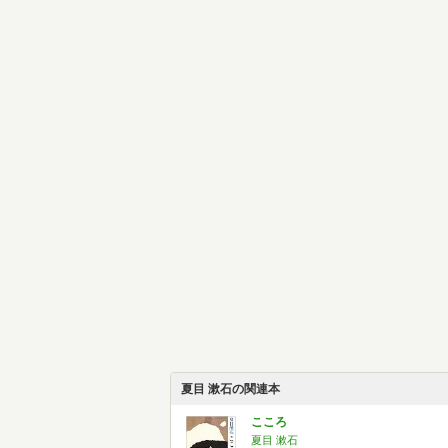
夏目 漱石の関連本
こころ
夏目 漱石