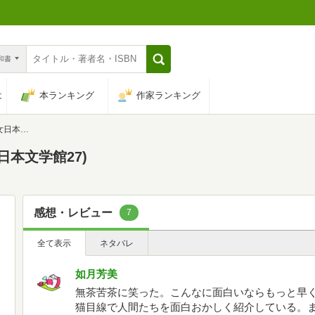
n和書
は
本ランキング
作家ランキング
館27)
日本文学館27)
感想・レビュー
7
全て表示
ネタバレ
如月芳美
無茶苦茶に笑った。こんなに面白いならもっと早
猫目線で人間たちを面白おかしく紹介している。