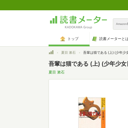
Amazo
トップ
読書メーターと
トップ
夏目 漱石
吾輩は猫である (上) (少年少女日本文学
吾輩は猫である (上) (少年少女
夏目 漱石