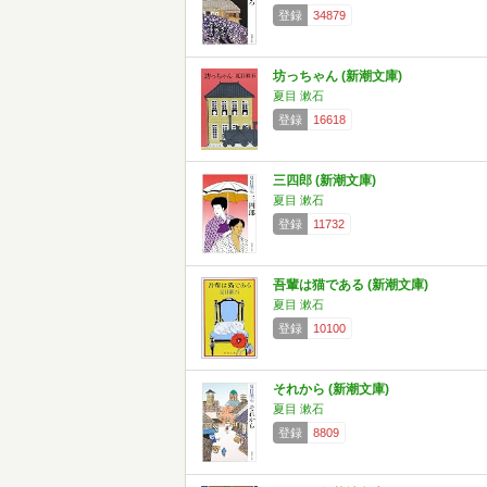
登録
34879
坊っちゃん (新潮文庫)
夏目 漱石
登録
16618
三四郎 (新潮文庫)
夏目 漱石
登録
11732
吾輩は猫である (新潮文庫)
夏目 漱石
登録
10100
それから (新潮文庫)
夏目 漱石
登録
8809