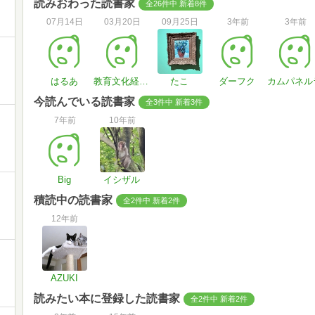
読みおわった読書家
全26件中 新着8件
07月14日
03月20日
09月25日
3年前
3年前
はるあ
教育文化経営学院
たこ
ダーフク
カムパネル
今読んでいる読書家
全3件中 新着3件
7年前
10年前
Big
イシザル
積読中の読書家
全2件中 新着2件
12年前
AZUKI
読みたい本に登録した読書家
全2件中 新着2件