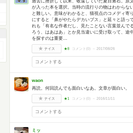
過去に挫折して以来、敬遠していた夏目漱石。原
が入った本を選択。当時の流行りの物はわからな
と難しい。意味がわかると、猫視点のコメディ寄
にすると「鼻がやたらデカいブス」と延々と語っ
れも「有名な作者だし、見たことない言葉並んで
ろう、はあはあ」とか見当違いに受け取って、途
を探すのは重要…
ナイス
★8
コメント(
0
)
2017/08/26
waon
再読。何回読んでも面白いなあ。文章が面白い。
ナイス
★1
コメント(
0
)
2016/11/11
ミッ