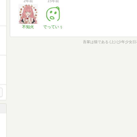
2年前
15年前
不知火
でっていぅ
吾輩は猫である (上) (少年少女日