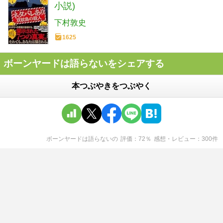
小説)
下村敦史
1625
ボーンヤードは語らないをシェアする
本つぶやきをつぶやく
ボーンヤードは語らない
の
評価
72
％
感想・レビュー
300
件