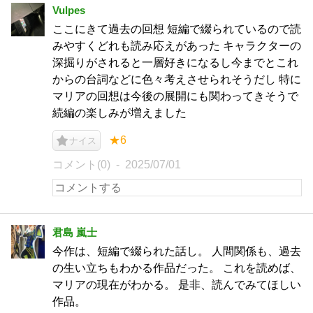
Vulpes
ここにきて過去の回想 短編で綴られているので読
みやすくどれも読み応えがあった キャラクターの
深掘りがされると一層好きになるし今までとこれ
からの台詞などに色々考えさせられそうだし 特に
マリアの回想は今後の展開にも関わってきそうで
続編の楽しみが増えました
★6
ナイス
コメント(0)
2025/07/01
君島 嵐士
今作は、短編で綴られた話し。 人間関係も、過去
の生い立ちもわかる作品だった。 これを読めば、
マリアの現在がわかる。 是非、読んでみてほしい
作品。