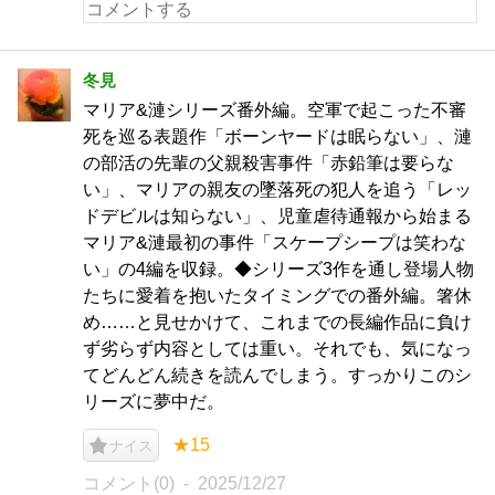
冬見
マリア&漣シリーズ番外編。空軍で起こった不審
死を巡る表題作「ボーンヤードは眠らない」、漣
の部活の先輩の父親殺害事件「赤鉛筆は要らな
い」、マリアの親友の墜落死の犯人を追う「レッ
ドデビルは知らない」、児童虐待通報から始まる
マリア&漣最初の事件「スケープシープは笑わな
い」の4編を収録。◆シリーズ3作を通し登場人物
たちに愛着を抱いたタイミングでの番外編。箸休
め……と見せかけて、これまでの長編作品に負け
ず劣らず内容としては重い。それでも、気になっ
てどんどん続きを読んでしまう。すっかりこのシ
リーズに夢中だ。
★15
ナイス
コメント(0)
2025/12/27