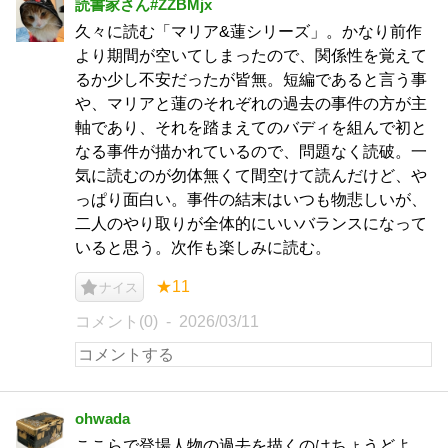
読書家さん#ZZBMjx
久々に読む「マリア&蓮シリーズ」。かなり前作
より期間が空いてしまったので、関係性を覚えて
るか少し不安だったが皆無。短編であると言う事
や、マリアと蓮のそれぞれの過去の事件の方が主
軸であり、それを踏まえてのバディを組んで初と
なる事件が描かれているので、問題なく読破。一
気に読むのが勿体無くて間空けて読んだけど、や
っぱり面白い。事件の結末はいつも物悲しいが、
二人のやり取りが全体的にいいバランスになって
いると思う。次作も楽しみに読む。
★11
ナイス
コメント(0)
2026/03/11
ohwada
ここらで登場人物の過去を描くのはちょうどよ