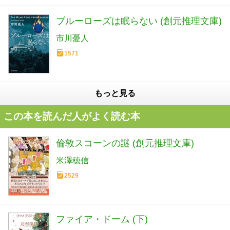
ブルーローズは眠らない (創元推理文庫)
市川憂人
1571
もっと見る
この本を読んだ人がよく読む本
倫敦スコーンの謎 (創元推理文庫)
米澤穂信
2529
ファイア・ドーム (下)