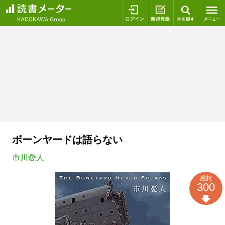
ログイン
新規登録
本を探
ボーンヤードは語らない
市川憂人
感想
300