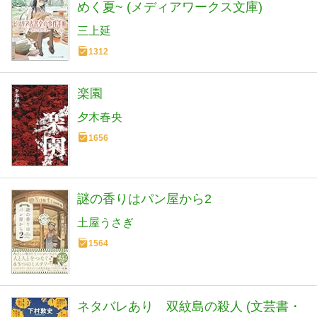
めく夏~ (メディアワークス文庫)
三上延
1312
楽園
夕木春央
1656
謎の香りはパン屋から2
土屋うさぎ
1564
ネタバレあり 双紋島の殺人 (文芸書・