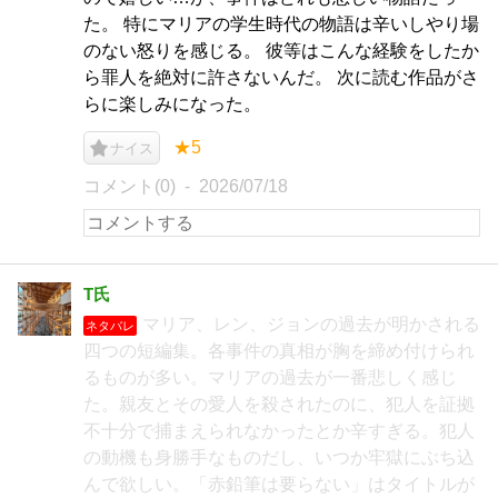
た。 特にマリアの学生時代の物語は辛いしやり場
のない怒りを感じる。 彼等はこんな経験をしたか
ら罪人を絶対に許さないんだ。 次に読む作品がさ
らに楽しみになった。
★5
ナイス
コメント(0)
2026/07/18
T氏
マリア、レン、ジョンの過去が明かされる
ネタバレ
四つの短編集。各事件の真相が胸を締め付けられ
るものが多い。マリアの過去が一番悲しく感じ
た。親友とその愛人を殺されたのに、犯人を証拠
不十分で捕まえられなかったとか辛すぎる。犯人
の動機も身勝手なものだし、いつか牢獄にぶち込
んで欲しい。「赤鉛筆は要らない」はタイトルが