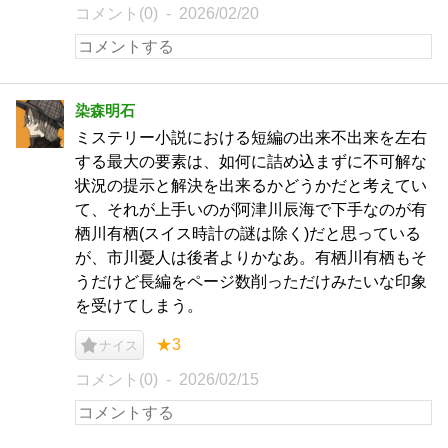
コメント(0)
2026/02/20
染森明石
ミステリー小説における短編の出来不出来を左右
する最大の要素は、如何に詰め込まずに不可解な
状況の提示と解決を出来るかどうかだと考えてい
て、それが上手いのが阿津川辰海で下手なのが有
栖川有栖(スイス時計の謎は除く)だと思っている
が、市川憂人は後者よりかなあ。有栖川有栖もそ
うだけど長編をページ数削っただけみたいな印象
を受けてしまう。
★3
ナイス
コメント(0)
2026/02/15