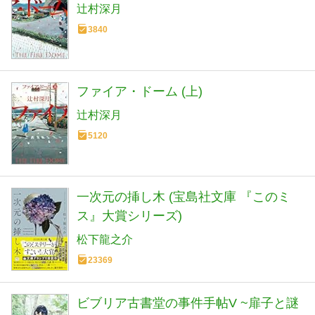
辻村深月
3840
ファイア・ドーム (上)
辻村深月
5120
一次元の挿し木 (宝島社文庫 『このミ
ス』大賞シリーズ)
松下龍之介
23369
ビブリア古書堂の事件手帖V ~扉子と謎