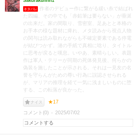
Sakurakunnn1
作者のデビュー作に繋がる緩い糸で結ばれ
ネタバレ
た四編、その中でも「赤鉛筆は要らない」が垂涎
の出来だ。家の間取り、雪密室、足あとと本格の
お手本の様な題材に痺れ、メタ読みから視点人物
の関与は読み取れながらも不確定要素である停電
が結びつかず。漣の手紙で真相に唸り、タイトル
に思考が戻ると嘆息。いやあ、素晴らしい。表題
作は軍人・テリーが同期の死体発見後、何らかの
偽装を施したことが示される。それは一見友の名
誉を守らんがための尊い行為に誤認させられる
が、マリアの推理を経て一気に浅ましいものに堕
する、この転落が良かった。
★17
ナイス
コメント(0)
2025/07/02