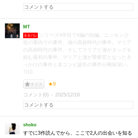
MT
シリーズ4作目で4編の短編。ニッセン少
ネタバレ
佐の軍内での事件。漣の高校時代の事件。マリア
の高校時代の事件。そしてマリアと漣がタッグを
組む最初の事件。マリアと漣が警察官となったき
っかけの事件と名コンビ誕生の事件が興味深い。
7/10
★9
ナイス
コメント(0)
2025/12/18
shoko
すでに3作読んでから、ここで2人の出会いを知る