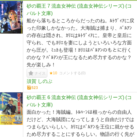
砂の覇王 7 流血女神伝 (流血女神伝シリーズ) (コ
バルト文庫)
船から落ちるところからだったのね。ﾙﾄｳﾞｨｱに戻
った印象しかなかった。大海賊は捕まり、ﾊﾞﾙｱﾝ
の存在は隠され、ｶﾘｴはﾙﾄｳﾞｨｱに。皇帝と皇后に
守られ、でもｶﾘｴを妻にしようといろいろな方面
から圧が。ﾐｭｶも登場！ｶﾘｴはﾊﾞﾙｱﾝのもとに行く
のかな？ﾊﾞﾙｱﾝが王になるため尽力するのかな？
先が楽しみ！
★10
コメントする(
0
)
ナイス
須賀 しのぶ
523
砂の覇王 6 流血女神伝 (流血女神伝シリーズ) (コ
バルト文庫)
面白かった！海賊編。ﾄﾙﾊｰﾝは根っからの自由人
だけど、大海賊団になってしまうと自由だけでは
つまらないらしい。ｶﾘｴはﾊﾞﾙｱﾝを王位に就かせる
ため尽力することにするらしい。物語の行く先が