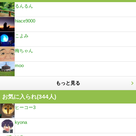
るんるん
hiace9000
こよみ
梅ちゃん
moo
もっと見る
お気に入られ(
344
人)
ヒーコー3
kyona