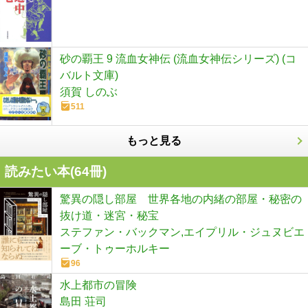
砂の覇王 9 流血女神伝 (流血女神伝シリーズ) (コ
バルト文庫)
須賀 しのぶ
511
もっと見る
読みたい本(
64
冊)
驚異の隠し部屋 世界各地の内緒の部屋・秘密の
抜け道・迷宮・秘宝
ステファン・バックマン,エイプリル・ジュヌビエ
ーブ・トゥーホルキー
96
水上都市の冒険
島田 荘司