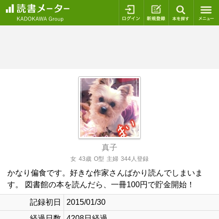
ログイン
新規登録
本を探
真子
女
43歳
O型
主婦
344人登録
かなり偏食です。好きな作家さんばかり読んでしまいま
す。 図書館の本を読んだら、一冊100円で貯金開始！
記録初日
2015/01/30
経過日数
4208日経過