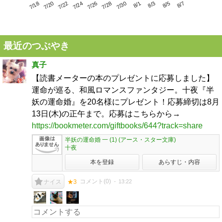
7/22
7/28
8/3
7/18
7/24
7/30
8/5
7/20
7/26
8/1
8/7
最近のつぶやき
真子
【読書メーターの本のプレゼントに応募しました】
運命が巡る、和風ロマンスファンタジー。十夜『半
妖の運命婚』を20名様にプレゼント！応募締切は8月
13日(木)の正午まで。応募はこちらから→
https://bookmeter.com/giftbooks/644?track=share
半妖の運命婚 一 (1) (アース・スター文庫)
十夜
本を登録
あらすじ・内容
コメント(
0
)
13:22
ナイス
★3