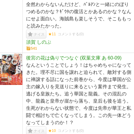
全然わからないんだけど、ﾊﾞﾙｱﾝと一緒にのぼり
つめるのかな？ｷﾞｳﾀの復活とかあるのかな？なん
にせよ面白い。海賊島も楽しそうで、そこももっ
と読みたかった。
★11
コメントする(
0
)
ナイス
須賀 しのぶ
541
後宮の花は偽りでつなぐ (双葉文庫 あ 60-09)
なんということでしょう！はちゃめちゃになって
きた。理不尽に国を譲れと迫られて、敵対する側
に禅譲する話になった前巻から、今度は華国が公
主の嫁入りを見送りに来るという案件まで発生。
逃げる皇族たち。追う華国と龍義。その混乱の
中、龍義と皇帝が崖から落ち、皇后も後を追う。
生死がわからない状態で、今度は先帝が華王と私
闘で相討ちで亡くなってしまう。この先一体どう
なってしまうのか！？
★10
コメントする(
0
)
ナイス