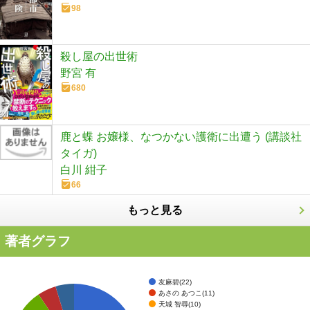
98
殺し屋の出世術
野宮 有
680
鹿と蝶 お嬢様、なつかない護衛に出遭う (講談社
タイガ)
白川 紺子
66
もっと見る
著者グラフ
友麻碧(22)
あさの あつこ(11)
天城 智尋(10)