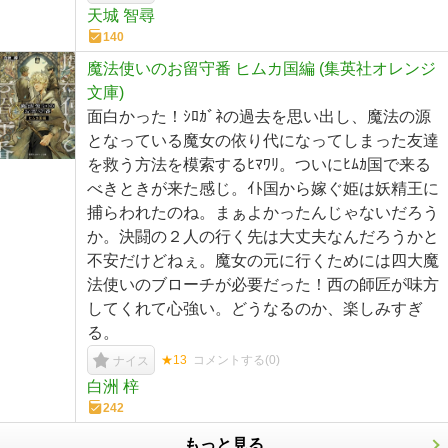
天城 智尋
140
魔法使いのお留守番 ヒムカ国編 (集英社オレンジ
文庫)
面白かった！ｼﾛｶﾞﾈの過去を思い出し、魔法の源
となっている魔女の依り代になってしまった友達
を救う方法を模索するﾋﾏﾜﾘ。ついにﾋﾑｶ国で来る
べきときが来た感じ。ｲﾄ国から嫁ぐ姫は妖精王に
捕らわれたのね。まぁよかったんじゃないだろう
か。決闘の２人の行く先は大丈夫なんだろうかと
不安だけどねぇ。魔女の元に行くためには四大魔
法使いのブローチが必要だった！西の師匠が味方
してくれて心強い。どうなるのか、楽しみすぎ
る。
★13
コメントする(
0
)
ナイス
白洲 梓
242
もっと見る