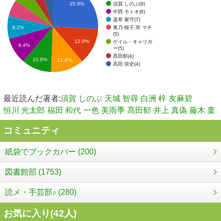
須賀 しのぶ(9)
25.9%
中西 モトオ(8)
道草 家守(7)
奥乃 桜子,宵 マチ
8.2%
(5)
12.9%
ゲイル・キャリガ
9.4%
ー(5)
髙田郁(4)
10.6%
11.8%
高田 崇史(4)
最近読んだ著者:
須賀 しのぶ
天城 智尋
白洲 梓
友麻碧
恒川 光太郎
福田 和代
一色 美雨季
髙田郁
井上 真偽
藤木 稟
コミュニティ
紙袋でブックカバー (200)
図書館部 (1753)
読メ・手芸部♪ (280)
お気に入り(
42
人)