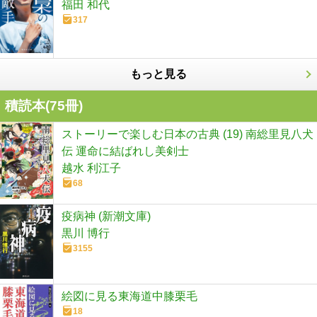
福田 和代
317
もっと見る
積読本(
75
冊)
ストーリーで楽しむ日本の古典 (19) 南総里見八犬
伝 運命に結ばれし美剣士
越水 利江子
68
疫病神 (新潮文庫)
黒川 博行
3155
絵図に見る東海道中膝栗毛
18