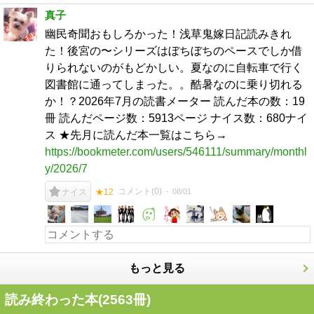
真子
幽民奇聞おもしろかった！浅草鬼嫁日記読みきれ
た！後宮の〜シリーズはぼちぼちのペースでしか借
りられないのがもどかしい。夏なのに自転車で行く
図書館に通ってしまった。。酷暑なのに乗り切れる
か！？2026年7月の読書メーター 読んだ本の数：19
冊 読んだページ数：5913ページ ナイス数：680ナイ
ス ★先月に読んだ本一覧はこちら→
https://bookmeter.com/users/546111/summary/monthl
y/2026/7
コメント(
0
)
08/01
ナイス
★12
もっと見る
読み終わった本(
2563
冊)