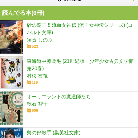
読んでる本(
6
冊)
砂の覇王 8 流血女神伝 (流血女神伝シリーズ) (コ
バルト文庫)
須賀 しのぶ
523
東海道中膝栗毛 (21世紀版・少年少女古典文学館
第20巻)
村松 友視
119
オーリエラントの魔道師たち
乾石 智子
906
梟の好敵手 (集英社文庫)