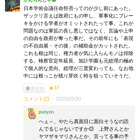
日本学術会議任命拒否ってのが少し前にあった。
ザックリ言えば政府にもの申し、軍事化にブレー
キをかける学者がオミットされたって事。これが
問題なのは軍拡の良し悪しではなく、言論や上申
の自由を政府が奪った事だ。その前年にも「表現
の不自由展・その後」の補助金がカットされた。
これも根は同じ。権力者が気に入らんモノは排除
する。検察官定年延長、加計学園も元総理の極め
て個人的な意向。総理が三度変わっても、なお地
中には根っこが残り芽吹く時を狙っていそうだ。
★37
ナイス
コメント(2)
2025/05/30
punyon
へぇ～、やたら真面目に面白そうなの読
んでるじゃないですか😊 上野さんとか
ヤマザキマリさんとか、言ってる事の予