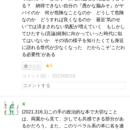
る？ 納得できない自分の『愚かな脳みそ』がヤ
バイのか 何が危険なことなのか どうして危険
なのか どうすれば良くなるのか 最近‘気のせ
い’では済まされない気配が増えていく もしかし
てひたすら(言論)統制に向かっていった時代に似
てはいないか その頃の様子を知りたくても身近
に語れる世代が少なくなった だからこそ‘こだわ
る必要性’がある
★5
ナイス
コメント(0)
2023/06/18
Ｋ
(2021,316.1)この手の政治的な本で大切なこと
は、両翼から見て、少しでも共感できる部分があ
るかだろう。また、このリベラル系の本に名を連