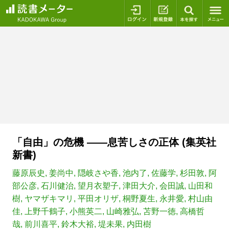
ログイン
新規登録
本を探
「自由」の危機 ――息苦しさの正体 (集英社
新書)
藤原辰史
,
姜尚中
,
隠岐さや香
,
池内了
,
佐藤学
,
杉田敦
,
阿
部公彦
,
石川健治
,
望月衣塑子
,
津田大介
,
会田誠
,
山田和
樹
,
ヤマザキマリ
,
平田オリザ
,
桐野夏生
,
永井愛
,
村山由
佳
,
上野千鶴子
,
小熊英二
,
山崎雅弘
,
苫野一徳
,
高橋哲
哉
,
前川喜平
,
鈴木大裕
,
堤未果
,
内田樹