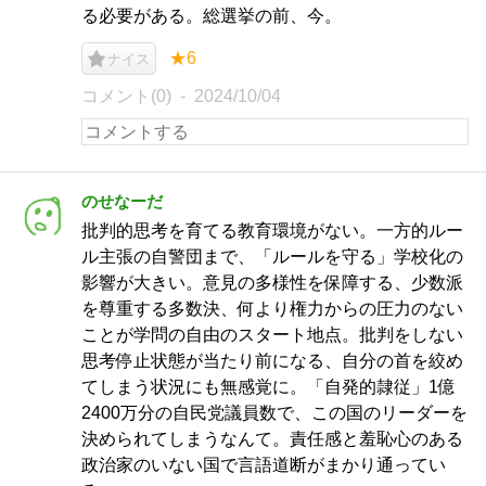
る必要がある。総選挙の前、今。
★6
ナイス
コメント(0)
2024/10/04
のせなーだ
批判的思考を育てる教育環境がない。一方的ルー
ル主張の自警団まで、「ルールを守る」学校化の
影響が大きい。意見の多様性を保障する、少数派
を尊重する多数決、何より権力からの圧力のない
ことが学問の自由のスタート地点。批判をしない
思考停止状態が当たり前になる、自分の首を絞め
てしまう状況にも無感覚に。「自発的隷従」1億
2400万分の自民党議員数で、この国のリーダーを
決められてしまうなんて。責任感と羞恥心のある
政治家のいない国で言語道断がまかり通ってい