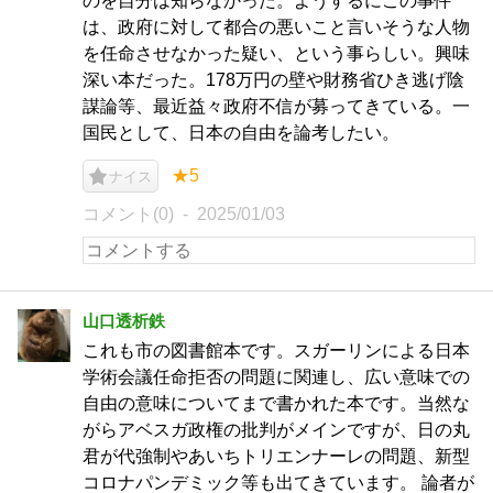
のを自分は知らなかった。ようするにこの事件
は、政府に対して都合の悪いこと言いそうな人物
を任命させなかった疑い、という事らしい。興味
深い本だった。178万円の壁や財務省ひき逃げ陰
謀論等、最近益々政府不信が募ってきている。一
国民として、日本の自由を論考したい。
★5
ナイス
コメント(0)
2025/01/03
山口透析鉄
これも市の図書館本です。スガーリンによる日本
学術会議任命拒否の問題に関連し、広い意味での
自由の意味についてまで書かれた本です。当然な
がらアベスガ政権の批判がメインですが、日の丸
君が代強制やあいちトリエンナーレの問題、新型
コロナパンデミック等も出てきています。 論者が