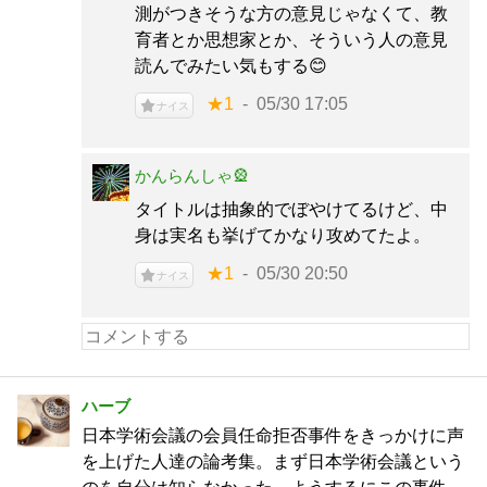
測がつきそうな方の意見じゃなくて、教
育者とか思想家とか、そういう人の意見
読んでみたい気もする😊
★1
05/30 17:05
ナイス
かんらんしゃ🎡
タイトルは抽象的でぼやけてるけど、中
身は実名も挙げてかなり攻めてたよ。
★1
05/30 20:50
ナイス
ハーブ
日本学術会議の会員任命拒否事件をきっかけに声
を上げた人達の論考集。まず日本学術会議という