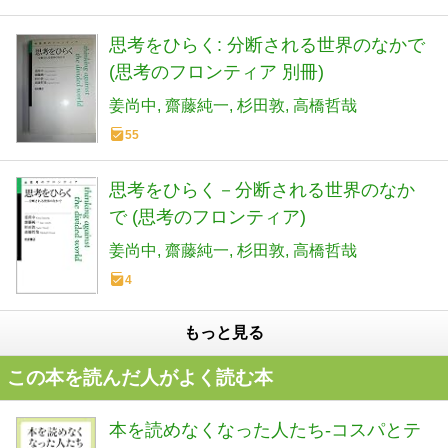
思考をひらく: 分断される世界のなかで
(思考のフロンティア 別冊)
姜尚中
齋藤純一
杉田敦
高橋哲哉
55
思考をひらく－分断される世界のなか
で (思考のフロンティア)
姜尚中
齋藤純一
杉田敦
高橋哲哉
4
もっと見る
この本を読んだ人がよく読む本
本を読めなくなった人たち-コスパとテ