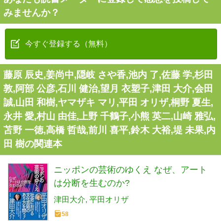
みませんか？
今すぐ登録する（無料）
藤原 辰史,姜尚中,隠岐 さや香,池内 了,佐藤 学,杉田
敦,阿部 公彦,石川 健治,望月 衣塑子,津田 大介,会田
誠,山田 和樹,ヤマザキ マリ,平田 オリザ,桐野 夏生,
永井 愛,村山 由佳,上野 千鶴子,小熊 英二,山崎 雅弘,
苫野 一徳,高橋 哲哉,前川 喜平,鈴木 大裕,堤 未果,内
田 樹の関連本
ニッポンの芸術のゆくえ なぜ、アート
は分断を生むのか?
津田大介
平田オリザ
58