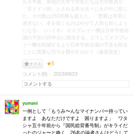
か月半後、各地の大学で学生たちは大学教員が
「非ドイツ的」とされる本を次々に火の中に投じ
た。その数は25000冊を超えた。「焚書は序章に
過ぎない。本を焼くものはやがて人間も焼くよう
になる」（ハイネ） オスプレイ一機は日本学術会
議の予算の20年分に相当する。どうしてオスプレ
イ一機を削減するより日本学術会議の予算を削る
ことに貴重な労力を費やすのか？（藤原辰史）
★5
ナイス
コメント(0)
2023/08/23
yumani
一例として「もうみ〜んなマイナンバー持ってい
ますよ あなただけですよ 困りますよ」 ワタ
シャ五十年前から『国民総背番号制』がキライだ
ったのジャ〜と喚く 26名の論者さんはどうして