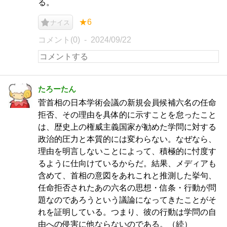
る。
★6
ナイス
コメント(0)
2024/09/22
たろーたん
菅首相の日本学術会議の新規会員候補六名の任命
拒否、その理由を具体的に示すことを怠ったこと
は、歴史上の権威主義国家が勧めた学問に対する
政治的圧力と本質的には変わらない。なぜなら、
理由を明言しないことによって、積極的に忖度す
るように仕向けているからだ。結果、メディアも
含めて、首相の意図をあれこれと推測した挙句、
任命拒否されたあの六名の思想・信条・行動が問
題なのであろうという議論になってきたことがそ
れを証明している。つまり、彼の行動は学問の自
由への侵害に他ならないのである。（続）