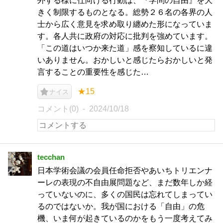
外する様に仕向ける行動は、『学問の自由』を大
きく制限するものとなる。総勢２６名の各界の人
士から広く意見を求め取り纏めた形になっていま
す。各人共に政府の対応に批判を強めています。
「この道はいつか来た道」感を察知しているに違
いありません。おかしいと感じたらおかしいと発
言することの重要性を感じた…
★15
ナイス
コメント(0)
2024/10/18
tecchan
日本学術会議の会員任命拒否やあいちトリエンナ
ーレの表現の不自由展問題など、まだ数年しか経
っていないのに、多くの国民は忘れてしまってい
るのではないか。我が国における「自由」の危
機、いま何が起きているのかをもう一度考えてみ