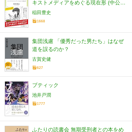
キストメディアをめぐる現在形 (中公新
書ラクレ 861)
稲田豊史
1668
集団浅慮 「優秀だった男たち」はなぜ
道を誤るのか？
古賀史健
627
ブティック
池井戸潤
1777
ふたりの読書会 無期受刑者との本をめ