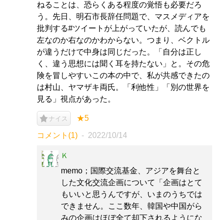
ねることは、恐らくある程度の覚悟も必要だろ
う。先日、明石市長辞任問題で、マスメディアを
批判する#ツイートが上がっていたが、読んでも
左なのか右なのかわからない。つまり、ベクトル
が違うだけで中身は同じだった。「自分は正し
く、違う思想には聞く耳を持たない」と。その危
険を冒しやすいこの本の中で、私が共感できたの
は村山、ヤマザキ両氏。「利他性」「別の世界を
見る」視点があった。
★5
ナイス
コメント(1)
2022/10/14
Ｋ
memo；国際交流基金、アジアを舞台と
した文化交流企画について「企画はとて
もいいと思うんですが、いまのうちでは
できません。ここ数年、韓国や中国がら
みの企画はほぼ全て却下されるようにな