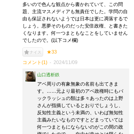
多いので色んな観点から書かれていて、この問
題、主流マスメディアも無責任でした。学問の自
由も保証されないようでは日本は更に凋落するで
しょう。悪夢そのものだった安倍政権、と書きた
くなります。何一つまともなことをしていません
でしたので。(以下コメ欄)
★33
ナイス
コメント(1)
2024/11/09
山口透析鉄
アベ周りの有象無象の名前も出てきま
す。……元より最初のアベ政権時にもバ
ックラッシュの類は多々あったのは上野
さんが指摘しているとおりでしょうし、
反知性主義という未満の、いわば無知性
主義みたいなものですとどまっていては
何一つまともにならないのがこの間の政