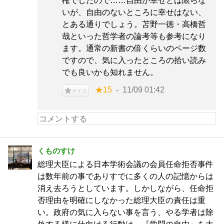
権でしたので……自由が幸せとは限らな
いが、自由のないところに幸せはない、
とある通りでしょう。苫野一徳・高橋哲
哉といった哲学者の論考等も参考になり
ます。通常の新書の倍くらいのページ数
ですので、気に入ったところの拾い読み
でも良いかも知れません。
★15
11/09 01:42
ナイス
くものすけ
総理大臣による日本学術会議の会員任命拒否事件
は数年前の事でありすでに多くの人の記憶からは
消え去ろうとしています。しかしながら、任命拒
否理由を明確にしなかった総理大臣の責任は重
い。政府の気に入らない事を言う、やる学者は除