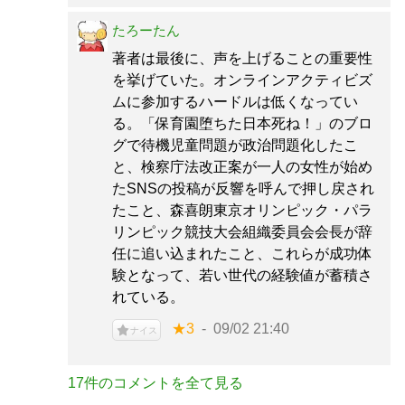
たろーたん
著者は最後に、声を上げることの重要性
を挙げていた。オンラインアクティビズ
ムに参加するハードルは低くなってい
る。「保育園堕ちた日本死ね！」のブロ
グで待機児童問題が政治問題化したこ
と、検察庁法改正案が一人の女性が始め
たSNSの投稿が反響を呼んで押し戻され
たこと、森喜朗東京オリンピック・パラ
リンピック競技大会組織委員会会長が辞
任に追い込まれたこと、これらが成功体
験となって、若い世代の経験値が蓄積さ
れている。
★3
09/02 21:40
ナイス
17件のコメントを全て見る