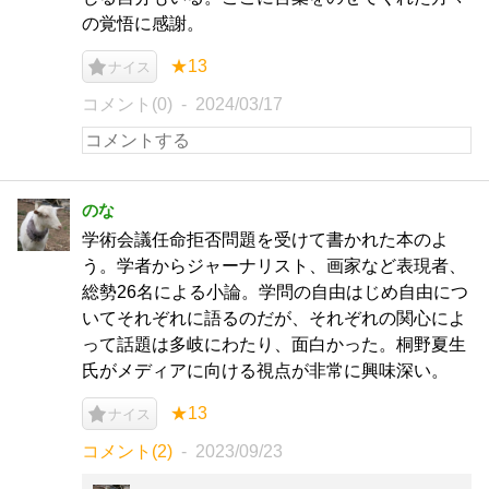
の覚悟に感謝。
★13
ナイス
コメント(0)
2024/03/17
のな
学術会議任命拒否問題を受けて書かれた本のよ
う。学者からジャーナリスト、画家など表現者、
総勢26名による小論。学問の自由はじめ自由につ
いてそれぞれに語るのだが、それぞれの関心によ
って話題は多岐にわたり、面白かった。桐野夏生
氏がメディアに向ける視点が非常に興味深い。
★13
ナイス
コメント(2)
2023/09/23