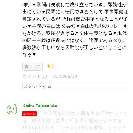
怖い▼学問は失敗して成り立っていき、即効性が
出にくい▼民間にも転用できるとして 軍事開発は
肯定されているが それは機密事項となることが多
い▼学問の自由は 公共知▼自由が秩序のブレーキ
をかける。秩序が過ぎると全体主義となる▼現代
の民主主義は多数決ではなく、論理であるべき。
多数決が正しいなら天動説が正しいということに
なる▼
★7
ナイス
コメント(0)
2023/09/09
Keiko Yamamoto
国や政権を批判する研究者を拒絶すること
ネタバレ
は、検閲を経て焚書に行き着く歴史が存在する。
1933年5月10日、ナチスが政権を獲得してから三