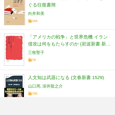
ぐる往復書簡
向井和美
194
「アメリカの戦争」と世界危機 イラン
侵攻は何をもたらすのか (岩波新書 新赤
版 2114)
三牧聖子
79
人文知は武器になる (文春新書 1529)
山口周
深井龍之介
705