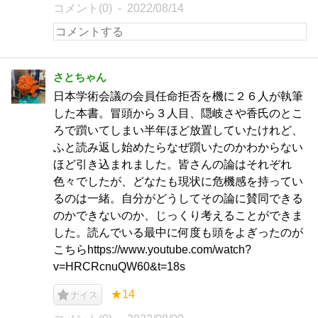
コメント(0)
2022/08/14
さとちゃん
日本学術会議の会員任命拒否を機に２６人が執筆
した本書。冒頭から３人目、隠岐さや香氏のとこ
ろで躓いてしまい半年ほど放置していたけれど、
ふと読み返し始めたらなぜ躓いたのかわからない
ほど引き込まれました。皆さんの論はそれぞれ
色々でしたが、どなたも現状に危機感を持ってい
るのは一緒。自分がどうしてその論に賛同できる
のかできないのか、じっくり考えることができま
した。読んでいる最中に何度も頭をよぎったのが
こちらhttps://www.youtube.com/watch?
v=HRCRcnuQW60&t=18s
★14
ナイス