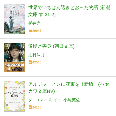
世界でいちばん透きとおった物語 (新潮
文庫 す 31-2)
杉井光
29947
傲慢と善良 (朝日文庫)
辻村深月
42506
アルジャーノンに花束を〔新版〕(ハヤ
カワ文庫NV)
ダニエル・キイス
小尾芙佐
24130