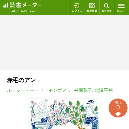
ログイン
新規登録
本を探
赤毛のアン
ルーシー・モード・モンゴメリ
,
村岡花子
,
北澤平祐
感想
0