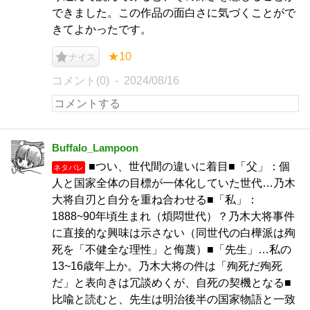
できました。この作品の面白さに気づくことがで
きてよかったです。
★10
ナイス
コメント(0)
2024/08/16
Buffalo_Lampoon
■つい、世代間の違いに着目■「父」：個
ネタバレ
人と国家全体の目標が一体化していた世代…乃木
大将自刃と自分を重ね合わせる■「私」：
1888~90年頃生まれ（煩悶世代）？乃木大将事件
に直接的な興味は示さない（同世代の白樺派は殉
死を「不健全な理性」と侮蔑）■「先生」…私の
13~16歳年上か。乃木大将の件は「殉死だ殉死
だ」と表向きは冗談めくが、自死の契機となる■
比喩と読むと、先生は明治後半の国家物語と一致