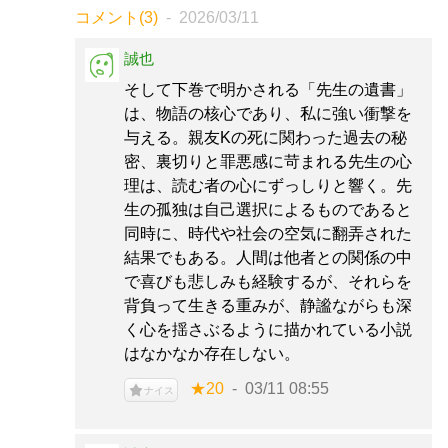
コメント(3)
2026/03/11
誠也
そして下巻で明かされる「先生の遺書」
は、物語の核心であり、私に強い衝撃を
与える。親友Kの死に関わった過去の秘
密、裏切りと罪悪感に苛まれる先生の心
理は、読む者の心にずっしりと響く。先
生の孤独は自己選択によるものであると
同時に、時代や社会の空気に翻弄された
結果でもある。人間は他者との関係の中
で喜びも悲しみも経験するが、それらを
背負って生きる重みが、静謐ながらも深
く心を揺さぶるように描かれている小説
はなかなか存在しない。
★20
03/11 08:55
ナイス