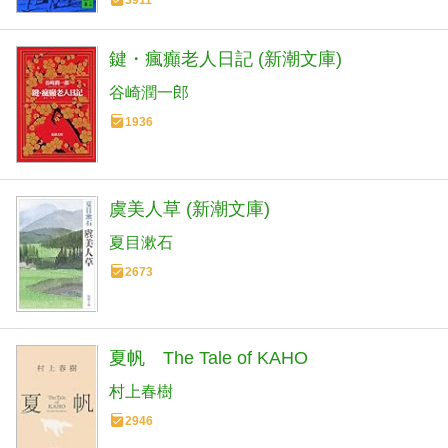
3911
鍵・瘋癲老人日記 (新潮文庫)
谷崎潤一郎
1936
虞美人草 (新潮文庫)
夏目漱石
2673
夏帆 The Tale of KAHO
村上春樹
2946