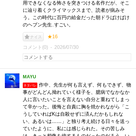
用できなくなる怖さを突きつける名作だが、そこ
に辿り着くクライマックスまで、読者が病みそ
う。この時代に百円の給金だった朝ドラばけばけ
のヘブン先生‥すごい。
★16
ナイス
コメント(0)
2026/07/30
MAYU
作中、先生が何も言えず、何もできず、物
ネタバレ
事がどんどん拗れていく様子を、臆病でなかなか
人に言いたいことを言えない自分と重ねてしまっ
て辛かった。後悔と自責に胸を焼かれながら「こ
うしていればKは自殺せずに済んだかもしれな
い、あるいは……」と独り考え続ける日々を送っ
ていたように、私には感じられた。その苦しみ
は、きっと想像を絶するものだったのだろう。い