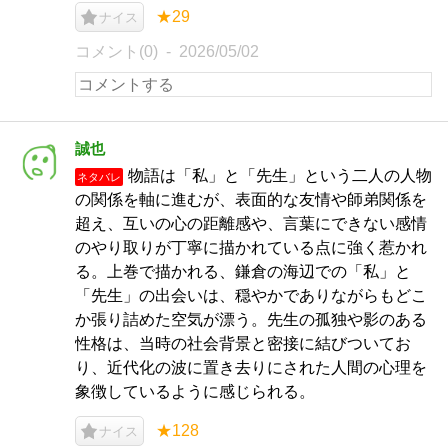
★29
ナイス
コメント(0)
2026/05/02
誠也
物語は「私」と「先生」という二人の人物
ネタバレ
の関係を軸に進むが、表面的な友情や師弟関係を
超え、互いの心の距離感や、言葉にできない感情
のやり取りが丁寧に描かれている点に強く惹かれ
る。上巻で描かれる、鎌倉の海辺での「私」と
「先生」の出会いは、穏やかでありながらもどこ
か張り詰めた空気が漂う。先生の孤独や影のある
性格は、当時の社会背景と密接に結びついてお
り、近代化の波に置き去りにされた人間の心理を
象徴しているように感じられる。
★128
ナイス