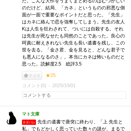
た。こんな大作をうまくまとめるのはむつかしい
のだけど、結局、「カネ」というものの邪悪な側
面が一面で重要なポイントだと思った。「先生」
はカネに絡んで恋を強奪してしまう。先生の友人
Kは人生を狂わされて、ついには自殺する。それ
は先生が死なせたも同然のことであった。良心の
呵責に耐えきれない先生も長い遺書を残し、この
世を去る。「金さ君、金を見ると、どんな君子で
も悪人になるのさ」。本当にカネは怖いものだと
思った。読解度2.5 総評3.5
★25
ナイス
コメント(0)
2025/10/01
マト文庫
先生の遺書で唐突に終わり、「上 先生と
ネタバレ
私」でもどかしく思っていた数々の謎が、まるで