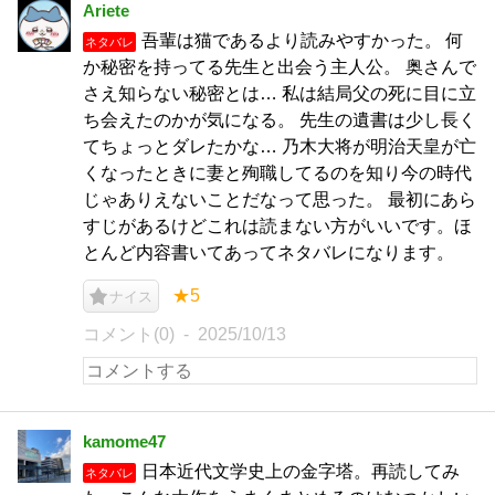
Ariete
吾輩は猫であるより読みやすかった。 何
ネタバレ
か秘密を持ってる先生と出会う主人公。 奥さんで
さえ知らない秘密とは… 私は結局父の死に目に立
ち会えたのかが気になる。 先生の遺書は少し長く
てちょっとダレたかな… 乃木大将が明治天皇が亡
くなったときに妻と殉職してるのを知り今の時代
じゃありえないことだなって思った。 最初にあら
すじがあるけどこれは読まない方がいいです。ほ
とんど内容書いてあってネタバレになります。
★5
ナイス
コメント(0)
2025/10/13
kamome47
日本近代文学史上の金字塔。再読してみ
ネタバレ