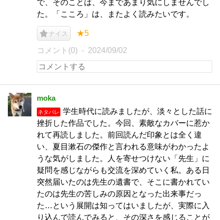
で、そのことは、今まであまり気にしませんでし
た。「こころ」は、またよく読みたいです。
★5
ナイス
コメント(0)
2024/09/02
moka
学生時代に読みましたが、淡々とした話に
ネタバレ
挫折した作品でした。今回、素敵なカバーに惹か
れて再読しました。前回読んだ印象とは全く違
い、夏目漱石の傑作と言われる意味がわかったよ
うな気がしました。人を寄せつけない「先生」に
疑問を感じながらも交流を深めていく私。ある日
突然届いたのは先生の遺書で、そこに書かれてい
たのは先生の苦しみの原因となった出来事だっ
た…という展開は知ってはいましたが、実際に入
り込んで読んでみると、その深さを感じることが