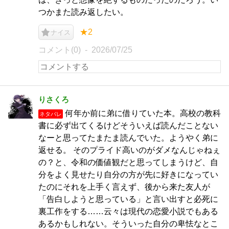
つかまた読み返したい。
★2
ナイス
コメント(0)
2026/07/25
りさくろ
何年か前に弟に借りていた本。高校の教科
ネタバレ
書に必ず出てくるけどそういえば読んだことない
なーと思ってたまたま読んでいた。ようやく弟に
返せる。 そのプライド高いのがダメなんじゃねぇ
の？と、令和の価値観だと思ってしまうけど、自
分をよく見せたり自分の方が先に好きになってい
たのにそれを上手く言えず、後から来た友人が
「告白しようと思っている」と言い出すと必死に
裏工作をする……云々は現代の恋愛小説でもある
あるかもしれない。そういった自分の卑怯なとこ