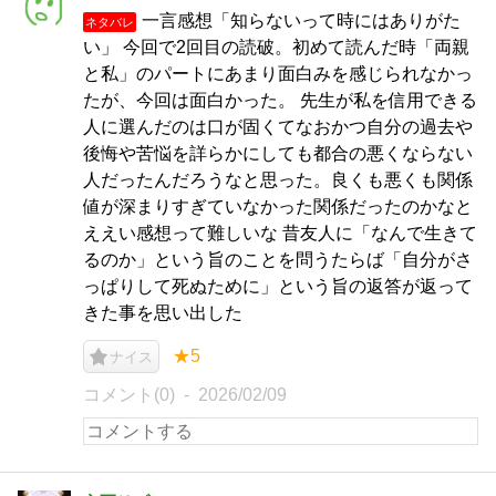
一言感想「知らないって時にはありがた
ネタバレ
い」 今回で2回目の読破。初めて読んだ時「両親
と私」のパートにあまり面白みを感じられなかっ
たが、今回は面白かった。 先生が私を信用できる
人に選んだのは口が固くてなおかつ自分の過去や
後悔や苦悩を詳らかにしても都合の悪くならない
人だったんだろうなと思った。良くも悪くも関係
値が深まりすぎていなかった関係だったのかなと
ええい感想って難しいな 昔友人に「なんで生きて
るのか」という旨のことを問うたらば「自分がさ
っぱりして死ぬために」という旨の返答が返って
きた事を思い出した
★5
ナイス
コメント(0)
2026/02/09