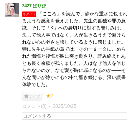
3427 ぱりぴ
『こころ』を読んで、静かな重さに包まれ
ネタバレ
るような感覚を覚えました。先生の孤独や罪の意
識、そして「K」への裏切りに対する苦しみは、
決して他人事ではなく、人が生きるうえで避けら
れない心の弱さを映しているように感じました。
特に先生の手紙の章では、その一文一文にこめら
れた懺悔と後悔が胸に突き刺さり、読み終えたあ
とも長く余韻が残りました。人はなぜ他人を信じ
られないのか、なぜ愛が時に罪になるのか――そ
んな問いが静かに心の中で響き続ける、深い読書
体験でした。
★7
ナイス
コメント(0)
2025/10/25