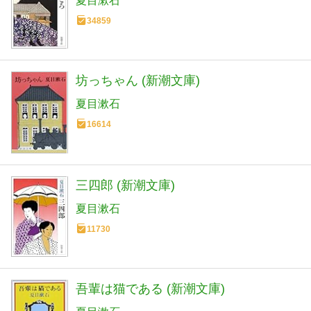
夏目漱石
34859
坊っちゃん (新潮文庫)
夏目漱石
16614
三四郎 (新潮文庫)
夏目漱石
11730
吾輩は猫である (新潮文庫)