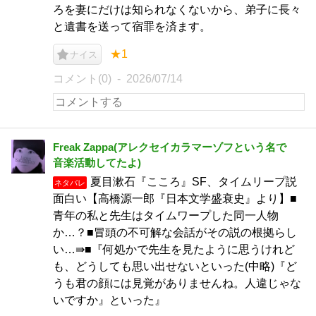
ろを妻にだけは知られなくないから、弟子に長々
と遺書を送って宿罪を済ます。
★1
ナイス
コメント(0)
2026/07/14
Freak Zappa(アレクセイカラマーゾフという名で
音楽活動してたよ)
夏目漱石『こころ』SF、タイムリープ説
ネタバレ
面白い【高橋源一郎『日本文学盛衰史』より】■
青年の私と先生はタイムワープした同一人物
か…？■冒頭の不可解な会話がその説の根拠らし
い…⇛■『何処かで先生を見たように思うけれど
も、どうしても思い出せないといった(中略)『ど
うも君の顔には見覚がありませんね。人違じゃな
いですか』といった』