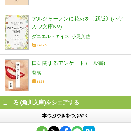
アルジャーノンに花束を〔新版〕(ハヤ
カワ文庫NV)
ダニエル・キイス
小尾芙佐
24125
口に関するアンケート (一般書)
背筋
8238
こゝろ (角川文庫)をシェアする
本つぶやきをつぶやく