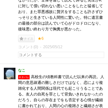
なかったが、全体を通して読んでみると先生がK
に対して償い切れない悪いことをしたと猛省して
おり、また罪悪感故に贅沢をすることも許さずひ
っそりと生きている人間性に驚いた。特に遺言書
の最後の部分は読んでいて心がドロドロになり、
後味悪い終わり方で胸糞が悪かった。
★6
ナイス
コメント(0)
2025/05/12
なこ
高校生の頃教科書で読んだ以来の再読。人
ネタバレ
間の意思疎通の難しさだけではなく、恋により複
雑化する人間関係は現代でも起こりうることであ
る。友人の自死を罪として背負いきれなかったの
だろう。自らの存在までをも否定する心情が繊細
に書かれており、人間の心の複雑さと繊細さが表