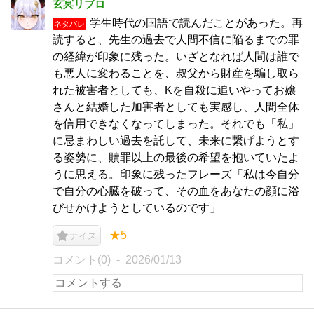
玄冥リブロ
学生時代の国語で読んだことがあった。再
ネタバレ
読すると、先生の過去で人間不信に陥るまでの罪
の経緯が印象に残った。いざとなれば人間は誰で
も悪人に変わることを、叔父から財産を騙し取ら
れた被害者としても、Kを自殺に追いやってお嬢
さんと結婚した加害者としても実感し、人間全体
を信用できなくなってしまった。それでも「私」
に忌まわしい過去を託して、未来に繋げようとす
る姿勢に、贖罪以上の最後の希望を抱いていたよ
うに思える。印象に残ったフレーズ「私は今自分
で自分の心臓を破って、その血をあなたの顔に浴
びせかけようとしているのです」
★5
ナイス
コメント(0)
2026/01/13