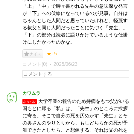
「上」「中」で時々書かれる先生の意味深な発言
が「下」への伏線になっているのが見事。自分は
ちゃんとした人間だと思っていたけれど、軽蔑す
る叔父と同じ人間だったことに気づく「先生」。
「下」の部分は読者に語りかけているような仕掛
けにしたかったのかな。
★15
ナイス
コメント(0)
2025/06/23
カワムラ
大学卒業の報告のため持病をもつ父がいる
ネタバレ
国もとに帰る「私」は、「先生」のところに挨拶
に寄る。そこで自分の死を仄めかす「先生」とそ
の奥さんのやりとりから、もしどちらかの死が予
測できたとしたら、と想像する。それは父の死を