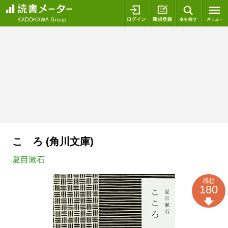
ログイン
新規登録
本を探
こゝろ (角川文庫)
夏目漱石
感想
180