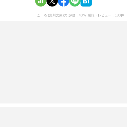
こゝろ (角川文庫)
の
評価
43
％
感想・レビュー
180
件