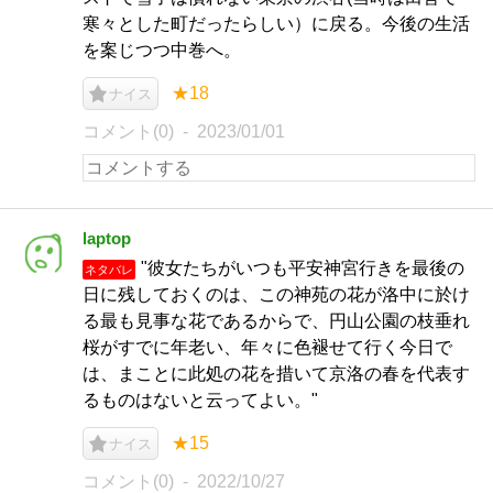
寒々とした町だったらしい）に戻る。今後の生活
を案じつつ中巻へ。
★18
ナイス
コメント(0)
2023/01/01
laptop
"彼女たちがいつも平安神宮行きを最後の
ネタバレ
日に残しておくのは、この神苑の花が洛中に於け
る最も見事な花であるからで、円山公園の枝垂れ
桜がすでに年老い、年々に色褪せて行く今日で
は、まことに此処の花を措いて京洛の春を代表す
るものはないと云ってよい。"
★15
ナイス
コメント(0)
2022/10/27