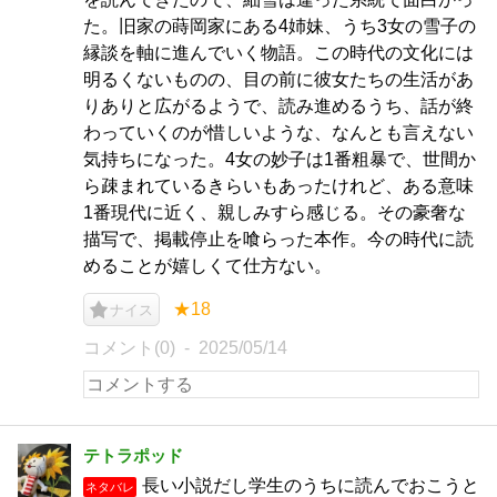
た。旧家の蒔岡家にある4姉妹、うち3女の雪子の
縁談を軸に進んでいく物語。この時代の文化には
明るくないものの、目の前に彼女たちの生活があ
りありと広がるようで、読み進めるうち、話が終
わっていくのが惜しいような、なんとも言えない
気持ちになった。4女の妙子は1番粗暴で、世間か
ら疎まれているきらいもあったけれど、ある意味
1番現代に近く、親しみすら感じる。その豪奢な
描写で、掲載停止を喰らった本作。今の時代に読
めることが嬉しくて仕方ない。
★18
ナイス
コメント(0)
2025/05/14
テトラポッド
長い小説だし学生のうちに読んでおこうと
ネタバレ