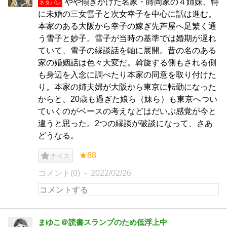
やや傾きかけた名家・蒔岡家の４姉妹、特
ネタバレ
に未婚の三女雪子と次女幸子を中心に話は進む。
本家のある大阪から幸子の嫁ぎ先芦屋へ足繁く通
う雪子と妙子。雪子が当時の基準では婚期が遅れ
ていて、雪子の縁談話を軸に展開。昔の名のある
家の婚姻話は色々大変だ。斡旋する側もされる側
も身辺を入念に調べたり本家の同意を取り付けた
り。本家の姉夫婦が大阪から東京に転勤になった
からと、20歳も過ぎた娘ら（妹ら）も東京へつい
ていくのがベースの考えなどはだいぶ感覚が今と
違うと思った。2つの縁談が破談になって、さあ
どうなる。
★88
ナイス
コメント(0)
2022/02/26
まゆこ＠読書スランプのため低浮上中