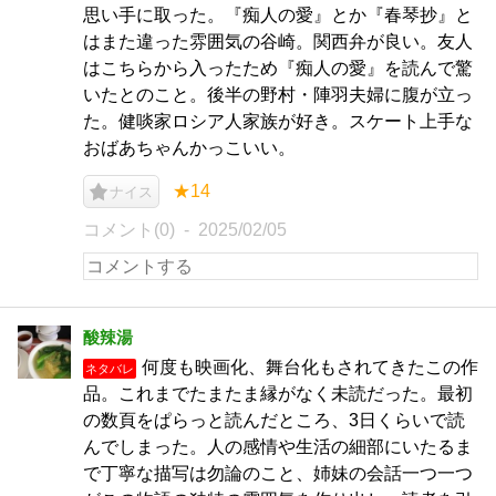
思い手に取った。『痴人の愛』とか『春琴抄』と
はまた違った雰囲気の谷崎。関西弁が良い。友人
はこちらから入ったため『痴人の愛』を読んで驚
いたとのこと。後半の野村・陣羽夫婦に腹が立っ
た。健啖家ロシア人家族が好き。スケート上手な
おばあちゃんかっこいい。
★14
ナイス
コメント(0)
2025/02/05
酸辣湯
何度も映画化、舞台化もされてきたこの作
ネタバレ
品。これまでたまたま縁がなく未読だった。最初
の数頁をぱらっと読んだところ、3日くらいで読
んでしまった。人の感情や生活の細部にいたるま
で丁寧な描写は勿論のこと、姉妹の会話一つ一つ