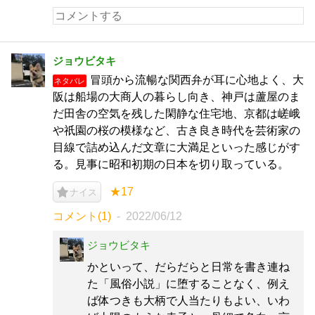
ジョウビタキ
冒頭から流暢な関西弁が耳に心地よく、大
ネタバレ
阪は船場の大商人の暮らし向き、神戸は蘆屋のま
だ田舎の空気を残した閑静な住宅地、京都は嵯峨
や祇園の桜の模様など、古き良き時代を芸術家の
目線で詰め込んだ文章に大満足といった感じがす
る。見事に昭和初期の日本を切り取っている。
★17
ナイス
コメント(1)
2022/06/12
ジョウビタキ
かといって、だらだらと日常を書き連ね
た「風俗小説」に堕することなく、例え
ば体つきも大柄で人当たりもよい、いわ