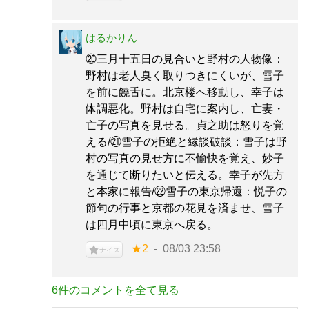
はるかりん
⑳三月十五日の見合いと野村の人物像：
野村は老人臭く取りつきにくいが、雪子
を前に饒舌に。北京楼へ移動し、幸子は
体調悪化。野村は自宅に案内し、亡妻・
亡子の写真を見せる。貞之助は怒りを覚
える/㉑雪子の拒絶と縁談破談：雪子は野
村の写真の見せ方に不愉快を覚え、妙子
を通じて断りたいと伝える。幸子が先方
と本家に報告/㉒雪子の東京帰還：悦子の
節句の行事と京都の花見を済ませ、雪子
は四月中頃に東京へ戻る。
★2
08/03 23:58
ナイス
6件のコメントを全て見る