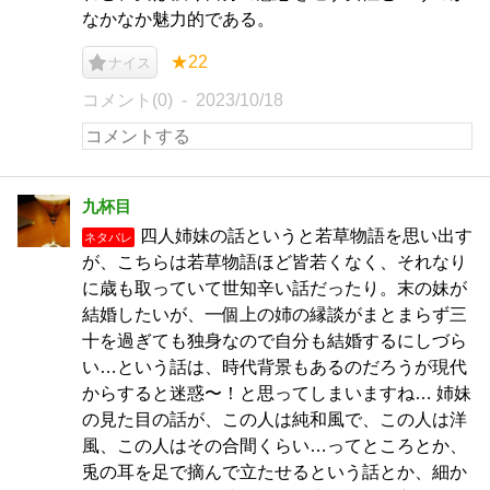
なかなか魅力的である。
★22
ナイス
コメント(0)
2023/10/18
九杯目
四人姉妹の話というと若草物語を思い出す
ネタバレ
が、こちらは若草物語ほど皆若くなく、それなり
に歳も取っていて世知辛い話だったり。末の妹が
結婚したいが、一個上の姉の縁談がまとまらず三
十を過ぎても独身なので自分も結婚するにしづら
い…という話は、時代背景もあるのだろうが現代
からすると迷惑〜！と思ってしまいますね… 姉妹
の見た目の話が、この人は純和風で、この人は洋
風、この人はその合間くらい…ってところとか、
兎の耳を足で摘んで立たせるという話とか、細か