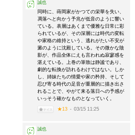
誠也
同時に、蒔岡家がかつての栄華を失い、
凋落へと向かう予兆が低音のように響い
ている。表層はあくまで優雅な日常に彩
られているが、その深層には時代の変転
や家格の維持という、逃れがたい不安が
澱のように沈殿している。その微かな陰
影が、作品全体にえも言われぬ寂寥感を
湛えている。上巻の筆致は静謐であり、
劇的な転換が訪れるわけではない。しか
し、姉妹たちの情愛や家の矜持、そして
忍び寄る時代の足音が重層的に描き出さ
れることで、やがて来る落日への予感が
いっそう確かなものとなっていく。
★13
03/15 11:25
ナイス
誠也