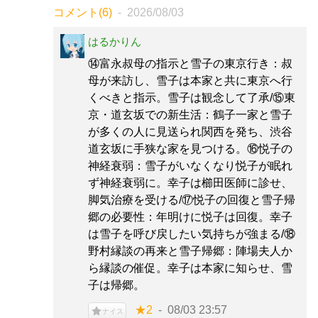
コメント(6)
2026/08/03
はるかりん
⑭富永叔母の指示と雪子の東京行き：叔
母が来訪し、雪子は本家と共に東京へ行
くべきと指示。雪子は観念して了承/⑮東
京・道玄坂での新生活：鶴子一家と雪子
が多くの人に見送られ関西を発ち、渋谷
道玄坂に手狭な家を見つける。⑯悦子の
神経衰弱：雪子がいなくなり悦子が眠れ
ず神経衰弱に。幸子は櫛田医師に診せ、
脚気治療を受ける/⑰悦子の回復と雪子帰
郷の必要性：年明けに悦子は回復。幸子
は雪子を呼び戻したい気持ちが強まる/⑱
野村縁談の再来と雪子帰郷：陣場夫人か
ら縁談の催促。幸子は本家に知らせ、雪
子は帰郷。
★2
08/03 23:57
ナイス