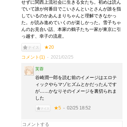
せずに関西上流社会に生きる女たち。初めは読ん
でいて誰が何番目でこいさんといとさんが誰を指
しているのかあんまりちゃんと理解できなかっ
た。が読み進めていくのが楽しかった。雪子ちゃ
んのお見合い話、本家の鶴子たち一家が東京に引
っ越す、幸子の流産。
★20
ナイス
コメント(1)
2021/02/25
芙蓉
谷崎潤一郎を読む前のイメージはエロテ
ィックやらマゾヒズムとかだったんです
が……かなりそのイメージを裏切られま
した
★5
02/25 18:52
ナイス