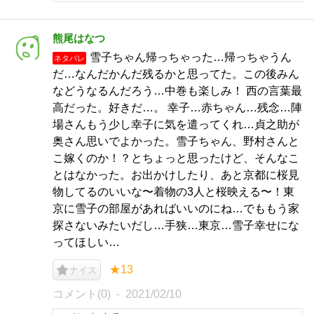
熊尾はなつ
雪子ちゃん帰っちゃった…帰っちゃうん
ネタバレ
だ…なんだかんだ残るかと思ってた。この後みん
などうなるんだろう…中巻も楽しみ！ 西の言葉最
高だった。好きだ…。 幸子…赤ちゃん…残念…陣
場さんもう少し幸子に気を遣ってくれ…貞之助が
奥さん思いでよかった。雪子ちゃん、野村さんと
こ嫁くのか！？とちょっと思ったけど、そんなこ
とはなかった。お出かけしたり、あと京都に桜見
物してるのいいな〜着物の3人と桜映える〜！東
京に雪子の部屋があればいいのにね…でももう家
探さないみたいだし…手狭…東京…雪子幸せにな
ってほしい…
★13
ナイス
コメント(0)
2021/02/10