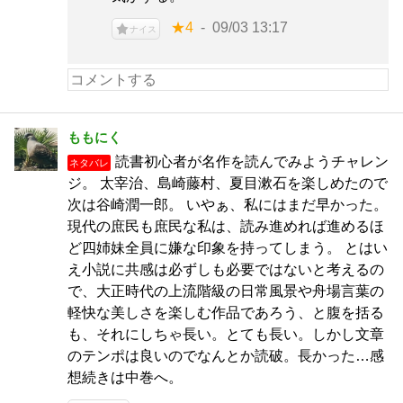
★4
09/03 13:17
ナイス
ももにく
読書初心者が名作を読んでみようチャレン
ネタバレ
ジ。 太宰治、島崎藤村、夏目漱石を楽しめたので
次は谷崎潤一郎。 いやぁ、私にはまだ早かった。
現代の庶民も庶民な私は、読み進めれば進めるほ
ど四姉妹全員に嫌な印象を持ってしまう。 とはい
え小説に共感は必ずしも必要ではないと考えるの
で、大正時代の上流階級の日常風景や舟場言葉の
軽快な美しさを楽しむ作品であろう、と腹を括る
も、それにしちゃ長い。とても長い。しかし文章
のテンポは良いのでなんとか読破。長かった…感
想続きは中巻へ。