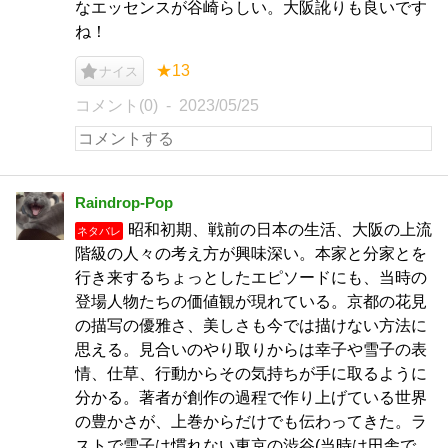
なエッセンスが谷崎らしい。大阪訛りも良いです
ね！
★13
ナイス
コメント(0)
2023/05/25
Raindrop-Pop
昭和初期、戦前の日本の生活、大阪の上流
ネタバレ
階級の人々の考え方が興味深い。本家と分家とを
行き来するちょっとしたエピソードにも、当時の
登場人物たちの価値観が現れている。京都の花見
の描写の優雅さ、美しさも今では描けない方法に
思える。見合いのやり取りからは幸子や雪子の表
情、仕草、行動からその気持ちが手に取るように
分かる。著者が創作の過程で作り上げている世界
の豊かさが、上巻からだけでも伝わってきた。ラ
ストで雪子は慣れない東京の渋谷(当時は田舎で