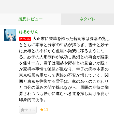
感想レビュー
ネタバレ
はるかりん
大正末に栄華を誇った薪岡家は凋落の兆し
ネタバレ
とともに本家と分家の生活が揺らぎ、雪子と妙子
は辰雄との不和から蘆屋へ頻繁に移るようにな
る。妙子の人形制作が成功し奥畑との再会が縁談
を促す一方、雪子は瀬越や野村との見合いが続く
が家柄や事情で破談が重なり、幸子の病や本家の
東京転居も重なって家族の不安が増していく。関
西と東京を往復する雪子は、家の名へのこだわり
と自分の望みの間で揺れながら、周囲の期待に翻
弄されつつも静かに進むべき道を探し続ける姿が
印象的である。
★11
ナイス