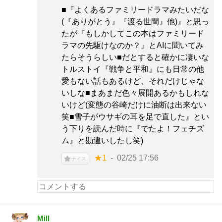
■『よくあるファミリードラマみたいだな
(『ありがとう』『渡る世間』他)』と思っ
たが『もしかしてこの本はファミリード
ラマの先駆けなのか？』とAIに聞いてみ
たらそうらしい■だとすると確かに凄いな
トルストイ『戦争と平和』にも日常の他
愛もない話もあるけど、それだけじゃな
いしな■まあまだ色々展開あるかもしれな
いけど(変態の谷崎だけに油断は出来ない
笑■雪子がウサギの耳を足で直した』とい
う下りを読んだ時に『でたよ！フェチズ
ム』と勘違いしたし笑)
★1
02/25 17:56
ナイス
Mill