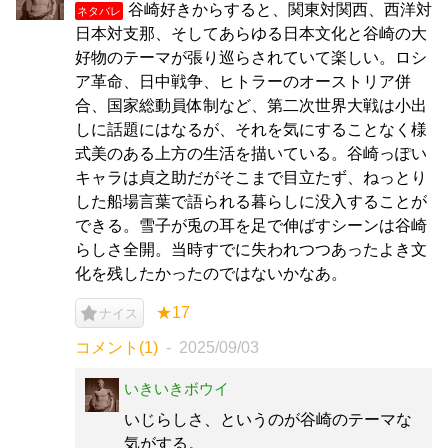
谷崎好きからすると、関東対関西、西洋対
ネタバレ
日本対支那、そしてあらゆる日本文化と谷崎の大
好物のテーマが張り巡らされていて楽しい。ロシ
ア革命、日中戦争、ヒトラーのオーストリア併
合、国家総動員体制など、第二次世界大戦は小出
しに話題にはなるが、それを気にすることなく様
式美のある上方の生活を描いている。谷崎っぽい
キャラは貞之助だがそこまで目立たず、ねっとり
した船場言葉で語られる暮らしに没入することが
できる。雪子が兎の耳を足で伸ばすシーンは谷崎
らしさ全開。当時すでに失われつつあったよき文
化を残したかったのではないかなあ。
★17
ナイス
コメント(1)
2025/09/03
いきいきボウイ
いじらしさ、というのが谷崎のテーマな
気がする。