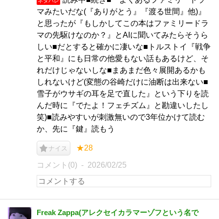
ネタバレ
マみたいだな(『ありがとう』『渡る世間』他)』
と思ったが『もしかしてこの本はファミリードラ
マの先駆けなのか？』とAIに聞いてみたらそうら
しい■だとすると確かに凄いな■トルストイ『戦争
と平和』にも日常の他愛もない話もあるけど、そ
れだけじゃないしな■まあまだ色々展開あるかも
しれないけど(変態の谷崎だけに油断は出来ない■
雪子がウサギの耳を足で直した』という下りを読
んだ時に『でたよ！フェチズム』と勘違いしたし
笑)■読みやすいが刺激無いので3年位かけて読む
か、先に『鍵』読もう
★28
ナイス
コメント(0)
2026/02/25
Freak Zappa(アレクセイカラマーゾフという名で