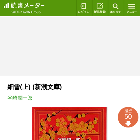
ログイン
新規登録
本を探
細雪(上) (新潮文庫)
谷崎潤一郎
感想
50