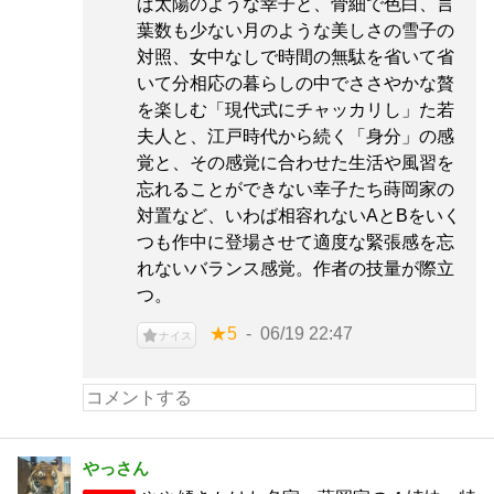
ば太陽のような幸子と、骨細で色白、言
葉数も少ない月のような美しさの雪子の
対照、女中なしで時間の無駄を省いて省
いて分相応の暮らしの中でささやかな贅
を楽しむ「現代式にチャッカリし」た若
夫人と、江戸時代から続く「身分」の感
覚と、その感覚に合わせた生活や風習を
忘れることができない幸子たち蒔岡家の
対置など、いわば相容れないAとBをいく
つも作中に登場させて適度な緊張感を忘
れないバランス感覚。作者の技量が際立
つ。
★5
06/19 22:47
ナイス
やっさん