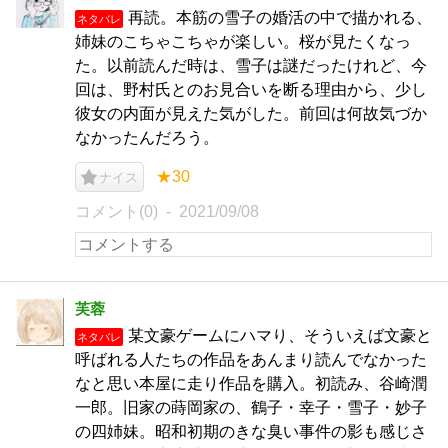
再読。本筋の雪子の婚活の中で描かれる、
ネタバレ
姉妹のこちゃこちゃが楽しい。桜が見たくなっ
た。以前読んだ時は、雪子は謎だったけれど、今
回は、野村氏とのお見合いを断る理由から、少し
彼女の内面が見えた気がした。前回は何故気づか
なかったんだろう。
★30
ナイス
コメント(0)
2021/09/08
芙蓉
某文豪ゲームにハマり、そういえば文豪と
ネタバレ
呼ばれる人たちの作品をあんまり読んでなかった
なと思い本屋に走り作品を購入。初読み、谷崎潤
一郎。旧家の蒔岡家の、鶴子・幸子・雪子・妙子
の四姉妹。昭和初期のきな臭い事件の影も感じさ