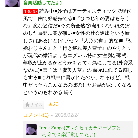
音楽活動してたよ)
読み中■妙子はアーティスティックで現代
ネタバレ
風で自由で好感持てる■『ひつじ年の妻はもらう
な』変な迷信だ■今の所全然谷崎ぽくないほのぼ
のした展開…闇が無い■女性の社会進出という新
しさはあるけど(イプセン『人形の家』的な)■『初
婚おじさん』と『行き遅れ美人雪子』のやりとり
が現代の婚活よりもエグい…特に女性側が家柄、
年収が上がるかどうかをとても気にしてる(外資系
なのに)■雪子は『虞美人草』の 藤尾に似てる感じ
もする■これ戦中に書かれたのか。なるほど。戦
中だったらこんなほのぼのしたお話が恋しくなる
というのもわかる 続く
★23
ナイス
コメント(1)
2026/02/24
Freak Zappa(アレクセイカラマーゾフと
いう名で音楽活動してたよ)