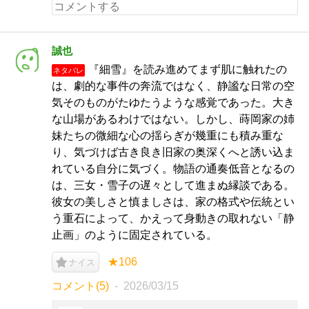
誠也
『細雪』を読み進めてまず肌に触れたの
ネタバレ
は、劇的な事件の奔流ではなく、静謐な日常の空
気そのものがたゆたうような感覚であった。大き
な山場があるわけではない。しかし、蒔岡家の姉
妹たちの微細な心の揺らぎが幾重にも積み重な
り、気づけば古き良き旧家の奥深くへと誘い込ま
れている自分に気づく。物語の通奏低音となるの
は、三女・雪子の遅々として進まぬ縁談である。
彼女の美しさと慎ましさは、家の格式や伝統とい
う重石によって、かえって身動きの取れない「静
止画」のように固定されている。
★106
ナイス
コメント(5)
2026/03/15