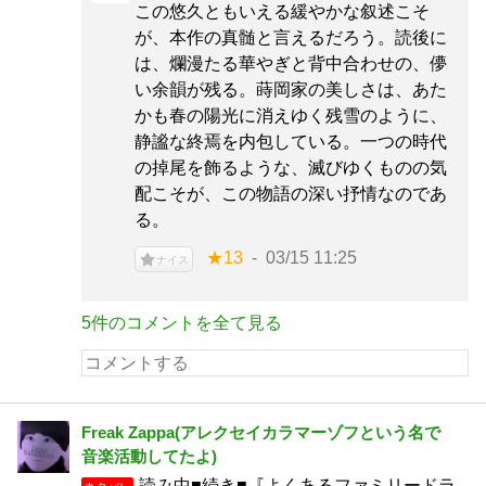
この悠久ともいえる緩やかな叙述こそ
が、本作の真髄と言えるだろう。読後に
は、爛漫たる華やぎと背中合わせの、儚
い余韻が残る。蒔岡家の美しさは、あた
かも春の陽光に消えゆく残雪のように、
静謐な終焉を内包している。一つの時代
の掉尾を飾るような、滅びゆくものの気
配こそが、この物語の深い抒情なのであ
る。
★13
03/15 11:25
ナイス
5件のコメントを全て見る
Freak Zappa(アレクセイカラマーゾフという名で
音楽活動してたよ)
読み中■続き■『よくあるファミリードラ