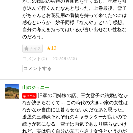
がこの物語の独特の雰囲気を作り出し、読者を引
き込んで行くんだなあと思った。上巻最後、雪子
がちゃんとお花見用の着物を持って来てたのには
感心というか、妙子同様「なんや」という感想。
自分の考えを持ってはいるが言い出せない性格な
のだろう。
★12
ナイス
コメント(0)
2024/07/06
山のジョニー
旧家の四姉妹の話、三女雪子の結婚がなか
ネタバレ
なか決まらなくて… この時代の大きい家の女性は
なかなか自由には暮らせないんだなあと思った。
蘆屋の三姉妹それぞれのキャラクターが良いので
続きが気になる。雪子は内気であまり喋らないけ
れど、実は強く自分の意志を通す女性というのが