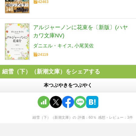
42463
アルジャーノンに花束を〔新版〕(ハヤ
カワ文庫NV)
ダニエル・キイス
小尾芙佐
24119
細雪（下）（新潮文庫）をシェアする
本つぶやきをつぶやく
細雪（下）（新潮文庫）
の
評価
60
％
感想・レビュー
3
件