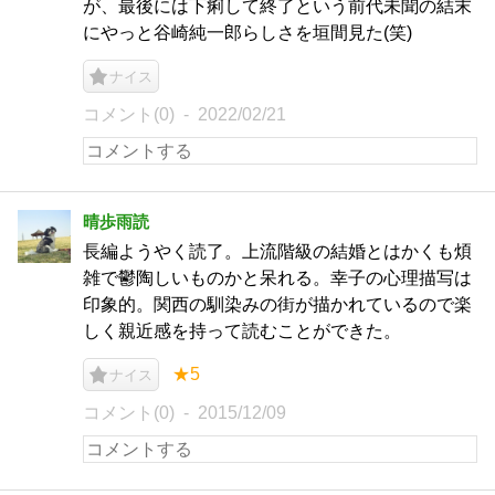
が、最後には下痢して終了という前代未聞の結末
にやっと谷崎純一郎らしさを垣間見た(笑)
ナイス
コメント(0)
2022/02/21
晴歩雨読
長編ようやく読了。上流階級の結婚とはかくも煩
雑で鬱陶しいものかと呆れる。幸子の心理描写は
印象的。関西の馴染みの街が描かれているので楽
しく親近感を持って読むことができた。
★5
ナイス
コメント(0)
2015/12/09