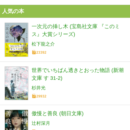
人気の本
一次元の挿し木 (宝島社文庫 『このミ
ス』大賞シリーズ)
松下龍之介
23392
世界でいちばん透きとおった物語 (新潮
文庫 す 31-2)
杉井光
29932
傲慢と善良 (朝日文庫)
辻村深月