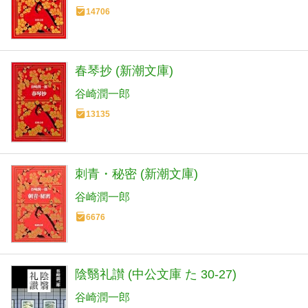
14706
春琴抄 (新潮文庫)
谷崎潤一郎
13135
刺青・秘密 (新潮文庫)
谷崎潤一郎
6676
陰翳礼讃 (中公文庫 た 30-27)
谷崎潤一郎