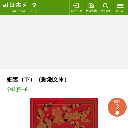
ログイン
新規登録
本を探
細雪（下）（新潮文庫）
谷崎潤一郎
感想
3