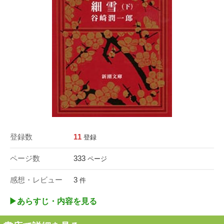
登録数
11
登録
ページ数
333
ページ
感想・レビュー
3
件
▶︎あらすじ・内容を見る