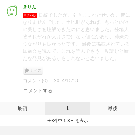
きりん
長編でしたが、引きこまれたせいか、苦に
ネタバレ
なりませんでした。土地勘があれば、もっと内容
の美しさを理解できたのにと思いました。登場人
物それぞれが大げさではなく個性があり、姉妹の
つながりも良かったです。 最後に掲載されている
回顧文を読んで、これを読んでもう一度読むと新
たな発見があるかもしれないと思いました。
ナイス
コメント(0)
2014/10/13
最初
1
最後
全3件中 1-3 件を表示