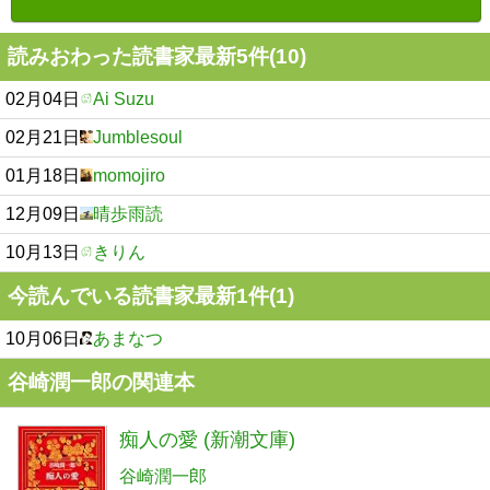
読みおわった読書家最新5件(10)
02月04日
Ai Suzu
02月21日
Jumblesoul
01月18日
momojiro
12月09日
晴歩雨読
10月13日
きりん
今読んでいる読書家最新1件(1)
10月06日
あまなつ
谷崎潤一郎の関連本
痴人の愛 (新潮文庫)
谷崎潤一郎