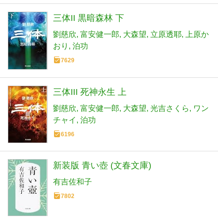
三体II 黒暗森林 下
劉慈欣
富安健一郎
大森望
立原透耶
上原か
おり
泊功
7629
三体III 死神永生 上
劉慈欣
富安健一郎
大森望
光吉さくら
ワン
チャイ
泊功
6196
新装版 青い壺 (文春文庫)
有吉佐和子
7802