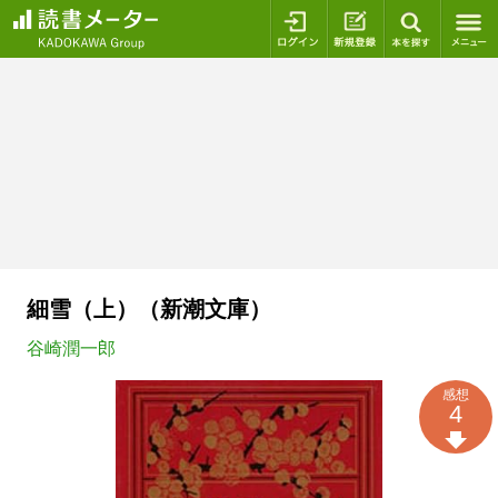
ログイン
新規登録
本を探
細雪（上）（新潮文庫）
谷崎潤一郎
感想
4