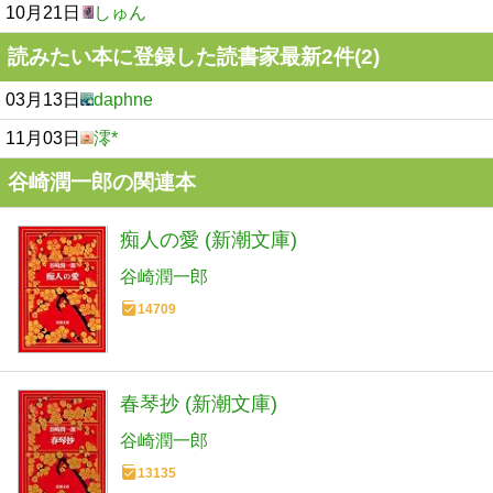
10月21日
しゅん
読みたい本に登録した読書家最新2件(2)
03月13日
daphne
11月03日
澪*
谷崎潤一郎の関連本
痴人の愛 (新潮文庫)
谷崎潤一郎
14709
春琴抄 (新潮文庫)
谷崎潤一郎
13135