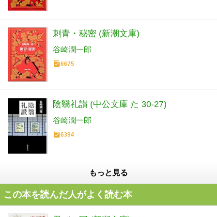
刺青・秘密 (新潮文庫)
谷崎潤一郎
6675
陰翳礼讃 (中公文庫 た 30-27)
谷崎潤一郎
6394
もっと見る
この本を読んだ人がよく読む本