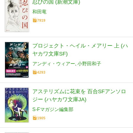
忍びの国 (新潮文庫)
和田竜
7919
プロジェクト・ヘイル・メアリー 上 (ハ
ヤカワ文庫SF)
アンディ・ウィアー
小野田和子
4293
アステリズムに花束を 百合SFアンソロ
ジー (ハヤカワ文庫JA)
S‐Fマガジン編集部
1905