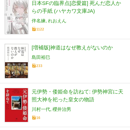
日本SFの臨界点[恋愛篇] 死んだ恋人か
らの手紙 (ハヤカワ文庫JA)
伴名練
れおえん
1122
[増補版]神道はなぜ教えがないのか
島田裕巳
233
元伊勢・倭姫命を訪ねて: 伊勢神宮に天
照大神を祀った皇女の物語
川村一代
櫻井治男
16