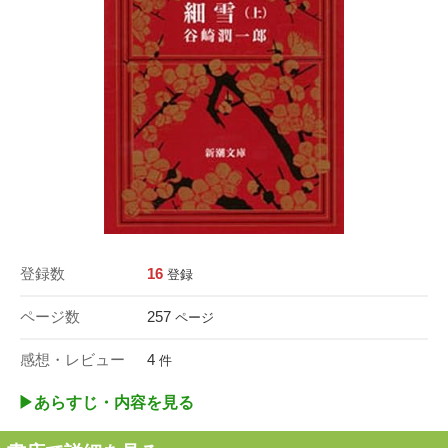
登録数
16
登録
ページ数
257
ページ
感想・レビュー
4
件
▶︎あらすじ・内容を見る