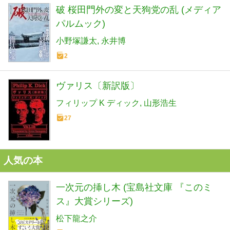
破 桜田門外の変と天狗党の乱 (メディア
パルムック)
小野塚謙太
永井博
2
ヴァリス〔新訳版〕
フィリップ K ディック
山形浩生
27
人気の本
一次元の挿し木 (宝島社文庫 『このミ
ス』大賞シリーズ)
松下龍之介