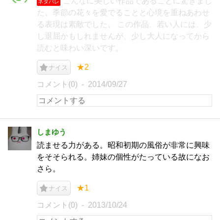
こんなに美しい作品であることに驚きまし
ネタバレ
た。季節の花々を愛でることと心境を重ねあわせ
る表現は素敵でした。 この作品、若い人には、少
し退屈かもしれませんが、少し大人になってから
読むと味わい深いです。
★2
ナイス
コメント(0)
2014/09/27
しまゆう
読ませる力がある。昭和初期の風俗が非常に興味
をそそられる。姉妹の個性がたっている故になお
さら。
★1
ナイス
コメント(0)
2013/10/24