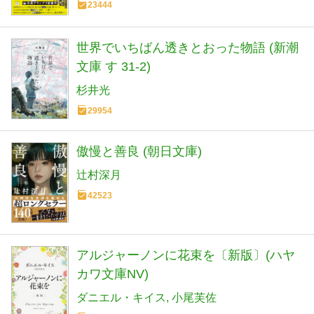
23444
世界でいちばん透きとおった物語 (新潮
文庫 す 31-2)
杉井光
29954
傲慢と善良 (朝日文庫)
辻村深月
42523
アルジャーノンに花束を〔新版〕(ハヤ
カワ文庫NV)
ダニエル・キイス
小尾芙佐