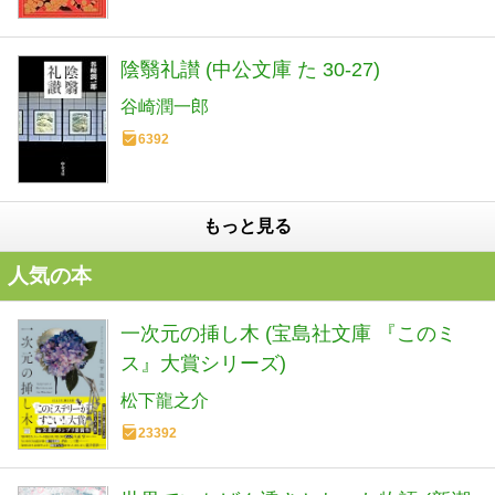
陰翳礼讃 (中公文庫 た 30-27)
谷崎潤一郎
6392
もっと見る
人気の本
一次元の挿し木 (宝島社文庫 『このミ
ス』大賞シリーズ)
松下龍之介
23392