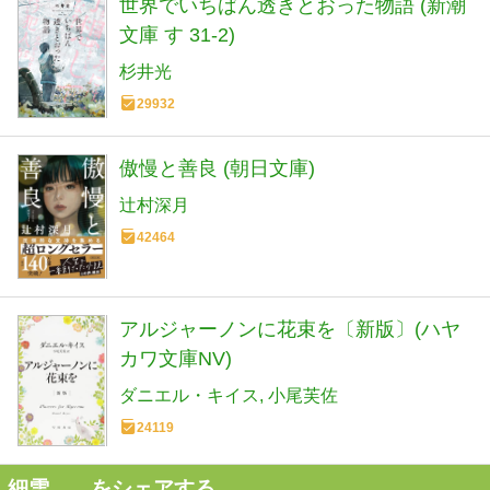
世界でいちばん透きとおった物語 (新潮
文庫 す 31-2)
杉井光
29932
傲慢と善良 (朝日文庫)
辻村深月
42464
アルジャーノンに花束を〔新版〕(ハヤ
カワ文庫NV)
ダニエル・キイス
小尾芙佐
24119
細雪 をシェアする