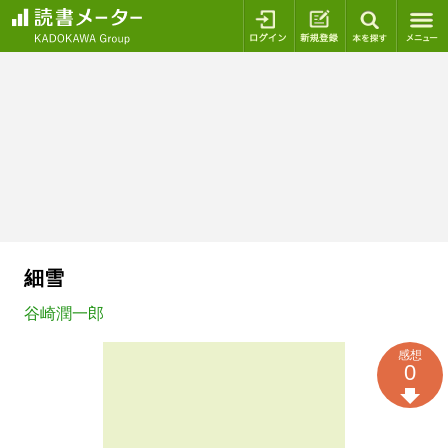
ログイン
新規登録
本を探
細雪
谷崎潤一郎
感想
0