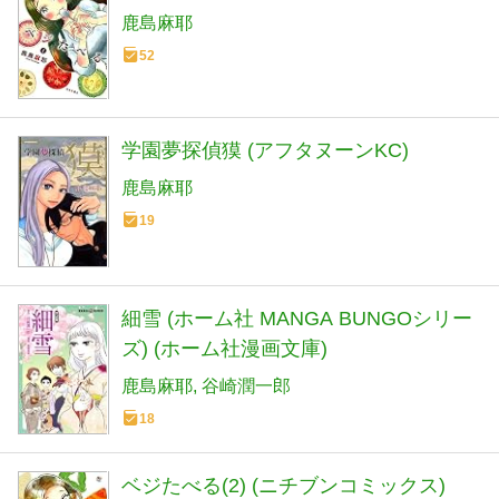
鹿島麻耶
52
学園夢探偵獏 (アフタヌーンKC)
鹿島麻耶
19
細雪 (ホーム社 MANGA BUNGOシリー
ズ) (ホーム社漫画文庫)
鹿島麻耶
谷崎潤一郎
18
ベジたべる(2) (ニチブンコミックス)