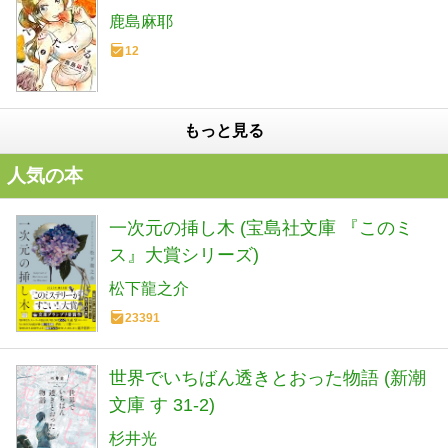
鹿島麻耶
12
もっと見る
人気の本
一次元の挿し木 (宝島社文庫 『このミ
ス』大賞シリーズ)
松下龍之介
23391
世界でいちばん透きとおった物語 (新潮
文庫 す 31-2)
杉井光