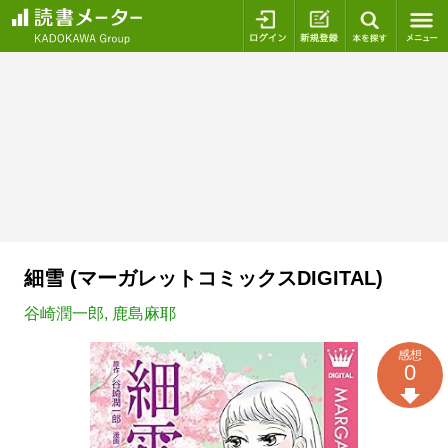
ログイン
新規登録
本を探
細雪 (マーガレットコミックスDIGITAL)
谷崎潤一郎
,
鹿島麻耶
感想
0