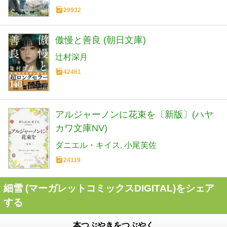
29932
傲慢と善良 (朝日文庫)
辻村深月
42461
アルジャーノンに花束を〔新版〕(ハヤ
カワ文庫NV)
ダニエル・キイス
小尾芙佐
24119
細雪 (マーガレットコミックスDIGITAL)をシェア
する
本つぶやきをつぶやく