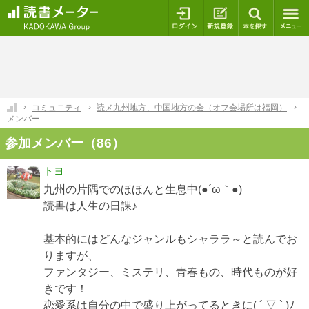
ログイン
新規登録
本を探
コミュニティ
読メ九州地方、中国地方の会（オフ会場所は福岡）
メンバー
参加メンバー（86）
トヨ
九州の片隅でのほほんと生息中(●´ω｀●)
読書は人生の日課♪
基本的にはどんなジャンルもシャララ～と読んでお
りますが、
ファンタジー、ミステリ、青春もの、時代ものが好
きです！
恋愛系は自分の中で盛り上がってるときに( ´ ▽ ` )ﾉ