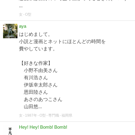
...
女
O型
aya
はじめまして。
小説と漫画とネットにほとんどの時間を
費やしています。
【好きな作家】
小野不由美さん
有川浩さん
伊坂幸太郎さん
恩田陸さん
あさのあつこさん
山田悠...
女
1987年
O型
専門職
福岡県
Hey! Hey! Bomb! Bomb!