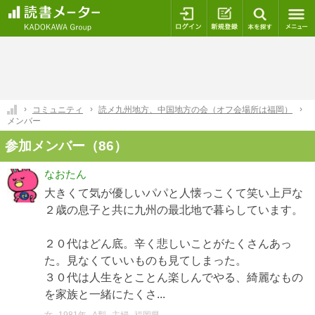
ログイン
新規登録
本を探
コミュニティ
読メ九州地方、中国地方の会（オフ会場所は福岡）
メンバー
参加メンバー（86）
なおたん
大きくて気が優しいパパと人懐っこくて笑い上戸な
２歳の息子と共に九州の最北地で暮らしています。
２０代はどん底。辛く悲しいことがたくさんあっ
た。見なくていいものも見てしまった。
３０代は人生をとことん楽しんでやる、綺麗なもの
を家族と一緒にたくさ...
女
1981年
A型
主婦
福岡県