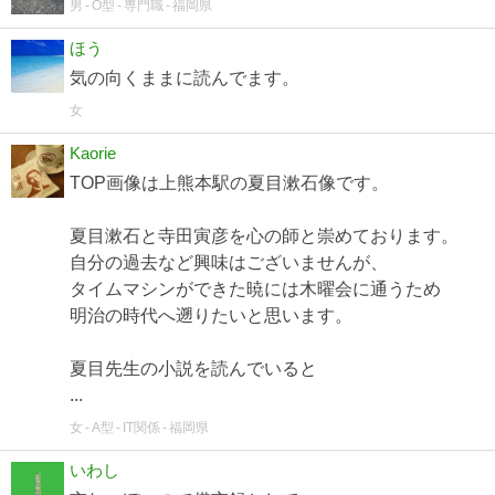
男
O型
専門職
福岡県
ほう
気の向くままに読んでます。
女
Kaorie
TOP画像は上熊本駅の夏目漱石像です。
夏目漱石と寺田寅彦を心の師と崇めております。
自分の過去など興味はございませんが、
タイムマシンができた暁には木曜会に通うため
明治の時代へ遡りたいと思います。
夏目先生の小説を読んでいると
...
女
A型
IT関係
福岡県
いわし