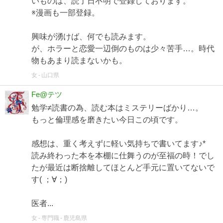
いものは、読了日不明で登録しております。
※漫画も一部登録。
興味が湧けば、何でも読みます。
が、ホラーと恋愛一辺倒のものは少々苦手…。時代
物もあまり読まないかも。
女
山口県
Fe@テツ
勉学≠読書の為、読む本はミステリーばかり…。
もっと倫理感を磨きたい今日この頃です。
感想は、重く考えずに軽い気持ちで書いてます♪*
読み終わった本を本棚に仕舞うのが至福の時！でし
たが最近は断捨離してほとんど手元に置いてないで
す( ；∀；)
医者...
女
専門職
鹿児島県