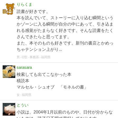
りらくま
読書が好きです。
本を読んでいて、ストーリーに入り込む瞬間という
かゾーンに入る瞬間が自分の中にあって、引き込ま
れる感覚がたまらなく好きです。そんな読書をたく
さんできたらと思ってます。
また、本そのものも好きです。新刊の書店とかめっ
ちゃテンション上がり...
男
O型
事務系
福岡県
sarasara
検索しても出てこなかった本
積読本
マルセル・シュオブ 「モネルの書」
女
福岡県
とうい
小説は、2004年1月以前のものや、日付が分からな