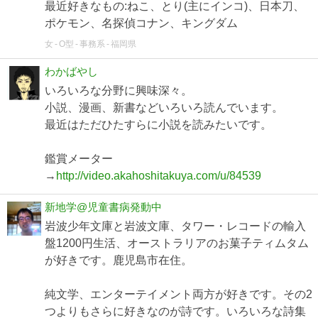
最近好きなもの:ねこ、とり(主にインコ)、日本刀、
ポケモン、名探偵コナン、キングダム
女
O型
事務系
福岡県
わかばやし
いろいろな分野に興味深々。
小説、漫画、新書などいろいろ読んでいます。
最近はただひたすらに小説を読みたいです。
鑑賞メーター
→
http://video.akahoshitakuya.com/u/84539
新地学@児童書病発動中
岩波少年文庫と岩波文庫、タワー・レコードの輸入
盤1200円生活、オーストラリアのお菓子ティムタム
が好きです。鹿児島市在住。
純文学、エンターテイメント両方が好きです。その2
つよりもさらに好きなのが詩です。いろいろな詩集