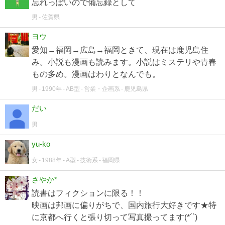
忘れっぽいので備忘録として
男
佐賀県
ヨウ
愛知→福岡→広島→福岡ときて、現在は鹿児島住
み。小説も漫画も読みます。小説はミステリや青春
もの多め。漫画はわりとなんでも。
男
1990年
AB型
営業・企画系
鹿児島県
だい
男
yu-ko
女
1988年
A型
技術系
福岡県
さやか*
読書はフィクションに限る！！
映画は邦画に偏りがちで、国内旅行大好きです★特
に京都へ行くと張り切って写真撮ってます(*´`)