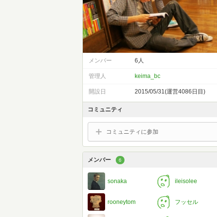
メンバー
6人
管理人
keima_bc
開設日
2015/05/31(運営4086日目)
コミュニティ
コミュニティに参加
メンバー
6
sonaka
ileisolee
rooneytom
フッセル