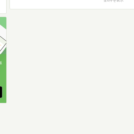
全6件を表示
版
、