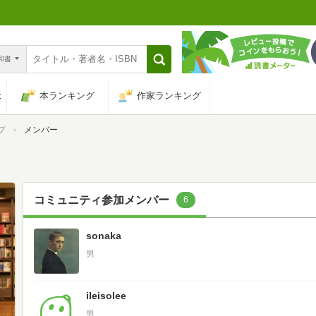
n和書
は
本ランキング
作家ランキング
プ
メンバー
コミュニティ参加メンバー
6
sonaka
男
ileisolee
男