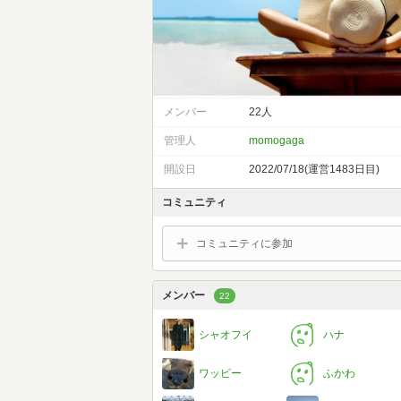
メンバー
22人
管理人
momogaga
開設日
2022/07/18(運営1483日目)
コミュニティ
コミュニティに参加
メンバー
22
シャオフイ
ハナ
ワッピー
ふかわ