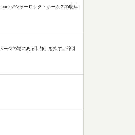
es and your books"シャーロック・ホームズの晩年
。
」や「ページの端にある装飾」を指す。線引