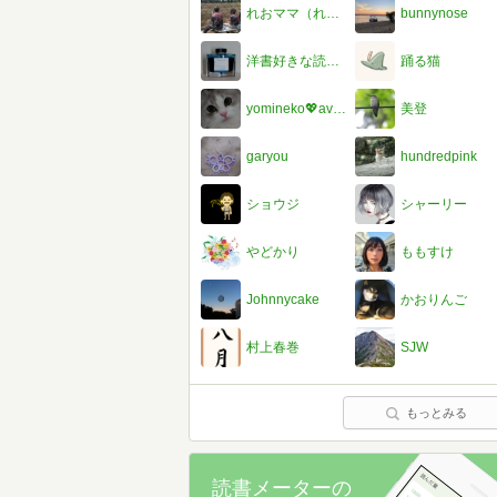
れおママ（れおの読書記録）
bunnynose
洋書好きな読書モンガー
踊る猫
yomineko💖avec ヴィタリにゃん💗
美登
garyou
hundredpink
ショウジ
シャーリー
やどかり
ももすけ
Johnnycake
かおりんご
村上春巻
SJW
もっとみる
読書メーターの