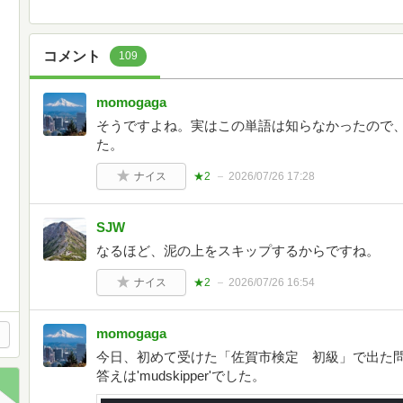
コメント
109
momogaga
そうですよね。実はこの単語は知らなかったので、三択に
た。
ナイス
★2
2026/07/26 17:28
SJW
なるほど、泥の上をスキップするからですね。
ナイス
★2
2026/07/26 16:54
momogaga
今日、初めて受けた「佐賀市検定 初級」で出た
答えは'mudskipper'でした。