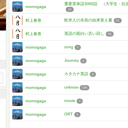
重要英単語3000語 （大学生・社
momogaga
10
欧米人の名前の由来覚え書
村上春巻
31
英語の面白い言い回し
村上春巻
66
song
momogaga
5
Journey
momogaga
4
カタカナ英語
momogaga
6
unknow
momogaga
198
movie
momogaga
5
ORT
momogaga
3