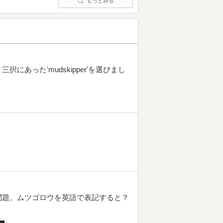
もっとみる
あった'mudskipper'を選びまし
問題。ムツゴロウを英語で表記すると？