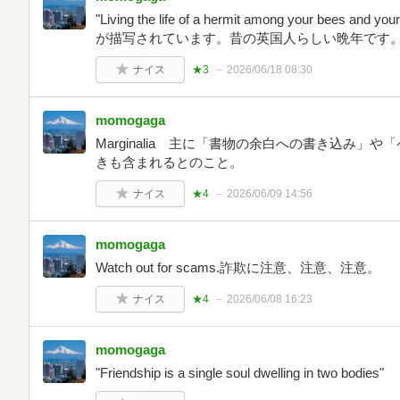
"Living the life of a hermit among your be
が描写されています。昔の英国人らしい晩年です
ナイス
★3
2026/06/18 08:30
momogaga
Marginalia 主に「書物の余白への書き込み
きも含まれるとのこと。
ナイス
★4
2026/06/09 14:56
momogaga
Watch out for scams.詐欺に注意、注意、注意。
ナイス
★4
2026/06/08 16:23
momogaga
"Friendship is a single soul dwelling in two bodies"