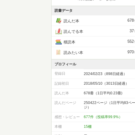
読書データ
678
読んだ本
37
読んでる本
552
積読本
970
読みたい本
プロフィール
登録日
2024/02/23（898日経過）
記録初日
2018/05/10（3013日経過）
読んだ本
678冊（1日平均0.23冊)
読んだページ
250422ページ（1日平均83ペ
ジ）
感想・レビュー
677件（投稿率99.9%）
本棚
15棚