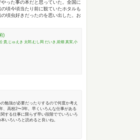
でやった事の本だと思っていた。全国に
供の頃今頃当たり前に観ていたホタルも
供の頃虫好きだったのを思い出した。お
術)
松 貴,じゅえき 太郎,むし岡 だいき,前畑 真実,小
めの勉強が必要だったりするので何度か考え
年、高校2〜3年。早くいろんな仕事がある
に関する仕事に限らず早い段階ででいろいろ
の本いろいろと読めると良いね。