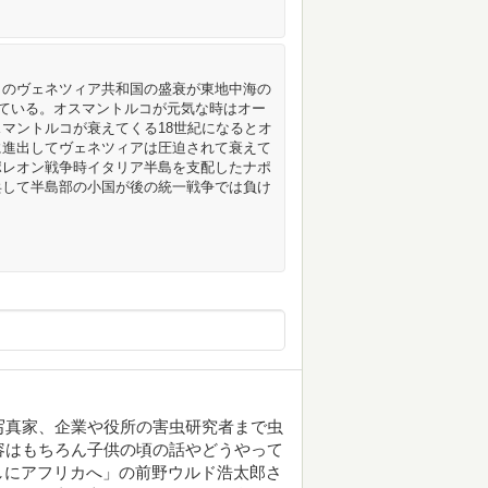
しのヴェネツィア共和国の盛衰が東地中海の
ている。オスマントルコが元気な時はオー
マントルコが衰えてくる18世紀になるとオ
に進出してヴェネツィアは圧迫されて衰えて
ポレオン戦争時イタリア半島を支配したナポ
兵して半島部の小国が後の統一戦争では負け
写真家、企業や役所の害虫研究者まで虫
容はもちろん子供の頃の話やどうやって
しにアフリカへ」の前野ウルド浩太郎さ