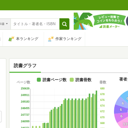
n和書
は
本ランキング
作家ランキング
読書グラフ
著者
読書ページ数
読書冊数
ページ数
冊数
680
250639
678
249911
676
249183
6
674
248455
6
672
247727
6
670
246999
668
13
246271