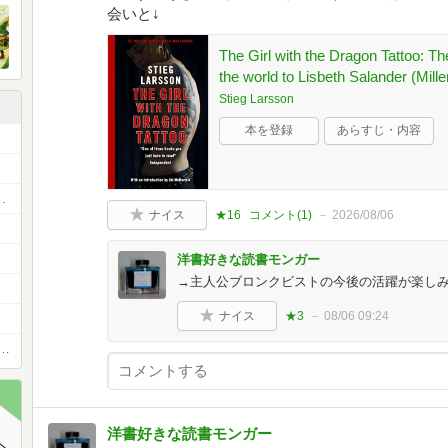
会いと↓
The Girl with the Dragon Tattoo: The
the world to Lisbeth Salander (Mill
Stieg Larsson
本を登録
あらすじ・内容
推理小説100冊』を読破しよう！
ナイス
★16
コメント(
1
)
2026/08/06
洋書好きな読書モンガー
→主人公ブロンクビストの今後の活躍が楽しみ(
ナイス
★3
08/06 09:24
ション＆アドベンチャー（冒険小説愛好会）
洋書好きな読書モンガー