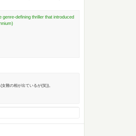
 genre-defining thriller that introduced
ennium)
女難の相が出ているが(笑))。