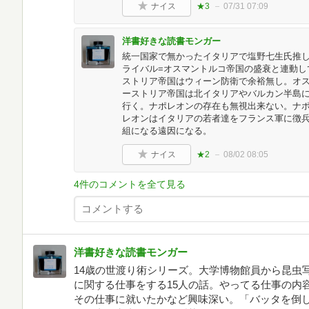
ナイス
★3
07/31 07:09
洋書好きな読書モンガー
統一国家で無かったイタリアで塩野七生氏推
ライバル=オスマントルコ帝国の盛衰と連動し
ストリア帝国はウィーン防衛で余裕無し。オス
ーストリア帝国は北イタリアやバルカン半島
行く。ナポレオンの存在も無視出来ない。ナ
レオンはイタリアの若者達をフランス軍に徴
組になる遠因になる。
ナイス
★2
08/02 08:05
4件のコメントを全て見る
洋書好きな読書モンガー
14歳の世渡り術シリーズ。大学博物館員から昆虫
に関する仕事をする15人の話。やってる仕事の内
その仕事に就いたかなど興味深い。「バッタを倒