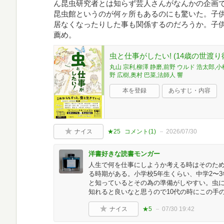
ん昆虫研究者とは知らず芸人さんがなんかの企画
昆虫館というのが何ヶ所もあるのにも驚いた。子
居なくなったりした事も関係するのだろうか。子
薦め。
虫と仕事がしたい! (14歳の世渡り
丸山 宗利,柳澤 静磨,前野 ウルド 浩太郎,小
野 広樹,奥村 巴菜,法師人 響
本を登録
あらすじ・内容
ナイス
★25
コメント(
1
)
2026/07/30
洋書好きな読書モンガー
人生で何を仕事にしようか考える時はそのた
る時期がある。小学校5年生くらい、中学2〜3
と知っているとその為の準備がしやすい。虫
知れると良いなと思うので10代の時にこの手
ナイス
★5
07/30 19:42