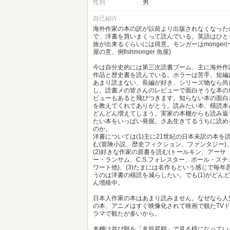
性別
男
自己紹介
海外作家の本の訳が以前より出版されなくなった
で、洋書を買いまくって読んでいる。英語はひと
旅が出来るくらいには得意。モンガーはmonger(
屋の意、例fishmonger 魚屋)
今は自分史的には第三次読書ブーム、主に海外作
作品と歴史書を読んでいる。ホラーは苦手、短編
あまり読まない、長編が好き、シリーズ物なら尚
し。読書メの皆さんのレビューで面白そうな本の
ビューもあると飛びつきます。知らない本の面白
を教えてくれてありがとう。読みたい本、積読本
どんどん増えてしまう。実家の本棚からも読み返
たい本をいっぱい発掘。さあ生きてるうちに読め
のか。
洋書については(1)主に21世紀の日本未訳の本を
む(冒険小説、歴史フィクション、ファンタジー)
(2)好きな作家の原書を読む(トールキン、アーサ
ー・ランサム、C.S.フォレスター、ポール・スチ
ワート他)、(3)たまには名作もという感じで毎年
うのは洋書の積読を減らしたい。でも(1)がどんど
ん増殖中。
日本人作家の本はあまり読みません。なぜなら人
の本、アニメはすぐ映像化されて映画で観たTVド
ラマで観たが多いから。
本棚は並び順を「名前昇順」で見る様になってい