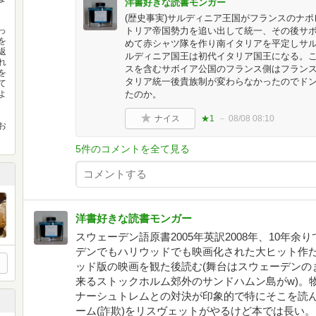
洋書好きな読書モンガー
(歴史事実)サルディニア王国がフランスのナ
っ
トリア帝国勢力を追い出して統一、その後サ
を
めて赤シャツ隊を作り南イタリアを平定しサ
返
ルディニア国王は初代イタリア国王になる。
れ
スを含むサボイア公国のフランス側はフランス
を
タリア統一後貴族制が変わらなかったのでド
て
よ
たのか。
ナイス
★1
08/08 08:10
お
5件のコメントを全て見る
洋書好きな読書モンガー
スウェーデン語原書2005年英訳2008年、10年余
デンでもハリウッドでも映画化された大ヒット作だ
ッド版の映画を観た後読む(舞台はスウェーデンの
来るストックホルム郊外のサンドハムン島がw)。
ナーシュトレムとの対決が印象的で特にそこを読
ーム(詐欺)をリスヴェットがやるけど本では長い