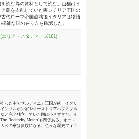
dusa(邦題山猫)を読む為の資料として読む。山猫はイ
リア島を支配していた両シチリア王国の
が古代ローマ帝国崩壊後イタリアは物語
その複雑な国の在り方を確認した。
(エリア・スタディーズ161)
があった中でサルディニア王国が統一イタリ
ペインブルボン家やオーストリアハプスブル
国など完全独立していた国は小さすぎた。イ
he Radetzky March”も関係ある。オース
主人公の家は貴族になる。色々な歴史フィク