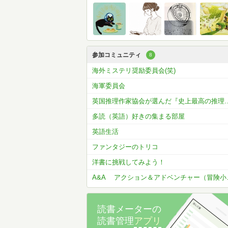
参加コミュニティ
8
海外ミステリ奨励委員会(笑)
海軍委員会
英国推理作家協会が選んだ『史上最高の
多読（英語）好きの集まる部屋
英語生活
ファンタジーのトリコ
洋書に挑戦してみよう！
A&A アク
読書メーターの
読書管理
アプリ