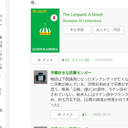
有。
The Leopard: A Novel
の
り
Giuseppe Di Lampedusa
〜
本を登録
あらすじ・内容
家
は
良
レ
さ
が
ナイス
★14
コメント(
5
)
2026/08/08
し
る
洋書好きな読書モンガー
読
物語は下院議員になったタンクレディが亡くなっ
、
に宗教が絡んでいる。20世紀初めまで宗教が
ュ
思う。映画「山猫」(観た)の原作。ラテン語
思
されていない。欧米人にはラテン語やフラン
め、約七万五千語。(公爵の娘達が何度か出て
った)
気
ナイス
★1
08/08 06:26
ま