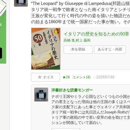
“The Leopard” by Giuseppe di Lampe
タリア統一戦争で敗者となった南イタリアとシチ
王族が変化して行く時代の中の姿を描いた物語だ
の始まる1860年まで統一国家だった事が無い。
版
イタリアの歴史を知るための50章 
、
高橋 進,村上 義和
本を登録
あらすじ・内容
ナイス
★26
コメント(
4
)
2026/07/30
洋書好きな読書モンガー
ナポリ王国やミラノ公国などいくつもの小国
アの君主となった理由は他の王国の多くはス
ク家の支配下にあった事とヴェネツィア共和
タリア統一戦争には先日読んだJoseph Rothの”T
トリア軍の敗戦の中で若い皇帝の命を助けて
ションが関係していて面白い。