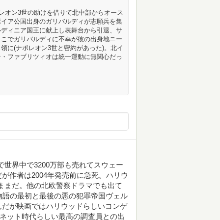
ポレオン3世の助けを借りて北中部からオース
ボイア公国出身のガリバルディが志願兵を集
ルディニア国王に献上し表舞台から引退、サ
ここでガリバルディに不幸が彼の出身地ニー
領に(ナポレオン3世と密約があった)。北イ
ン・ファブリツィオは統一運動に無関心だっ
りで世界中で3200万部も売れてスウェー
が作者は2004年発売前に急死。ハリウ
ままだ。他の北欧警察ドラマでも出て
物語の最初と最後の悪の犯罪帝国ヴェル
んだが映画ではハリウッドらしいコンゲ
。ネット時代らしい最高の調査員との出