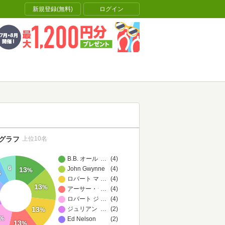
新規登録(無料)
ログイン
グラフ
上位10名
B.B. オールストン
…
(4)
6
John Gwynne
(4)
13
%
6
ロバート マカモア
…
(4)
13
%
アーサー・ランサム
…
(4)
ロバート ジョーダン
…
(4)
13
ジュリアン メイ
…
(2)
%
%
Ed Nelson
(2)
13
%