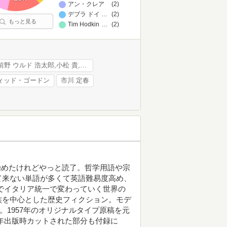
アン・クレア
(2)
デブラ ドイル,ジェイムズ D.マクドナルド
…
(2)
もっと見る
Tim Hodkinson
…
(2)
丸山 宗利,柳澤 静磨,前野 ウルド 浩太郎,小松 貴,じゅえき 太郎,むし岡 だいき,前畑 真実,小野 広樹,奥村 巴菜,法師人 響
ィッド・ゴードン
市川 定春
読み始めたけれどやっと読了。哲学用語や宗
て来ない単語が多くて英語難易度高め、
年までイタリア統一で変わっていく世界の
族を中心とした歴史フィクション。モデ
。1957年のオリジナルタイプ原稿を元
58年出版時カットされた部分も付録に