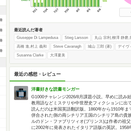
666
7/21
7/24
7/27
7/30
8/2
8/5
8/8
冊
最近読んだ著者
冊
Giuseppe Di Lampedusa
Stieg Larsson
冊
高橋 進,村上 義和
Steve Cavanagh
城山 三郎 (著)
デイヴ
冊
Susanna Clarke
大澤夏美
最近の感想・レビュー
洋書好きな読書モンガー
G1000チャレンジ2026/8月課題小説。早めに
ー
教用語などミステリや中世歴史フィクションに出
読んだのは米国英語翻訳版。1860年から1910
併合された側の両シチリア王国のシチリア島の貴
ルのドン・ファブリツィオ(プリンス)は作者の祖父
に2002年に発表されたイタリア語版の英訳。19