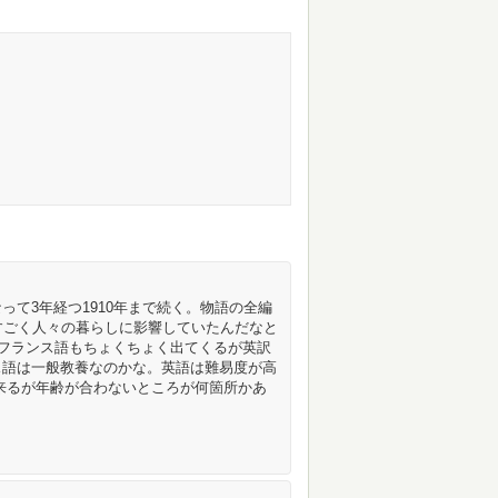
て3年経つ1910年まで続く。物語の全編
すごく人々の暮らしに影響していたんだなと
やフランス語もちょくちょく出てくるが英訳
ス語は一般教養なのかな。英語は難易度が高
来るが年齢が合わないところが何箇所かあ