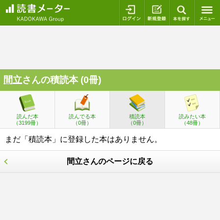
ログイン
新規登録
本を探
間立
さんの積読本 (0冊)
読んだ本
読んでる本
積読本
読みたい本
（3199冊）
（0冊）
（0冊）
（48冊）
まだ「積読本」に登録した本はありません。
間立さんのページに戻る