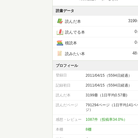
読書データ
3199
読んだ本
0
読んでる本
0
積読本
48
読みたい本
プロフィール
登録日
2011/04/15（5594日経過）
記録初日
2011/04/15（5594日経過）
読んだ本
3199冊（1日平均0.57冊)
読んだページ
791294ページ（1日平均141ペ
ジ）
感想・レビュー
1087件（投稿率34.0%）
本棚
8棚