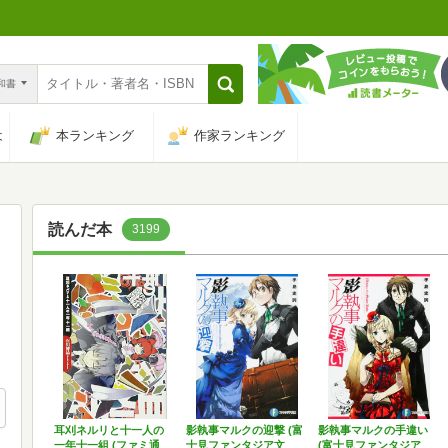
n和書
は
本ランキング
作家ランキング
読んだ本
3199
耳刈ネルリと十一人の
影執事マルクの迎撃 (富
影執事マルクの手違い
一年十一組 (ファミ通
士見ファンタジア文
(富士見ファンタジア