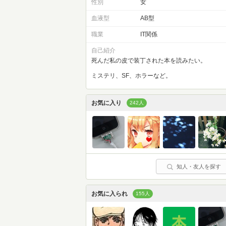
性別
女
血液型
AB型
職業
IT関係
自己紹介
死んだ私の皮で装丁された本を読みたい。
ミステリ、SF、ホラーなど。
お気に入り
242人
知人・友人を探す
お気に入られ
155人