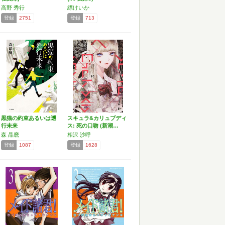
高野 秀行
縹けいか
登録
2751
登録
713
黒猫の約束あるいは遡
スキュラ&カリュブディ
行未来
ス: 死の口吻 (新潮…
森 晶麿
相沢 沙呼
登録
1087
登録
1628