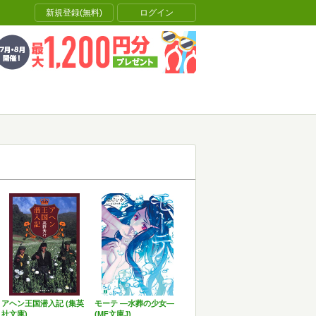
新規登録(無料)
ログイン
アヘン王国潜入記 (集英
モーテ ―水葬の少女―
社文庫)
(MF文庫J)