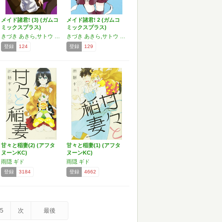
メイド諸君! (3) (ガムコ
メイド諸君! 2 (ガムコ
ミックスプラス)
ミックスプラス)
きづき あきら,サトウ ナンキ
きづき あきら,サトウ ナンキ
登録
124
登録
129
甘々と稲妻(2) (アフタ
甘々と稲妻(1) (アフタ
ヌーンKC)
ヌーンKC)
雨隠 ギド
雨隠 ギド
登録
3184
登録
4662
5
次
最後