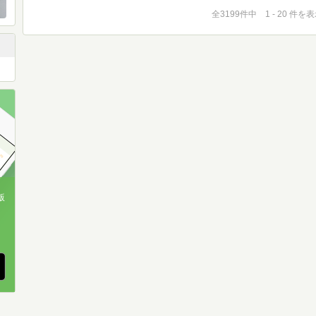
全3199件中 1 - 20 件を
版
、