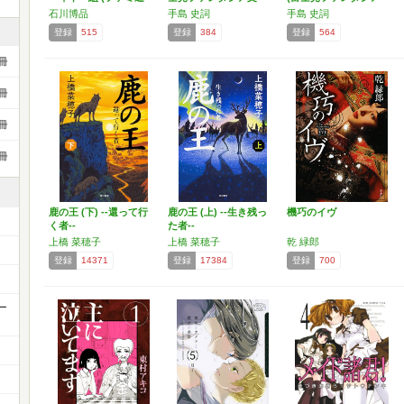
文…
庫…
文…
石川博品
手島 史詞
手島 史詞
登録
515
登録
384
登録
564
冊
冊
冊
冊
鹿の王 (下) ‐‐還って行
鹿の王 (上) ‐‐生き残っ
機巧のイヴ
く者‐‐
た者‐‐
上橋 菜穂子
上橋 菜穂子
乾 緑郎
登録
14371
登録
17384
登録
700
ー