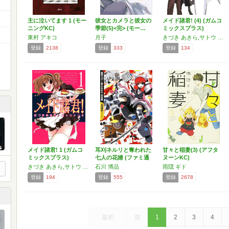
主に泣いてます 1 (モー
彼女とカメラと彼女の
メイド諸君! (4) (ガムコ
ニングKC)
季節(5)<完> (モー…
ミックスプラス)
東村 アキコ
月子
きづき あきら,サトウ ナンキ
登録
2138
登録
333
登録
134
メイド諸君! 1 (ガムコ
耳刈ネルリと奪われた
甘々と稲妻(3) (アフタ
ミックスプラス)
七人の花婿 (ファミ通
ヌーンKC)
文…
きづき あきら,サトウ ナンキ
石川 博品
雨隠 ギド
登録
194
登録
555
登録
2678
最初
前
1
2
3
4