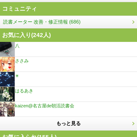
コミュニティ
読書メーター 改善・修正情報 (686)
お気に入り(
242
人)
八
ささみ
✴️
はるあき
kaizen@名古屋de朝活読書会
もっと見る