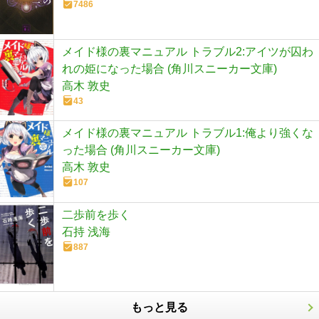
7486
メイド様の裏マニュアル トラブル2:アイツが囚わ
れの姫になった場合 (角川スニーカー文庫)
高木 敦史
43
メイド様の裏マニュアル トラブル1:俺より強くな
った場合 (角川スニーカー文庫)
高木 敦史
107
二歩前を歩く
石持 浅海
887
もっと見る