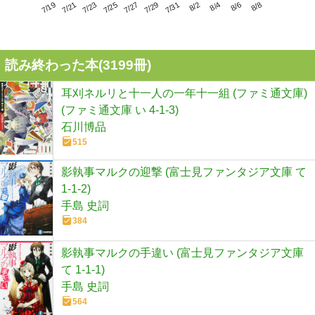
7/23
7/29
8/4
7/19
7/25
7/31
8/6
7/21
7/27
8/2
8/8
読み終わった本(
3199
冊)
耳刈ネルリと十一人の一年十一組 (ファミ通文庫)
(ファミ通文庫 い 4-1-3)
石川博品
515
影執事マルクの迎撃 (富士見ファンタジア文庫 て
1-1-2)
手島 史詞
384
影執事マルクの手違い (富士見ファンタジア文庫
て 1-1-1)
手島 史詞
564