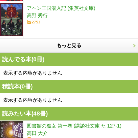
アヘン王国潜入記 (集英社文庫)
高野 秀行
2753
もっと見る
読んでる本(
0
冊)
表示する内容がありません
積読本(
0
冊)
表示する内容がありません
読みたい本(
48
冊)
図書館の魔女 第一巻 (講談社文庫 た 127-1)
高田 大介