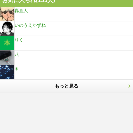
お気に入られ(
155
人)
轟直人
いのうえかずね
りく
八
✴️
もっと見る