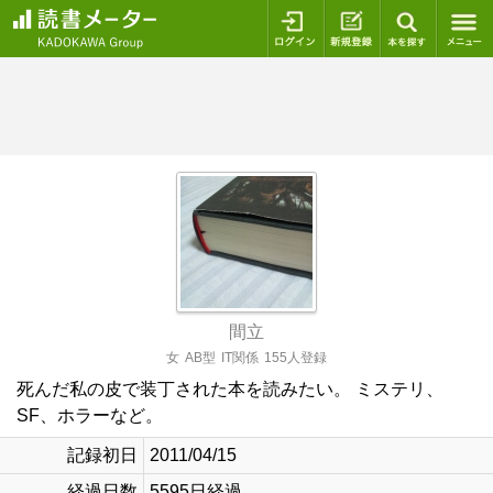
ログイン
新規登録
本を探
間立
女
AB型
IT関係
155人登録
死んだ私の皮で装丁された本を読みたい。 ミステリ、
SF、ホラーなど。
記録初日
2011/04/15
経過日数
5595日経過