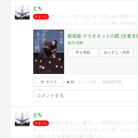
とち
サスペンス色が強く前半は好みの展開で
ネタバレ
て、マリオネットとなってしまった人物への感傷
新装版 マリオネットの罠 (文春文
赤川 次郎
本を登録
あらすじ・内容
ナイス
★34
コメント(
0
)
2022/07/30
とち
希望が見えない重苦しい展開が続くので
ネタバレ
た。ハッピーエンドとは言えないけど救いはあっ
心変わりする場面が印象に残った。