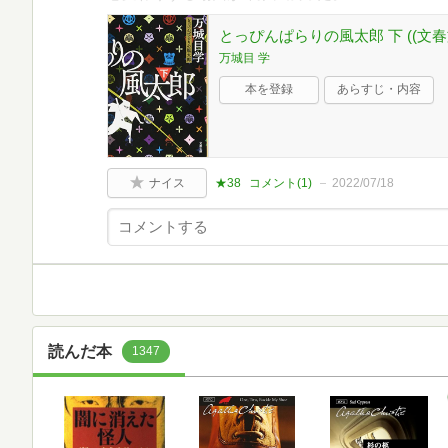
とっぴんぱらりの風太郎 下 ((文春
万城目 学
本を登録
あらすじ・内容
ナイス
★38
コメント(
1
)
2022/07/18
読んだ本
1347