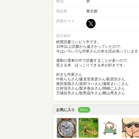
性別
男
現住所
東京都
外部サイト
自己紹介
絶賛読書リハビリ中です。
10年以上読書から遠ざかっていたので、
今はいろいろな作家さんの本を読み漁っています
通勤の電車の中で読書することが多いので、
笑える本、ほっこりできる本が好きです。
好きな作家さん
中島らもさん/森見登美彦さん/荻原浩さん
奥田英朗さん/原田マハさん/瀬尾まいこさん
辻村深月さん/梨木香歩さん/岡嶋二人さん
万城目学さん/歌野晶午さん/横山秀夫さん
お気に入り
320人