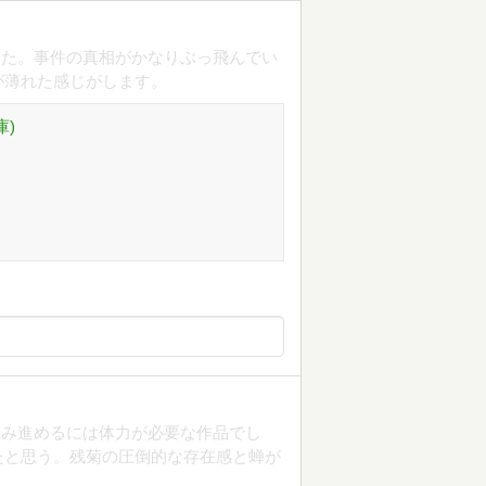
した。事件の真相がかなりぶっ飛んでい
が薄れた感じがします。
庫)
読み進めるには体力が必要な作品でし
たと思う。残菊の圧倒的な存在感と蝉が