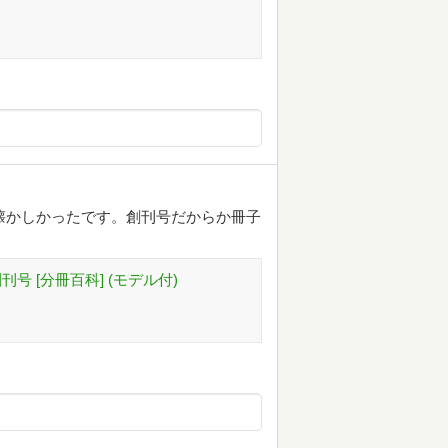
懐かしかったです。創刊号だからか冊子
号 [分冊百科] (モデル付)