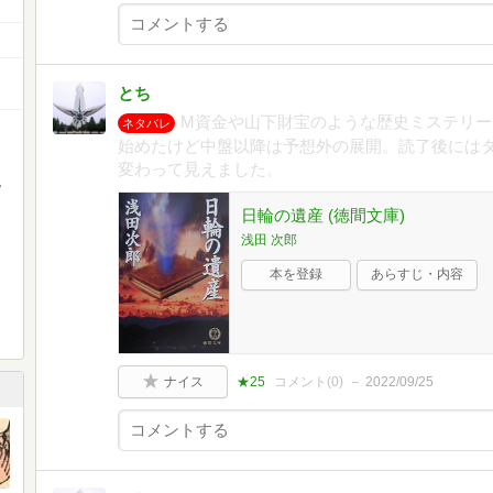
とち
M資金や山下財宝のような歴史ミステリー
ネタバレ
始めたけど中盤以降は予想外の展開。読了後には
変わって見えました。
。
日輪の遺産 (徳間文庫)
浅田 次郎
本を登録
あらすじ・内容
ナイス
★25
コメント(
0
)
2022/09/25