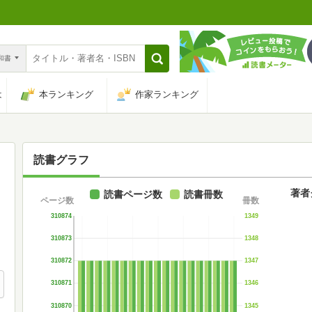
n和書
は
本ランキング
作家ランキング
読書グラフ
著者
読書ページ数
読書冊数
ページ数
冊数
310874
1349
310873
1348
310872
1347
310871
1346
310870
1345