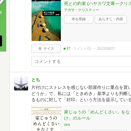
死との約束 (ハヤカワ文庫―クリ
アガサ・クリスティー
版
本を登録
あらすじ・内容
、
ナイス
★37
コメント(
0
)
2022/08/27
とち
片付けにストレスを感じない部屋作りに重点を置
どうか」で、私には「ときめき」基準よりも判断
るものに対して「封印」という方法を提示してい
家じゅうの「めんどくさい」をな
け」のルール
sea