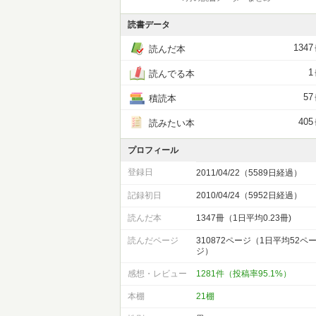
読書データ
1347
読んだ本
1
読んでる本
57
積読本
405
読みたい本
プロフィール
登録日
2011/04/22（5589日経過）
記録初日
2010/04/24（5952日経過）
読んだ本
1347冊（1日平均0.23冊)
読んだページ
310872ページ（1日平均52ペ
ジ）
感想・レビュー
1281件（投稿率95.1%）
本棚
21棚