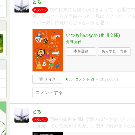
とち
旅の仕方にも個性が出るようで、心配性
ネタバレ
動できるところが面白かった。私は「アッパーと
ッパー派）に近いんじゃないかと思う。
いつも旅のなか (角川文庫)
角田 光代
本を登録
あらすじ・内容
ナイス
★33
コメント(
2
)
2022/08/31
とち
理由の如何を問わず殺人は許さないとい
ネタバレ
と見逃している気がするが）。例えそれが多くの