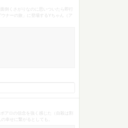
で面倒くさがりなのに思いついたら即行
ダウナーの旅」に登場するYちゃん（ア
うポアロの信念を強く感じた（自殺は割
人の幸せに繋がるとしても。