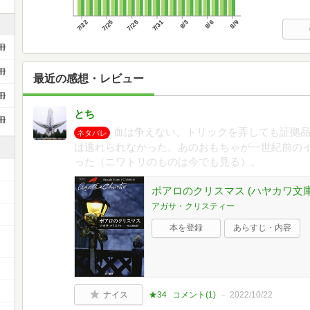
7/22
7/25
7/28
7/31
8/3
8/6
8/9
冊
冊
最近の感想・レビュー
冊
とち
冊
血は争えない。トリックを弄しても証拠
ネタバレ
は逃れられなかった。あのおもちゃが一世紀前の
った（ニワトリのものは今でも見る）。
ポアロのクリスマス (ハヤカワ文
アガサ・クリスティー
本を登録
あらすじ・内容
ー
ナイス
★34
コメント(
1
)
2022/10/22