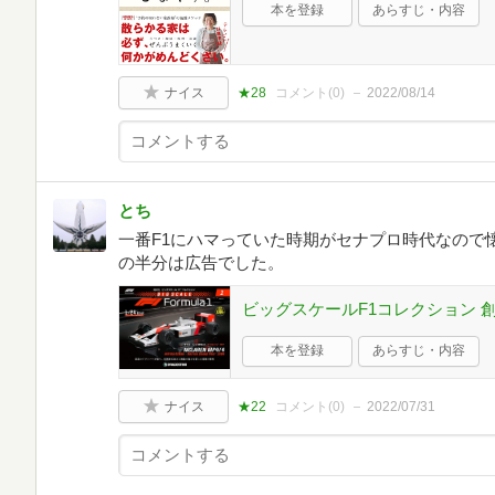
本を登録
あらすじ・内容
ナイス
★28
コメント(
0
)
2022/08/14
とち
一番F1にハマっていた時期がセナプロ時代なので
の半分は広告でした。
ビッグスケールF1コレクション 創刊
本を登録
あらすじ・内容
ナイス
★22
コメント(
0
)
2022/07/31