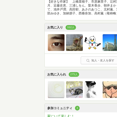
【好きな作家】 上橋菜穂子、市原麻里子、辻村
月、近藤史恵、三浦しをん、梨木香歩、朝井まか
て、池井戸潤、高田郁、あさのあつこ、北村薫、
部みゆき、加納朋子、西條奈加、高村薫（敬称略
お気に入り
332人
知人・友人を探す
お気に入られ
275人
参加コミュニティ
3
家にいて楽しむ！