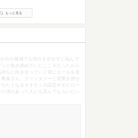
もっと見る
かがみの孤城でも自分を出せずに悩んで
ずっと抱き締めていたこころだったから
気持ちに向き合っていく背にエールを送
、東条さん。ファンタジーと現実を併せ
打ちたくなるオオカミの設定やエピロー
った頃があった人にも読んでもらいたい