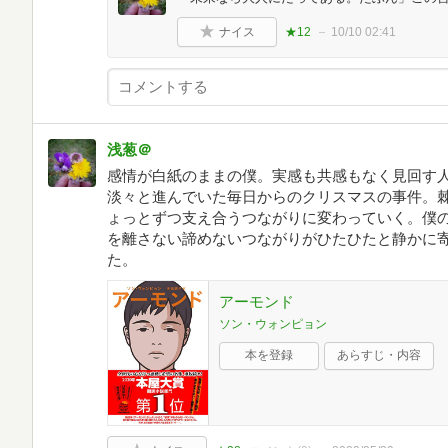
ナイス
★12
10/10 02:41
浅葱＠
感情が白紙のままの僕。実感も共感もなく見回す
淡々と進んでいた毎日からのクリスマスの事件。
ょっとずつ支え合うつながりに変わっていく。僕
を離さない諦めないつながりがひたひたと静かに
た。
アーモンド
ソン・ウォンピョン
本を登録
あらすじ・内容