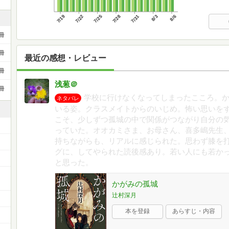
7/19
7/22
7/25
7/28
7/31
8/3
8/6
冊
冊
最近の感想・レビュー
冊
浅葱＠
冊
学校に行けなくなってしまったこころ。
ネタバレ
いる姿。クラスメイトからのいじめ。怖い思いを
こそ、少しずつ孤城の中で関係がつながり自分の
っていた。オオカミさま、お母さん、喜多嶋先生
持ちながらも、リアルに感じられた。思わず膝を
グに、してやられた読後感あり。若い人にも若か
と思った。
ー
かがみの孤城
辻村深月
本を登録
あらすじ・内容