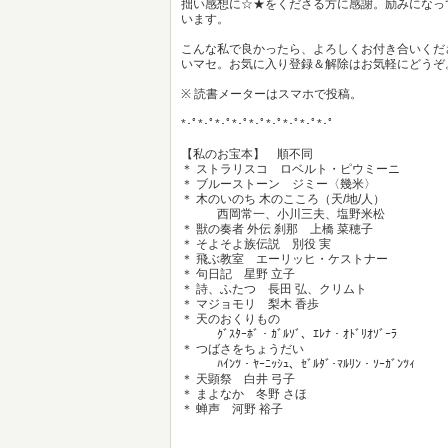
拙い感想に☆★をくださる方に感謝。励みになっ
います。
こんな私で良かったら、よろしくお付き合いくだ
いマセ。お気に入り登録＆解除はお気軽にどうぞ
※ 読書メーターはスマホで投稿。
*･ﾟ*･ﾟ*･ﾟ*･ﾟ*･ﾟ*･ﾟ*･ﾟ*･ﾟ*･ﾟ
【私のお宝本】 順不同
＊ ストラリスコ ロベルト・ピウミーニ
＊ ブルーストーン ジミー〈幾米〉
＊ 木のいのち 木のこころ（天/地/人）
西岡常一、小川三夫、塩野米松
＊ 獣の奏者 外伝 刹那 上橋 菜穂子
＊ そよそよ族伝説 別役 実
＊ 飛ぶ教室 エーリッヒ・ケストナー
＊ 句日記 星野 立子
＊ 詩、ふたつ 長田 弘、クリムト
＊ マジョモリ 梨木 香歩
＊ 天のおくりもの
ｸﾞｽﾀｰﾎﾞ・ｶﾞﾙｿﾞ、ｴﾚﾅ・ｵﾄﾞﾘｵｿﾞｰﾗ
＊ つばさをちょうだい
ﾊｲﾝﾂ・ﾔｰﾆｯｼｭ、ｾﾞﾙﾀﾞ･ﾏﾙﾘﾝ・ｿｰｶﾞﾝﾂｨ
＊ 天顕祭 白井 弓子
＊ まよなか 冬野 さほ
＊ 蝉声 河野 裕子