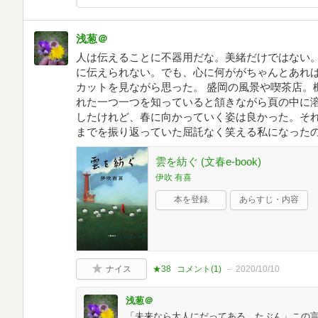
浅葱＠
人は伝えることに不器用だな。美緒だけではない
に伝えられない。でも、心に何ががちゃんとあれ
カットを見ながら思った。 盛岡の風景や喫茶店。
れた一つ一つを知っていると頷きながら頁の中に
したけれど、春に向かっていく姿は良かった。そ
までを振り返っていた屈託なく笑える私になった
雲を紡ぐ (文春e-book)
伊吹 有喜
本を登録
あらすじ・内容
ナイス
★38
コメント(
1
)
2020/10/10
浅葱＠
「未来なら大人にだってある。たぶん」この