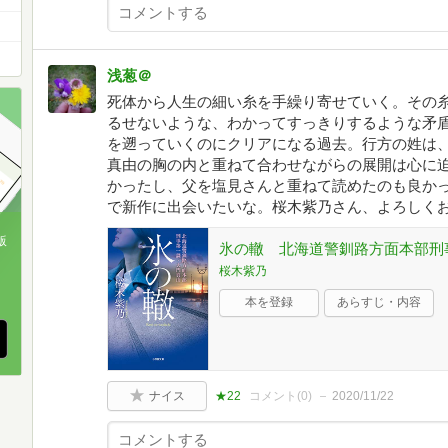
浅葱＠
死体から人生の細い糸を手繰り寄せていく。その
るせないような、わかってすっきりするような矛
を遡っていくのにクリアになる過去。行方の姓は
真由の胸の内と重ねて合わせながらの展開は心に
かったし、父を塩見さんと重ねて読めたのも良か
で新作に出会いたいな。桜木紫乃さん、よろしく
版
氷の轍 北海道警釧路方面本部刑事
桜木紫乃
、
本を登録
あらすじ・内容
ナイス
★22
コメント(
0
)
2020/11/22