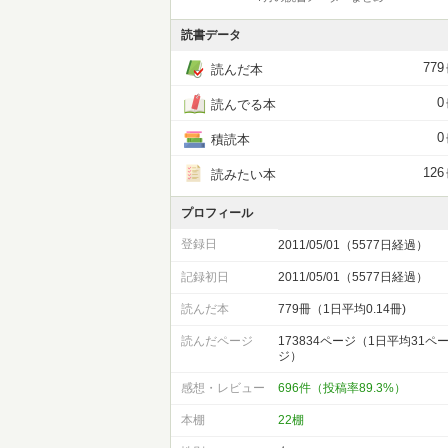
読書データ
779
読んだ本
0
読んでる本
0
積読本
126
読みたい本
プロフィール
登録日
2011/05/01（5577日経過）
記録初日
2011/05/01（5577日経過）
読んだ本
779冊（1日平均0.14冊)
読んだページ
173834ページ（1日平均31ペ
ジ）
感想・レビュー
696件（投稿率89.3%）
本棚
22棚