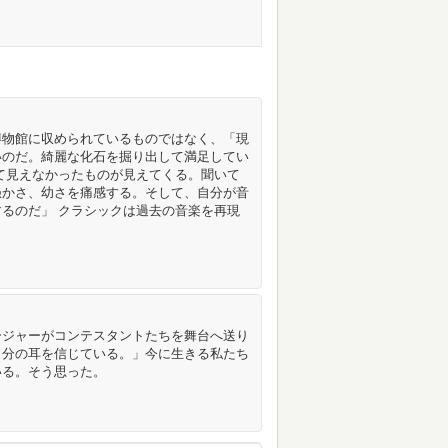
博物館に収められているものではなく、「現
いのだ。綺麗な化石を掘り出して満足してい
て見えなかったものが見えてくる。聞いて
愚かさ、幼さを痛感する。そして、自分が音
るのだ」 クラシックは過去の音楽を再現
ージャーがコンテスタントたちを舞台へ送り
自分の耳を信じている。」今に生きる私たち
いる。そう思った。