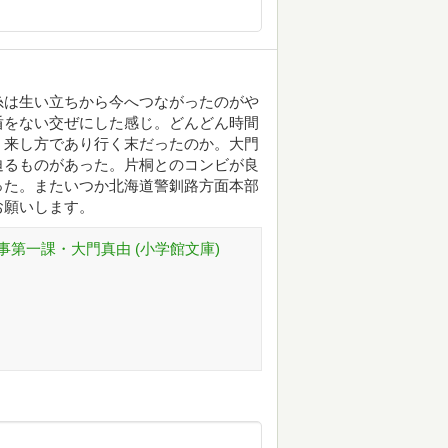
糸は生い立ちから今へつながったのがや
盾をない交ぜにした感じ。どんどん時間
、来し方であり行く末だったのか。大門
迫るものがあった。片桐とのコンビが良
った。またいつか北海道警釧路方面本部
お願いします。
第一課・大門真由 (小学館文庫)