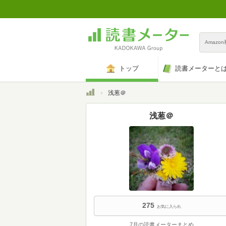
Amazo
トップ
読書メーターと
トップ
浅葱＠
浅葱＠
275
お気に入られ
7月の読書メーターまとめ