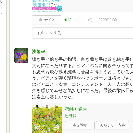
て
さ
。
ナイス
★48
コメント(
0
)
2020/11/30
浅葱＠
弾き手と聴き手の物語。良き弾き手は善き聴き手
支えになったりする。ピアノの音に向き合うって
も思惑も飛び越え純粋に音楽を得ようとしている
う。ピアノを弾く環境やバックボーンは様々でも
はピアニスト次第。コンテスタント一人一人の想
クを感じて幸せな気持ちになった。最後の栄伝亜
は素直に嬉しかった。
蜜蜂と遠雷
恩田 陸
本を登録
あらすじ・内容