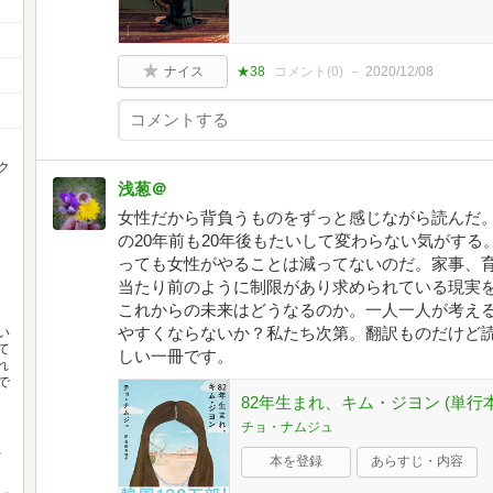
ナイス
★38
コメント(
0
)
2020/12/08
ク
浅葱＠
女性だから背負うものをずっと感じながら読んだ。1
の20年前も20年後もたいして変わらない気がす
っても女性がやることは減ってないのだ。家事、
当たり前のように制限があり求められている現実
これからの未来はどうなるのか。一人一人が考え
やすくならないか？私たち次第。翻訳ものだけど
い
て
しい一冊です。
れ
で
82年生まれ、キム・ジヨン (単行本
チョ・ナムジュ
、
本を登録
あらすじ・内容