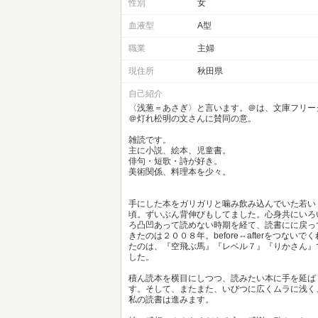
性別
女
血液型
A型
職業
主婦
現住所
秋田県
自己紹介
〈浅葱＝あさぎ〉と言います。＠は、文庫フリー
＠灯れ松明の文さんに賛同の意。
雑読です。
主に小説、絵本、児童書。
俳句・短歌・詩が好き。
美術関係、料理本を少々。
手にした本をガリガリと噛み飲み込んでいた若い
頃。ずいぶん背伸びもしてました。心身共にいろ
ろ凸凹あって読めない時期を経て、読書にに戻っ
きたのは２００８年。before⇔afterをつないでく
たのは、『空飛ぶ馬』『レベル７』『りかさん』
した。
積ん読本を横目にしつつ、読みたい本に手を延ば
す。そして、またまた、いびつに広くムラに浅く
私の読書は進みます。