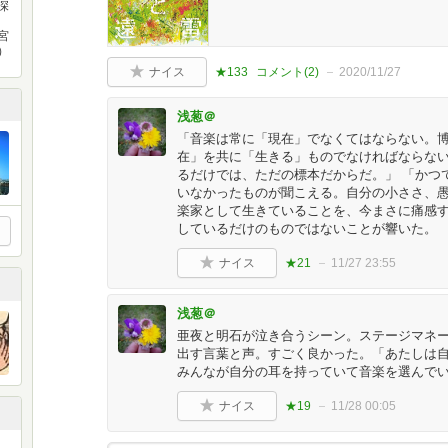
深
宮
）
ナイス
★133
コメント(
2
)
2020/11/27
浅葱＠
「音楽は常に「現在」でなくてはならない。
在」を共に「生きる」ものでなければならな
るだけでは、ただの標本だからだ。」 「かつ
いなかったものが聞こえる。自分の小ささ、
楽家として生きていることを、今まさに痛感す
しているだけのものではないことが響いた。
ナイス
★21
11/27 23:55
浅葱＠
亜夜と明石が泣き合うシーン。ステージマネ
出す言葉と声。すごく良かった。「あたしは
みんなが自分の耳を持っていて音楽を選んで
ナイス
★19
11/28 00:05