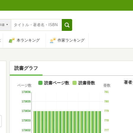
n和書
は
本ランキング
作家ランキング
読書グラフ
著者
読書ページ数
読書冊数
ページ数
冊数
173836
781
173835
780
173834
779
173833
778
173832
777