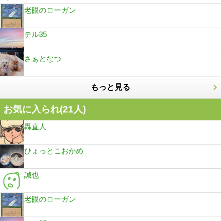
老眼のローガン
テル35
さぁとなつ
もっと見る
お気に入られ(
21
人)
轟直人
ひょっとこおかめ
誠也
老眼のローガン