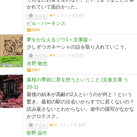
かれていて面白かった。
★4
コメントする(
0
)
ナイス
ビル・パーキンス
8889
夢をかなえるゾウ1＜文庫版＞
少しずつガネーシャの話を取り入れていこう。
★4
コメントする(
0
)
ナイス
水野 敬也
3067
葉桜の季節に君を想うということ (文春文庫 う
20-1)
最後の結末が高齢の2人というのが何と！という
驚き。最初の駅の出会いからすでに若くないの？
読み返さないとわからない。途中の描写がなかな
かグロテスク。
★22
コメントする(
0
)
ナイス
歌野 晶午