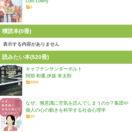
Lois Lowry
2
積読本(
0
冊)
表示する内容がありません
読みたい本(
520
冊)
キャプテンサンダーボルト
阿部 和重,伊坂 幸太郎
8006
なぜ、無意識に空気を読んでしまうのか? 集団や
個人の心の動きを科学する社会心理学
28