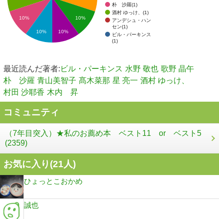
朴 沙羅(1)
酒村 ゆっけ、(1)
10%
10%
アンデシュ・ハン
セン(1)
10%
10%
ビル・パーキンス
(1)
最近読んだ著者:
ビル・パーキンス
水野 敬也
歌野 晶午
朴 沙羅
青山美智子
髙木菜那
星 亮一
酒村 ゆっけ、
村田 沙耶香
木内 昇
コミュニティ
（7年目突入）★私のお薦め本 ベスト11 or ベスト5
(2359)
お気に入り(
21
人)
ひょっとこおかめ
誠也