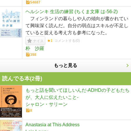
54687
ヘルシンキ 生活の練習 (ちくま文庫 は-56-2)
フィンランドの暮らしや人の傾向が書かれてい
て興味深く読んだ。自分の弱点はスキルが不足し
ていると捉える考え方も参考になった。
★1
コメントする(
0
)
ナイス
朴 沙羅
398
もっと見る
読んでる本(
2
冊)
もっと話を聞いてほしいんだ-ADHDの子どもたち
が、大人に伝えたいこと-
シャロン・サリーン
8
Anastasia at This Address