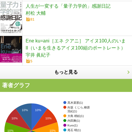
人生が一変する「量子力学的」感謝日記
村松 大輔
81
Ene ku=ani［エネ クアニ］ アイヌ100人のいま
II（いまを生きるアイヌ100組のポートレート）
宇井 眞紀子
5
もっと見る
著者グラフ
髙木菜那(1)
向坂 くじら,柳原
10%
10%
浩紀(1)
大島 梢絵(1)
10%
10%
内田舞(1)
Kuro(1)
尾石 晴(1)
10%
10%