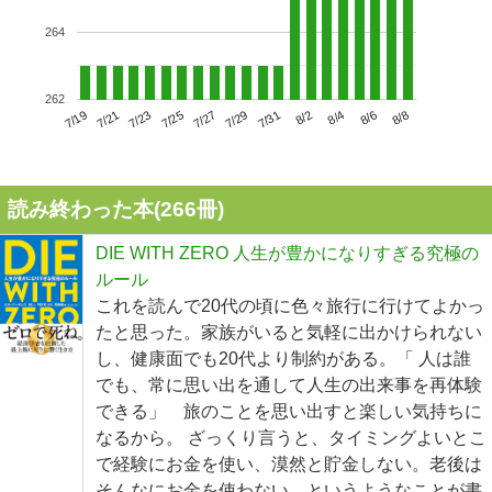
264
262
7/23
7/29
8/4
7/19
7/25
7/31
8/6
7/21
7/27
8/2
8/8
読み終わった本(
266
冊)
DIE WITH ZERO 人生が豊かになりすぎる究極の
ルール
これを読んで20代の頃に色々旅行に行けてよかっ
たと思った。家族がいると気軽に出かけられない
し、健康面でも20代より制約がある。「 人は誰
でも、常に思い出を通して人生の出来事を再体験
できる」 旅のことを思い出すと楽しい気持ちに
なるから。 ざっくり言うと、タイミングよいとこ
で経験にお金を使い、漠然と貯金しない。老後は
そんなにお金を使わない。というようなことが書