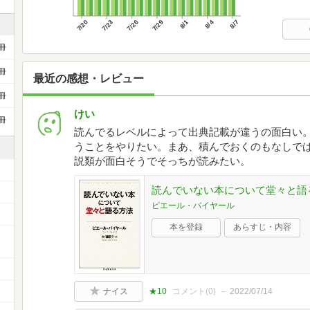
7/20
7/23
7/26
7/29
8/1
8/4
8/7
冊
冊
最近の感想・レビュー
冊
けい
冊
読んでるレベルによって出典記載が違うの面白い
うことをやりたい。まあ、積んでおくのもなしで
説類が面白そうでそっちが読みたい。
読んでいない本について堂々と語る方法
ピエール・バイヤール
本を登録
あらすじ・内容
ナイス
★10
コメント(
0
)
2022/07/14