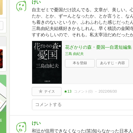
けい
自主ゼミで憂国だけ読んでる。文章が、美しい。
たか、とか、ずーんとなったか、とか言うと、な
ち着きのないというか、ふわふわした感じだった
三島由紀夫結構好きかもしれん、早く積読の金閣寺
すすめらしいので、それも。私太宰治だめだった
花ざかりの森・憂国―自選短編集 
三島 由紀夫
本を登録
あらすじ・内容
ナイス
★13
コメント(
0
)
2022/06/30
版
けい
和辻が信用できなくなった(笑)知らなかった日本
、