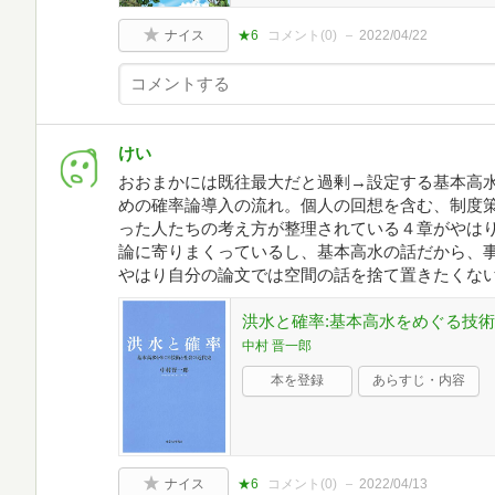
ナイス
★6
コメント(
0
)
2022/04/22
けい
おおまかには既往最大だと過剰→設定する基本高
めの確率論導入の流れ。個人の回想を含む、制度
った人たちの考え方が整理されている４章がやは
論に寄りまくっているし、基本高水の話だから、
やはり自分の論文では空間の話を捨て置きたくな
洪水と確率:基本高水をめぐる技
中村 晋一郎
本を登録
あらすじ・内容
ナイス
★6
コメント(
0
)
2022/04/13