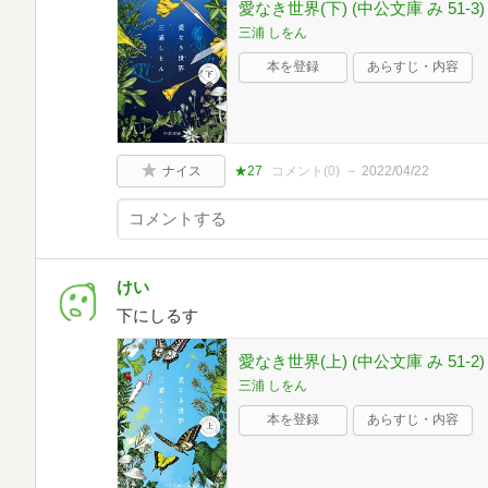
愛なき世界(下) (中公文庫 み 51-3)
三浦 しをん
本を登録
あらすじ・内容
ナイス
★27
コメント(
0
)
2022/04/22
けい
下にしるす
愛なき世界(上) (中公文庫 み 51-2)
三浦 しをん
本を登録
あらすじ・内容