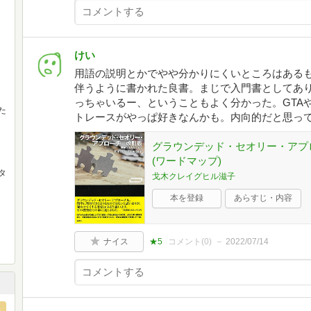
けい
用語の説明とかでやや分かりにくいところはある
伴うように書かれた良書。まじで入門書としてあ
っちゃいるー、ということもよく分かった。GTA
た
トレースがやっぱ好きなんかも。内向的だと思っ
グラウンデッド・セオリー・アプロ
(ワードマップ)
タ
戈木クレイグヒル滋子
本を登録
あらすじ・内容
ナイス
★5
コメント(
0
)
2022/07/14