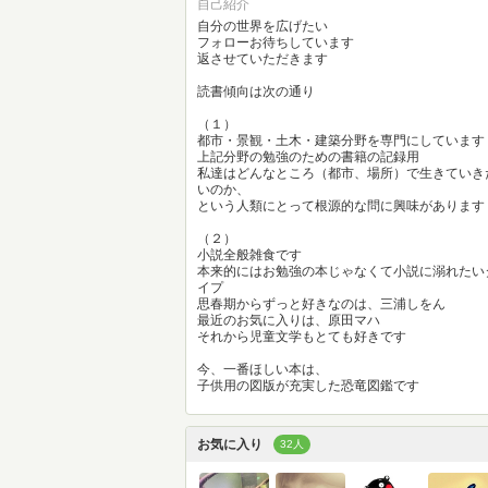
自己紹介
自分の世界を広げたい
フォローお待ちしています
返させていただきます
読書傾向は次の通り
（１）
都市・景観・土木・建築分野を専門にしています
上記分野の勉強のための書籍の記録用
私達はどんなところ（都市、場所）で生きていき
いのか、
という人類にとって根源的な問に興味があります
（２）
小説全般雑食です
本来的にはお勉強の本じゃなくて小説に溺れたい
イプ
思春期からずっと好きなのは、三浦しをん
最近のお気に入りは、原田マハ
それから児童文学もとても好きです
今、一番ほしい本は、
子供用の図版が充実した恐竜図鑑です
お気に入り
32人