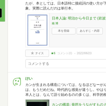
たが、本としては、日本語特に接続詞の使い方が
象。実際に読んだのは単行本。
日本人論: 明治から今日まで (岩波現
南 博
本を登録
あらすじ・内容
ナイス
★6
コメント(
0
)
2022/06/23
けい
カンが生まれる構造については、なるほどなーが
は、もうだめだね。時代的な感覚が違うし。やは
本人とは、なんて語り始めるのの多くは、科学的
カンの構造: 発想をうながすもの (中