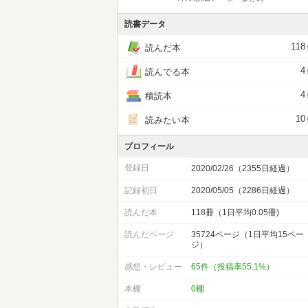
読書データ
118
読んだ本
4
読んでる本
4
積読本
10
読みたい本
プロフィール
登録日
2020/02/26（2355日経過）
記録初日
2020/05/05（2286日経過）
読んだ本
118冊（1日平均0.05冊)
読んだページ
35724ページ（1日平均15ペー
ジ）
感想・レビュー
65件（投稿率55.1%）
本棚
0棚