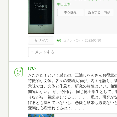
中山 正和
本を登録
あらすじ・内容
ナイス
★6
コメント(
0
)
2022/06/10
けい
きたきた！という感じの、三浦しをんさんお得意
特徴的な文体。各々の登場人物が、内面を語り、
意味では、文体と作風と、研究の相性はいい。相
間違いない。 が、今回は、同じ博士学生として、
りながら一気読みしてるし、、、。私は、研究が
げるとも決めていないし、恋愛も結婚も必要ない
変態に心底憧れてるのよ、、、。