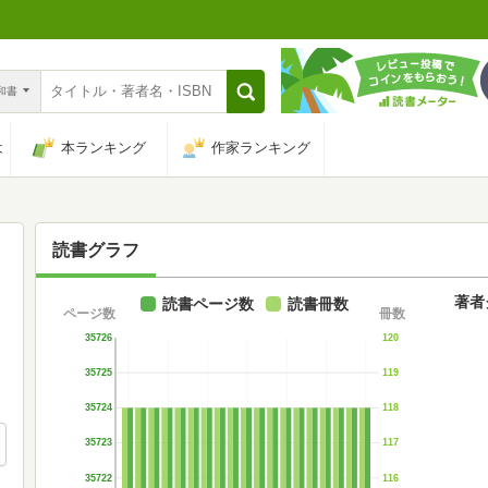
n和書
は
本ランキング
作家ランキング
読書グラフ
著者
読書ページ数
読書冊数
ページ数
冊数
35726
120
35725
119
35724
118
35723
117
35722
116