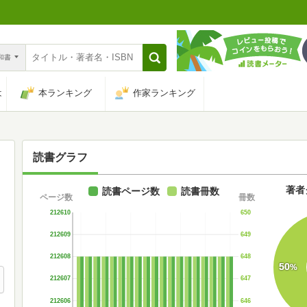
n和書
は
本ランキング
作家ランキング
読書グラフ
著者
読書ページ数
読書冊数
ページ数
冊数
212610
650
212609
649
212608
648
50
%
212607
647
212606
646