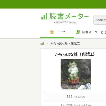
Amazo
トップ
読書メーターと
トップ
からっぽな蛙《真梨江》
からっぽな蛙《真梨江》
136
お気に入られ
7月の読書メーターまとめ