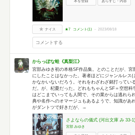
本を登録
あらすじ・内容
ナイス
★7
コメント(
1
)
2023/08/18
からっぽな蛙《真梨江》
宮部みゆき初の本格SF作品集。とのことだが、宮
にしたことはなかった。著者ほどにジャンルレス(
かなかいないだろう。それをわざわざ銘打っている
だ。が、杞憂だった。どれもちゃんとSF＝空想科
はどこまでいっても人間で、その業からは逃れられ
典や名作へのオマージュもあるようで、知識があ
がダントツで好きだが、→
さよならの儀式 (河出文庫 み 33-1
宮部 みゆき