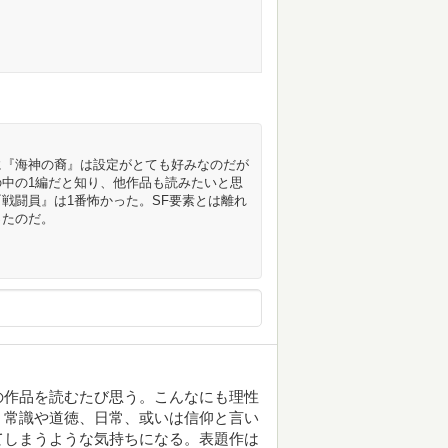
に『海神の裔』は設定がとても好みなのだが
中の1編だと知り、他作品も読みたいと思
戦闘員』は1番怖かった。SF要素とは離れ
ったのだ。
の作品を読むたび思う。こんなにも理性
。常識や道徳、日常、或いは信仰と言い
ってしまうような気持ちになる。表題作は