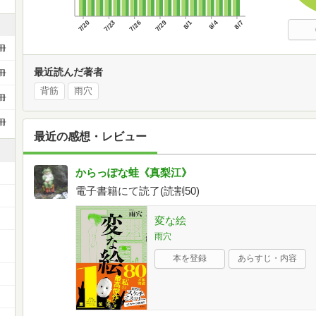
7/20
7/23
7/26
7/29
8/1
8/4
8/7
冊
最近読んだ著者
冊
背筋
雨穴
冊
冊
最近の感想・レビュー
からっぽな蛙《真梨江》
電子書籍にて読了(読割50)
変な絵
雨穴
ー
本を登録
あらすじ・内容