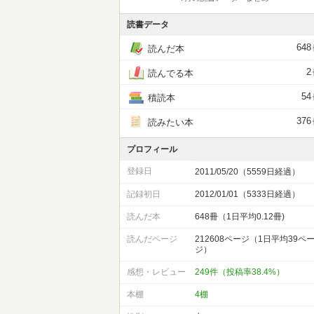
読書データ
648
読んだ本
2
読んでる本
54
積読本
376
読みたい本
プロフィール
登録日
2011/05/20（5559日経過）
記録初日
2012/01/01（5333日経過）
読んだ本
648冊（1日平均0.12冊)
読んだページ
212608ページ（1日平均39ペ
ジ）
感想・レビュー
249件（投稿率38.4%）
本棚
4棚