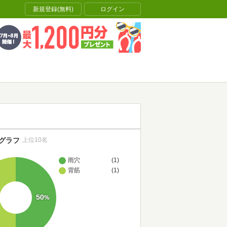
新規登録(無料)
ログイン
グラフ
上位10名
雨穴
(1)
背筋
(1)
50
%