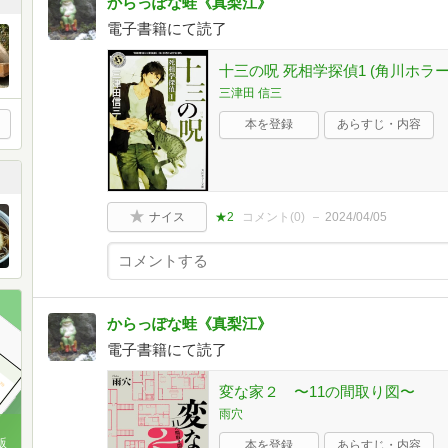
からっぽな蛙《真梨江》
電子書籍にて読了
十三の呪 死相学探偵1 (角川ホラー
三津田 信三
本を登録
あらすじ・内容
ナイス
★2
コメント(
0
)
2024/04/05
からっぽな蛙《真梨江》
電子書籍にて読了
変な家２ 〜11の間取り図〜
雨穴
版
本を登録
あらすじ・内容