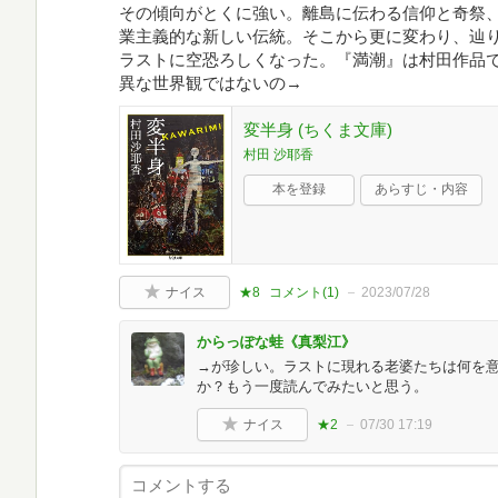
その傾向がとくに強い。離島に伝わる信仰と奇祭、
業主義的な新しい伝統。そこから更に変わり、辿
ラストに空恐ろしくなった。『満潮』は村田作品
異な世界観ではないの→
変半身 (ちくま文庫)
村田 沙耶香
本を登録
あらすじ・内容
ナイス
★8
コメント(
1
)
2023/07/28
からっぽな蛙《真梨江》
→が珍しい。ラストに現れる老婆たちは何を
か？もう一度読んでみたいと思う。
ナイス
★2
07/30 17:19