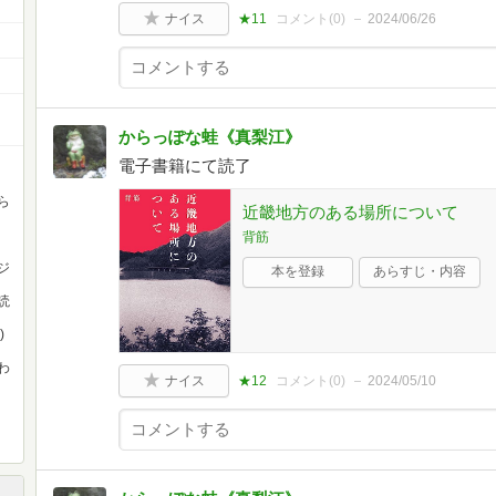
ナイス
★11
コメント(
0
)
2024/06/26
からっぽな蛙《真梨江》
電子書籍にて読了
ら
近畿地方のある場所について
背筋
ジ
本を登録
あらすじ・内容
読
)
わ
ナイス
★12
コメント(
0
)
2024/05/10