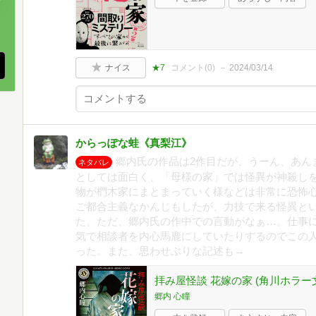
、
ナイス
★7
コメント(
0
)
2024/03/14
からっぽな蛙《真梨江》
郷内氏の作品は2作目だが、うーん、あん
ネタバレ
としては面白く、「母様の家」では怪異が神殺し
物が椚木家にまとまっていく様などは非常に恐怖
ご都合主義なかんじもしたが、力技で来る怪異と
た。ただ、郷内氏の作中での言動がなぁ…。仕事
気で相談者を内心馬鹿にしていたりするのでこの
った。また、思わせぶりな記述も→
拝み屋怪談 花嫁の家 (角川ホラー
郷内 心瞳