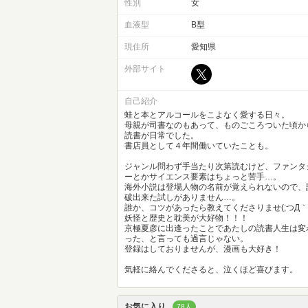
性別
女
血液型
B型
現住所
愛知県
外部サイト
自己紹介
蛙と本とアルコールをこよなく愛する日々。
母親が司書なのもあって、ものごころついた頃か
読書が日常でした。
書店員として４年間働いていたことも。
ジャンル問わず手当たり次第読むけど、ファンタ
ーとかサイエンス要素はちょっと苦手…。
海外小説は登場人物の名前が覚えられないので、
破出来た試しがありません…。
誰か、コツがあったら教えてくださりませ(;つД｀
妖怪と歴史と耽美が大好物！！！
京極夏彦に出逢ったことであたしの読書人生は変
った、と言っても過言じゃない。
登録はしておりませんが、漫画も大好き！
気軽に絡んでくださると、泣くほど喜びます。
お気に入り
78人