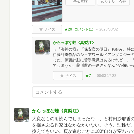
本を登録
あらすじ・内容
ナイス
★20
コメント(
1
)
2023/08/02
からっぽな蛙《真梨江》
→『海神の裔』『保安官の明日』も好み。特
伊藤計劃作品のシェアワールドアンソロジーの
った。伊藤計劃に苦手意識はあるけれど…。『
てしまうが、藤川翁の一途さがなんだか怖か
ナイス
★7
08/03 17:22
からっぽな蛙《真梨江》
大変なものを読んでしまったな…、と村田沙耶香
を揺さぶる作家はなかなかいない。そう、理性だ
換えてもいい。頁が進むごとに180°自分が変わ