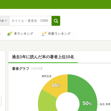
n和書
は
本ランキング
作家ランキング
過去1年に読んだ本の著者上位10名
著者グラフ
上位10名
東野圭吾
16
%
50
%
知念 実希