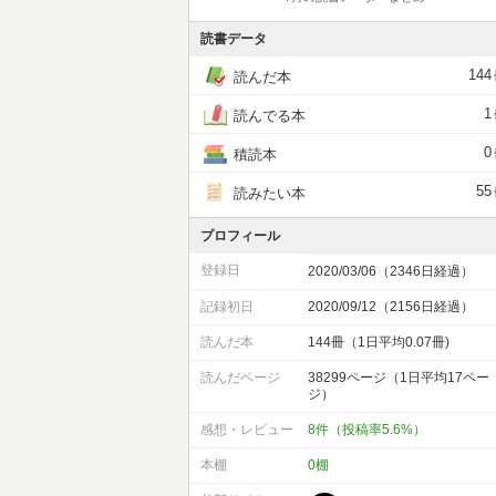
読書データ
144
読んだ本
1
読んでる本
0
積読本
55
読みたい本
プロフィール
登録日
2020/03/06（2346日経過）
記録初日
2020/09/12（2156日経過）
読んだ本
144冊（1日平均0.07冊)
読んだページ
38299ページ（1日平均17ペー
ジ）
感想・レビュー
8件（投稿率5.6%）
本棚
0棚