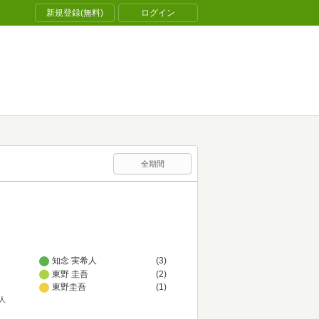
新規登録(無料)
ログイン
全期間
知念 実希人
(3)
東野 圭吾
(2)
東野圭吾
(1)
人