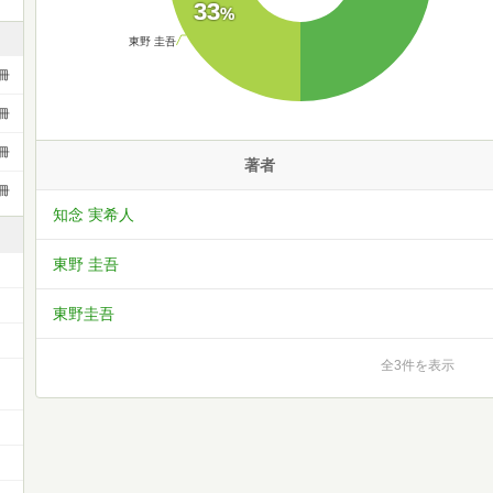
33
%
東野 圭吾
冊
冊
冊
著者
冊
知念 実希人
東野 圭吾
東野圭吾
全3件を表示